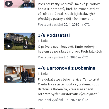
Přes překážky ke slávě. Takové je rodové
53 min
heslo Hildprandtů, kteří ho mnoho století
věrně dodržovali. Otisk jejich slavných
předků je patrný v dějinách mnoha
evropských zemí. I v daleké Africe
Poslední vysílání
26. 4. 2026
na ČT2
3/8 Podstatští
II. řada
O právu a nesmlouvavě. Tímto rodovým
53 min
heslem se po staletí řídí rod Podstatzkých
Poslední vysílání
2. 5. 2026
na ČT2
4/8 Bartoňové z Dobenína
II. řada
Píle dokáže ze všeho nejvíce. Tento citát
52 min
Ovidia by se jistě hodil k rytířskému rodu
Bartoňů z Dobenína, kteří si na rozdíl
od starobylých aristokratických dynastií
žádné rodové heslo neurčili.
Poslední vysílání
3. 5. 2026
na ČT2