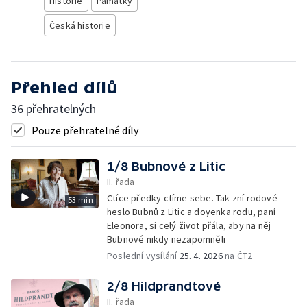
Historie
Památky
Česká historie
Přehled dílů
36 přehratelných
Pouze přehratelné díly
1/8 Bubnové z Litic
II. řada
Ctíce předky ctíme sebe. Tak zní rodové
53 min
heslo Bubnů z Litic a doyenka rodu, paní
Eleonora, si celý život přála, aby na něj
Bubnové nikdy nezapomněli
Poslední vysílání
25. 4. 2026
na ČT2
2/8 Hildprandtové
II. řada