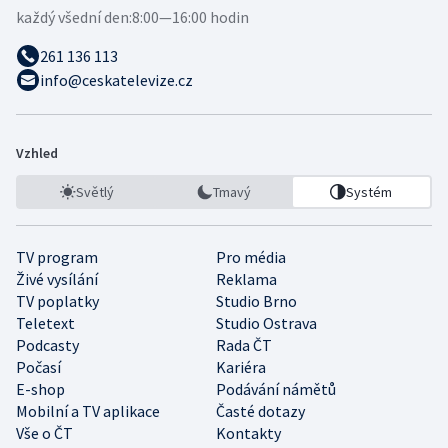
každý všední den:
8:00—16:00 hodin
261 136 113
info@ceskatelevize.cz
Vzhled
Světlý
Tmavý
Systém
TV program
Pro média
Živé vysílání
Reklama
TV poplatky
Studio Brno
Teletext
Studio Ostrava
Podcasty
Rada ČT
Počasí
Kariéra
E-shop
Podávání námětů
Mobilní a TV aplikace
Časté dotazy
Vše o ČT
Kontakty