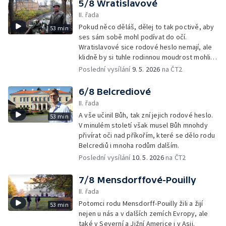
5/8 Wratislavové
II. řada
Pokud něco děláš, dělej to tak poctivě, aby
53 min
ses sám sobě mohl podívat do očí.
Wratislavové sice rodové heslo nemají, ale
klidně by si tuhle rodinnou moudrost mohli
vepsat do erbu.
Poslední vysílání
9. 5. 2026
na ČT2
6/8 Belcrediové
II. řada
A vše učinil Bůh, tak zní jejich rodové heslo.
53 min
V minulém století však musel Bůh mnohdy
přivírat oči nad příkořím, které se dělo rodu
Belcrediů i mnoha rodům dalším.
Poslední vysílání
10. 5. 2026
na ČT2
7/8 Mensdorffové-Pouilly
II. řada
Potomci rodu Mensdorff-Pouilly žili a žijí
53 min
nejen u nás a v dalších zemích Evropy, ale
také v Severní a Jižní Americe i v Asii.