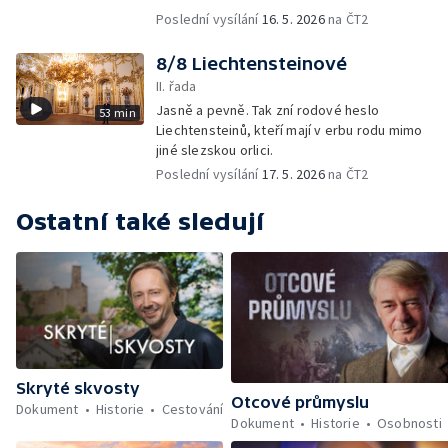
Poslední vysílání
16. 5. 2026
na ČT2
8/8 Liechtensteinové
II. řada
Jasně a pevně. Tak zní rodové heslo
53 min
Liechtensteinů, kteří mají v erbu rodu mimo
jiné slezskou orlici.
Poslední vysílání
17. 5. 2026
na ČT2
Ostatní také sledují
Skryté skvosty
Otcové průmyslu
Dokument
Historie
Cestování
Dokument
Historie
Osobnosti