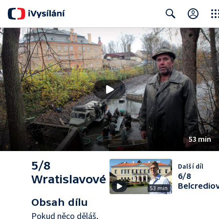
Clos
Search
53 min
5/8
Další díl
6/8
Wratislavové
Belcredio
53 min
Obsah dílu
Pokud něco děláš,