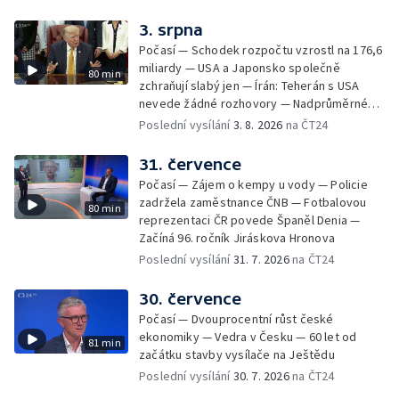
3. srpna
Počasí — Schodek rozpočtu vzrostl na 176,6
miliardy — USA a Japonsko společně
80 min
zchraňují slabý jen — Írán: Teherán s USA
nevede žádné rozhovory — Nadprůměrné
množství vos v Česku
Poslední vysílání
3. 8. 2026
na ČT24
31. července
Počasí — Zájem o kempy u vody — Policie
zadržela zaměstnance ČNB — Fotbalovou
80 min
reprezentaci ČR povede Španěl Denia —
Začíná 96. ročník Jiráskova Hronova
Poslední vysílání
31. 7. 2026
na ČT24
30. července
Počasí — Dvouprocentní růst české
ekonomiky — Vedra v Česku — 60 let od
81 min
začátku stavby vysílače na Ještědu
Poslední vysílání
30. 7. 2026
na ČT24