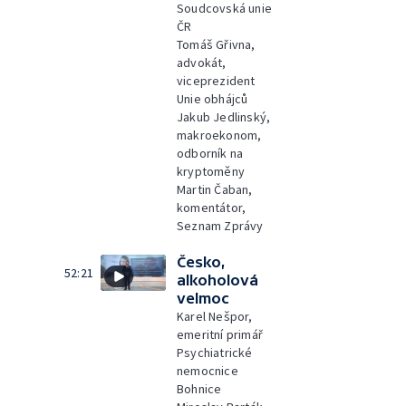
Soudcovská unie
ČR
Tomáš Gřivna,
advokát,
viceprezident
Unie obhájců
Jakub Jedlinský,
makroekonom,
odborník na
kryptoměny
Martin Čaban,
komentátor,
Seznam Zprávy
Česko,
52:21
alkoholová
velmoc
Karel Nešpor,
emeritní primář
Psychiatrické
nemocnice
Bohnice