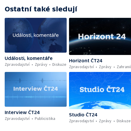
Ostatní také sledují
Události, komentáře
Horizont ČT24
Zpravodajství
Zprávy
Diskuze
Zpravodajství
Zprávy
Zahrani
Interview ČT24
Studio ČT24
Zpravodajství
Publicistika
Zpravodajství
Zprávy
Diskuze