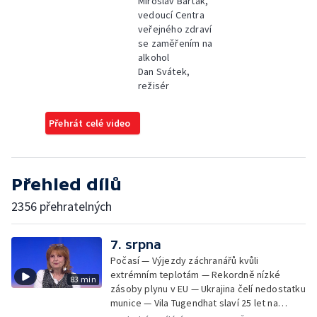
Miroslav Barták,
vedoucí Centra
veřejného zdraví
se zaměřením na
alkohol
Dan Svátek,
režisér
Přehrát celé video
Přehled dílů
2356 přehratelných
7. srpna
Počasí — Výjezdy záchranářů kvůli
extrémním teplotám — Rekordně nízké
83 min
zásoby plynu v EU — Ukrajina čelí nedostatku
munice — Vila Tugendhat slaví 25 let na
seznamu UNESCO