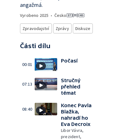
angažmá.
Vyrobeno
2025
•
Česko
Zpravodajství
Zprávy
Diskuze
Části dílu
Počasí
00:01
Stručný
07:13
přehled
témat
Konec Pavla
08:40
Blažka,
nahradí ho
Eva Decroix
Libor Vávra,
prezident,