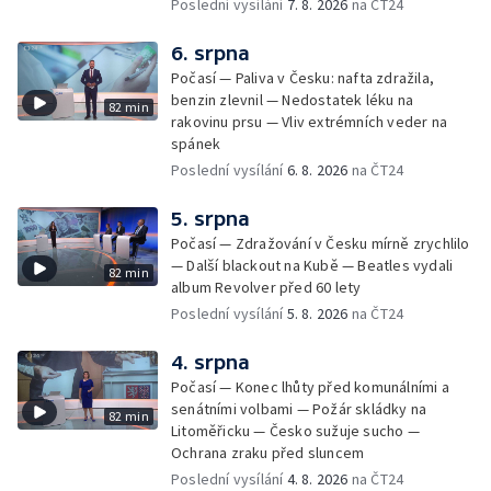
Poslední vysílání
7. 8. 2026
na ČT24
6. srpna
Počasí — Paliva v Česku: nafta zdražila,
benzin zlevnil — Nedostatek léku na
82 min
rakovinu prsu — Vliv extrémních veder na
spánek
Poslední vysílání
6. 8. 2026
na ČT24
5. srpna
Počasí — Zdražování v Česku mírně zrychlilo
— Další blackout na Kubě — Beatles vydali
82 min
album Revolver před 60 lety
Poslední vysílání
5. 8. 2026
na ČT24
4. srpna
Počasí — Konec lhůty před komunálními a
senátními volbami — Požár skládky na
82 min
Litoměřicku — Česko sužuje sucho —
Ochrana zraku před sluncem
Poslední vysílání
4. 8. 2026
na ČT24