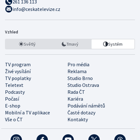
261 136 113
info@ceskatelevize.cz
Vzhled
Světlý
Tmavý
Systém
TV program
Pro média
Živé vysílání
Reklama
TV poplatky
Studio Brno
Teletext
Studio Ostrava
Podcasty
Rada ČT
Počasí
Kariéra
E-shop
Podávání námětů
Mobilní a TV aplikace
Časté dotazy
Vše o ČT
Kontakty