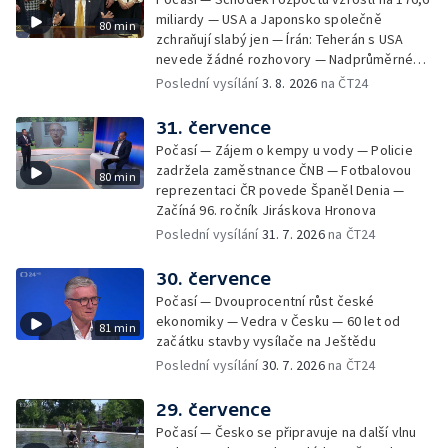
miliardy — USA a Japonsko společně
80 min
zchraňují slabý jen — Írán: Teherán s USA
nevede žádné rozhovory — Nadprůměrné
množství vos v Česku
Poslední vysílání
3. 8. 2026
na ČT24
31. července
Počasí — Zájem o kempy u vody — Policie
zadržela zaměstnance ČNB — Fotbalovou
80 min
reprezentaci ČR povede Španěl Denia —
Začíná 96. ročník Jiráskova Hronova
Poslední vysílání
31. 7. 2026
na ČT24
30. července
Počasí — Dvouprocentní růst české
ekonomiky — Vedra v Česku — 60 let od
81 min
začátku stavby vysílače na Ještědu
Poslední vysílání
30. 7. 2026
na ČT24
29. července
Počasí — Česko se připravuje na další vlnu