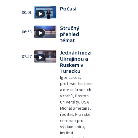
Počasí
00:01
Stručný
06:53
přehled
témat
Jednání mezi
07:57
Ukrajinou a
Ruskem v
Turecku
Igor Lukeš,
profesor historie
a mezinárodních
vztahů, Boston
University, USA
Michal Smetana,
ředitel, Pražské
centrum pro
výzkum míru,
Institut