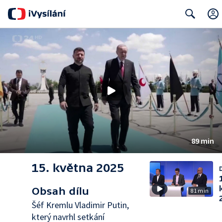
Search
89 min
15. května 2025
D
Obsah dílu
81 min
Šéf Kremlu Vladimir Putin,
který navrhl setkání