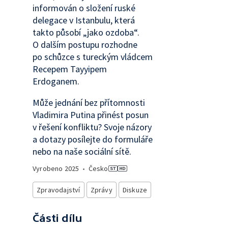
informován o složení ruské
delegace v Istanbulu, která
takto působí „jako ozdoba“.
O dalším postupu rozhodne
po schůzce s tureckým vládcem
Recepem Tayyipem
Erdoganem.
Může jednání bez přítomnosti
Vladimira Putina přinést posun
v řešení konfliktu? Svoje názory
a dotazy posílejte do formuláře
nebo na naše sociální sítě.
Vyrobeno
2025
•
Česko
Zpravodajství
Zprávy
Diskuze
Části dílu