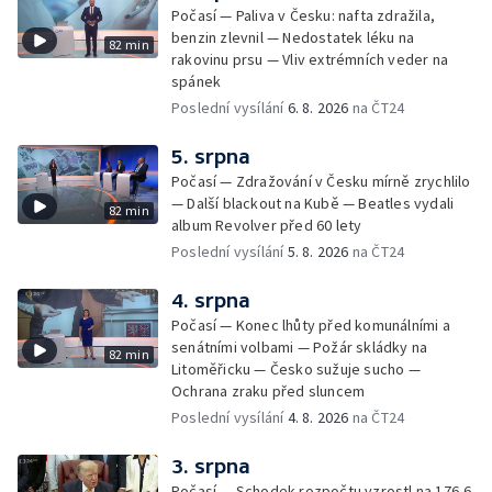
Počasí — Paliva v Česku: nafta zdražila,
benzin zlevnil — Nedostatek léku na
82 min
rakovinu prsu — Vliv extrémních veder na
spánek
Poslední vysílání
6. 8. 2026
na ČT24
5. srpna
Počasí — Zdražování v Česku mírně zrychlilo
— Další blackout na Kubě — Beatles vydali
82 min
album Revolver před 60 lety
Poslední vysílání
5. 8. 2026
na ČT24
4. srpna
Počasí — Konec lhůty před komunálními a
senátními volbami — Požár skládky na
82 min
Litoměřicku — Česko sužuje sucho —
Ochrana zraku před sluncem
Poslední vysílání
4. 8. 2026
na ČT24
3. srpna
Počasí — Schodek rozpočtu vzrostl na 176,6