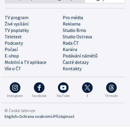
TV program
Pro média
Živé vysílání
Reklama
TV poplatky
Studio Brno
Teletext
Studio Ostrava
Podcasty
Rada ČT
Počasí
Kariéra
E-shop
Podávání námětů
Mobilní a TV aplikace
Časté dotazy
Vše o ČT
Kontakty
Instagram
Facebook
YouTube
X
Threads
© Česká televize
•
•
English
Ochrana soukromí
Přístupnost