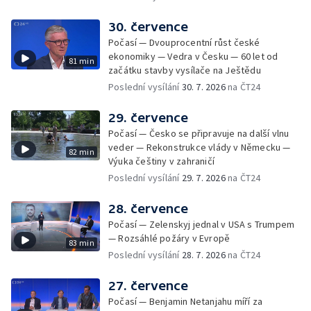
30. července
Počasí — Dvouprocentní růst české
ekonomiky — Vedra v Česku — 60 let od
81 min
začátku stavby vysílače na Ještědu
Poslední vysílání
30. 7. 2026
na ČT24
29. července
Počasí — Česko se připravuje na další vlnu
veder — Rekonstrukce vlády v Německu —
82 min
Výuka češtiny v zahraničí
Poslední vysílání
29. 7. 2026
na ČT24
28. července
Počasí — Zelenskyj jednal v USA s Trumpem
— Rozsáhlé požáry v Evropě
83 min
Poslední vysílání
28. 7. 2026
na ČT24
27. července
Počasí — Benjamin Netanjahu míří za