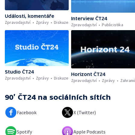
Události, komentáře
Interview ČT24
Zpravodajství
Zprávy
Diskuze
Zpravodajství
Publicistika
Studio ČT24
Horizont ČT24
Zpravodajství
Zprávy
Diskuze
Zpravodajství
Zprávy
Zahrani
90’ ČT24
na sociálních sítích
Facebook
X (Twitter)
Spotify
Apple Podcasts