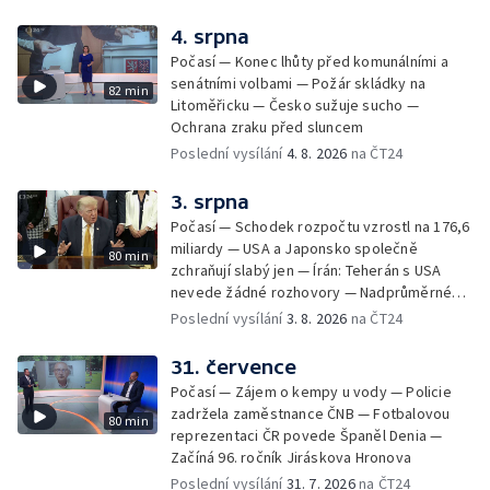
4. srpna
Počasí — Konec lhůty před komunálními a
senátními volbami — Požár skládky na
82 min
Litoměřicku — Česko sužuje sucho —
Ochrana zraku před sluncem
Poslední vysílání
4. 8. 2026
na ČT24
3. srpna
Počasí — Schodek rozpočtu vzrostl na 176,6
miliardy — USA a Japonsko společně
80 min
zchraňují slabý jen — Írán: Teherán s USA
nevede žádné rozhovory — Nadprůměrné
množství vos v Česku
Poslední vysílání
3. 8. 2026
na ČT24
31. července
Počasí — Zájem o kempy u vody — Policie
zadržela zaměstnance ČNB — Fotbalovou
80 min
reprezentaci ČR povede Španěl Denia —
Začíná 96. ročník Jiráskova Hronova
Poslední vysílání
31. 7. 2026
na ČT24