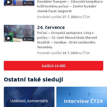
Donaldem Trumpem — Zdravotní komplikace
82 min
kvůli horkému počasí — Zemřel fyzikální
chemik Pavel Jungwirth
Poslední vysílání
27. 7. 2026
na ČT24
24. července
Počasí — Evropská spolupráce v boji s
požáry — 52. Letní filmová škola Uherské
82 min
Hradiště — Sandkan - 50 let seriálového
fenoménu
Poslední vysílání
24. 7. 2026
na ČT24
Dalších 10 dílů
Ostatní také sledují