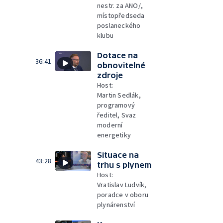
nestr. za ANO/,
místopředseda
poslaneckého
klubu
Dotace na
36:41
obnovitelné
zdroje
Host:
Martin Sedlák,
programový
ředitel, Svaz
moderní
energetiky
Situace na
43:28
trhu s plynem
Host:
Vratislav Ludvík,
poradce v oboru
plynárenství