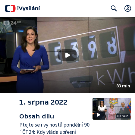
Search
83 min
1. srpna 2022
Obsah dílu
83 min
Ptejte se i vy hostů pondělní 90
´ČT24: Kdy vláda upřesní