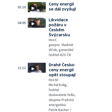
Ceny energií
01:10
se dál zvyšují
Likvidace
04:05
požáru v
Českém
Švýcarsku
Host:
genpor. Vladimír
Vlček, generální
ředitel HZS ČR
Drahé Česko:
11:12
ceny energií
opět stoupají
Hosté:
Michal Kulig,
ředitel
dodavatele Yello,
skupina Pražská
energetika
Patrik Nacher /