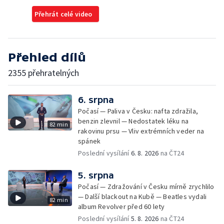
Přehrát celé video
Přehled dílů
2355 přehratelných
6. srpna
Počasí — Paliva v Česku: nafta zdražila,
benzin zlevnil — Nedostatek léku na
82 min
rakovinu prsu — Vliv extrémních veder na
spánek
Poslední vysílání
6. 8. 2026
na ČT24
5. srpna
Počasí — Zdražování v Česku mírně zrychlilo
— Další blackout na Kubě — Beatles vydali
82 min
album Revolver před 60 lety
Poslední vysílání
5. 8. 2026
na ČT24