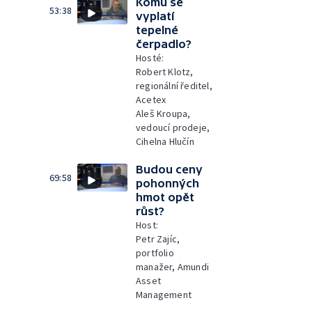
Komu se
53:38
vyplatí
tepelné
čerpadlo?
Hosté:
Robert Klotz,
regionální ředitel,
Acetex
Aleš Kroupa,
vedoucí prodeje,
Cihelna Hlučín
Budou ceny
69:58
pohonných
hmot opět
růst?
Host:
Petr Zajíc,
portfolio
manažer, Amundi
Asset
Management