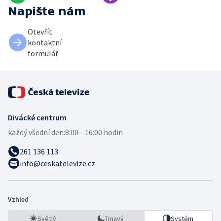
Napište nám
Otevřít
kontaktní
formulář
Divácké centrum
každý všední den:
8:00—16:00 hodin
261 136 113
info@ceskatelevize.cz
Vzhled
Světlý
Tmavý
Systém