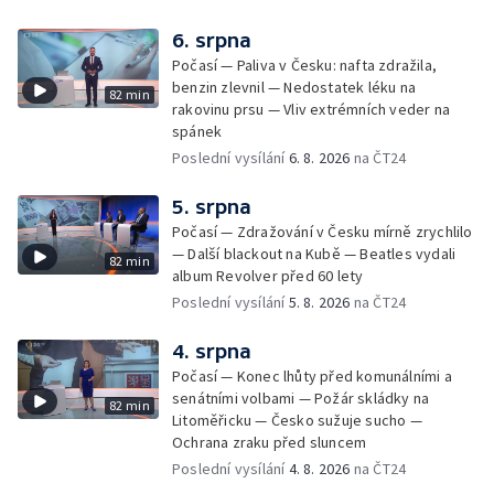
6. srpna
Počasí — Paliva v Česku: nafta zdražila,
benzin zlevnil — Nedostatek léku na
82 min
rakovinu prsu — Vliv extrémních veder na
spánek
Poslední vysílání
6. 8. 2026
na ČT24
5. srpna
Počasí — Zdražování v Česku mírně zrychlilo
— Další blackout na Kubě — Beatles vydali
82 min
album Revolver před 60 lety
Poslední vysílání
5. 8. 2026
na ČT24
4. srpna
Počasí — Konec lhůty před komunálními a
senátními volbami — Požár skládky na
82 min
Litoměřicku — Česko sužuje sucho —
Ochrana zraku před sluncem
Poslední vysílání
4. 8. 2026
na ČT24