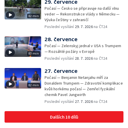
29. července
Počasí — Česko se připravuje na další vlnu
veder — Rekonstrukce vlády v Německu —
82 min
Výuka češtiny v zahraničí
Poslední vysílání
29. 7. 2026
na ČT24
28. července
Počasí — Zelenskyj jednal v USA s Trumpem
— Rozsáhlé požáry v Evropě
83 min
Poslední vysílání
28. 7. 2026
na ČT24
27. července
Počasí — Benjamin Netanjahu míří za
Donaldem Trumpem — Zdravotní komplikace
82 min
kvůli horkému počasí — Zemřel fyzikální
chemik Pavel Jungwirth
Poslední vysílání
27. 7. 2026
na ČT24
Dalších 10 dílů