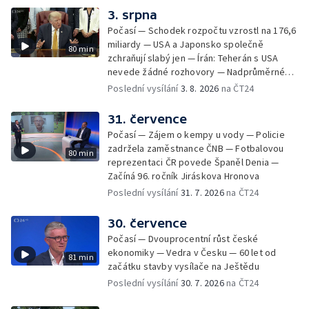
3. srpna
Počasí — Schodek rozpočtu vzrostl na 176,6
miliardy — USA a Japonsko společně
80 min
zchraňují slabý jen — Írán: Teherán s USA
nevede žádné rozhovory — Nadprůměrné
množství vos v Česku
Poslední vysílání
3. 8. 2026
na ČT24
31. července
Počasí — Zájem o kempy u vody — Policie
zadržela zaměstnance ČNB — Fotbalovou
80 min
reprezentaci ČR povede Španěl Denia —
Začíná 96. ročník Jiráskova Hronova
Poslední vysílání
31. 7. 2026
na ČT24
30. července
Počasí — Dvouprocentní růst české
ekonomiky — Vedra v Česku — 60 let od
81 min
začátku stavby vysílače na Ještědu
Poslední vysílání
30. 7. 2026
na ČT24