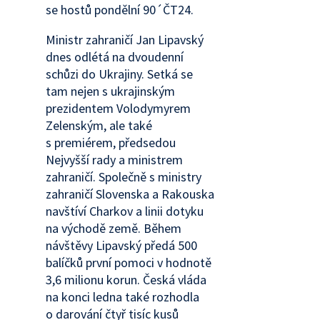
se hostů pondělní 90´ČT24.
Ministr zahraničí Jan Lipavský
dnes odlétá na dvoudenní
schůzi do Ukrajiny. Setká se
tam nejen s ukrajinským
prezidentem Volodymyrem
Zelenským, ale také
s premiérem, předsedou
Nejvyšší rady a ministrem
zahraničí. Společně s ministry
zahraničí Slovenska a Rakouska
navštíví Charkov a linii dotyku
na východě země. Během
návštěvy Lipavský předá 500
balíčků první pomoci v hodnotě
3,6 milionu korun. Česká vláda
na konci ledna také rozhodla
o darování čtyř tisíc kusů