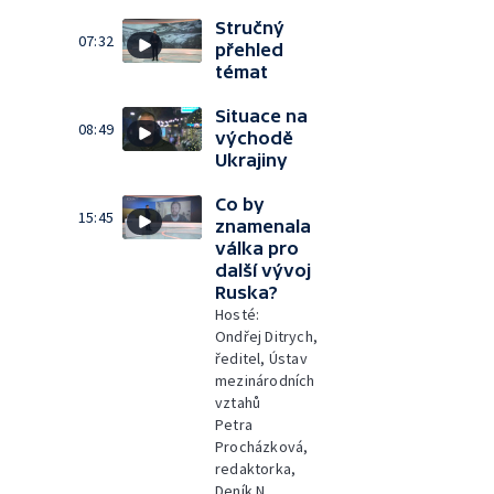
Stručný
07:32
přehled
témat
Situace na
08:49
východě
Ukrajiny
Co by
15:45
znamenala
válka pro
další vývoj
Ruska?
Hosté:
Ondřej Ditrych,
ředitel, Ústav
mezinárodních
vztahů
Petra
Procházková,
redaktorka,
Deník N