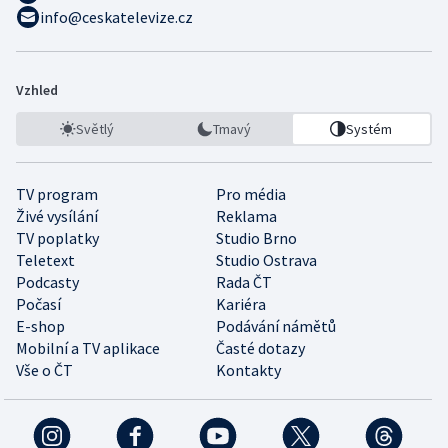
info@ceskatelevize.cz
Vzhled
Světlý
Tmavý
Systém
TV program
Pro média
Živé vysílání
Reklama
TV poplatky
Studio Brno
Teletext
Studio Ostrava
Podcasty
Rada ČT
Počasí
Kariéra
E-shop
Podávání námětů
Mobilní a TV aplikace
Časté dotazy
Vše o ČT
Kontakty