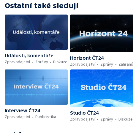
Ostatní také sledují
Události, komentáře
Horizont ČT24
Zpravodajství
Zprávy
Diskuze
Zpravodajství
Zprávy
Zahrani
Interview ČT24
Studio ČT24
Zpravodajství
Publicistika
Zpravodajství
Zprávy
Diskuze