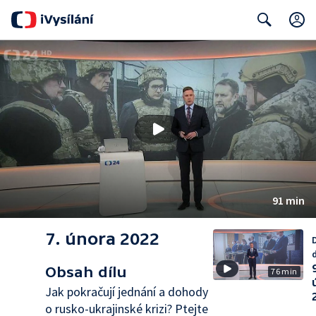
Search
91 min
7. února 2022
d
Obsah dílu
76 min
Jak pokračují jednání a dohody
o rusko-ukrajinské krizi? Ptejte