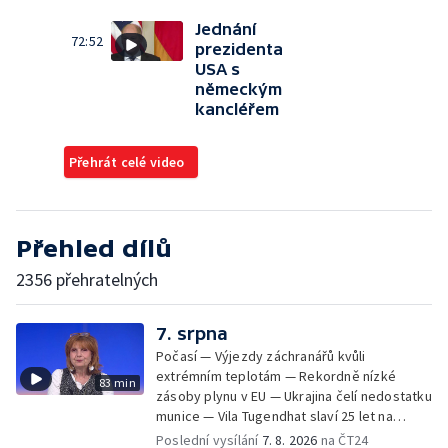
Jednání
72:52
prezidenta
USA s
německým
kancléřem
Přehrát celé video
Přehled dílů
2356 přehratelných
7. srpna
Počasí — Výjezdy záchranářů kvůli
extrémním teplotám — Rekordně nízké
83 min
zásoby plynu v EU — Ukrajina čelí nedostatku
munice — Vila Tugendhat slaví 25 let na
seznamu UNESCO
Poslední vysílání
7. 8. 2026
na ČT24