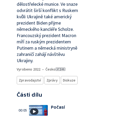
dělostřelecké munice. Ve snaze
odvrátit širší konflikt s Ruskem
kvůli Ukrajině také americký
prezident Biden přijme
německého kancléře Scholze.
Francouzský prezident Macron
míří za ruským prezidentem
Putinem a německá ministryně
zahraničí zahájí návštěvu
Ukrajiny.
Vyrobeno
2022
•
Česko
Zpravodajství
Zprávy
Diskuze
Části dílu
Počasí
00:05