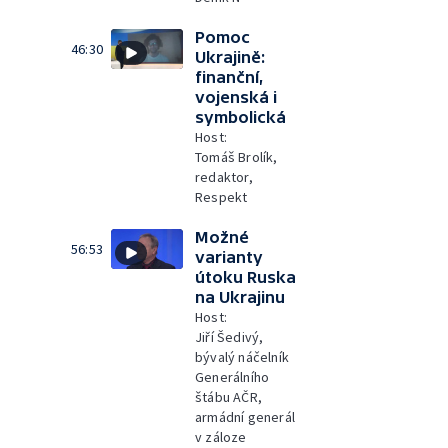
Pomoc
46:30
Ukrajině:
finanční,
vojenská i
symbolická
Host:
Tomáš Brolík,
redaktor,
Respekt
Možné
56:53
varianty
útoku Ruska
na Ukrajinu
Host:
Jiří Šedivý,
bývalý náčelník
Generálního
štábu AČR,
armádní generál
v záloze