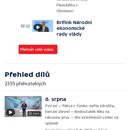
Palackého v
Olomouci
Brífink Národní
92:22
ekonomické
rady vlády
Přehrát celé video
Přehled dílů
2355 přehratelných
6. srpna
Počasí — Paliva v Česku: nafta zdražila,
benzin zlevnil — Nedostatek léku na
82 min
rakovinu prsu — Vliv extrémních veder na
spánek