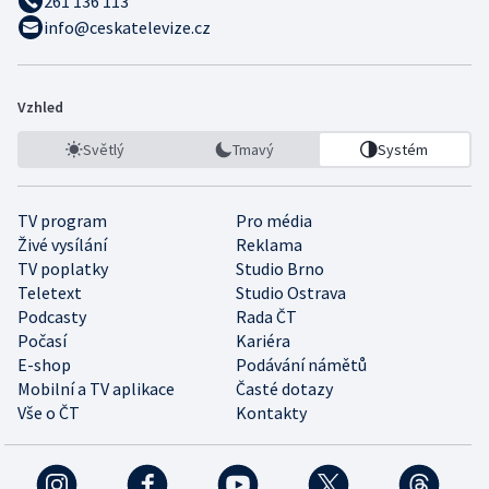
261 136 113
info@ceskatelevize.cz
Vzhled
Světlý
Tmavý
Systém
TV program
Pro média
Živé vysílání
Reklama
TV poplatky
Studio Brno
Teletext
Studio Ostrava
Podcasty
Rada ČT
Počasí
Kariéra
E-shop
Podávání námětů
Mobilní a TV aplikace
Časté dotazy
Vše o ČT
Kontakty