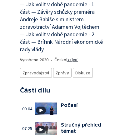
— Jak volit v době pandemie - 1.
část — Závěry schůzky premiéra
Andreje Babiše s ministrem
zdravotnictví Adamem Vojtěchem
— Jak volit v době pandemie - 2.
část — Brífink Národní ekonomické
rady vlády
Vyrobeno
2020
•
Česko
Zpravodajství
Zprávy
Diskuze
Části dílu
Počasí
00:04
Stručný přehled
07:25
témat