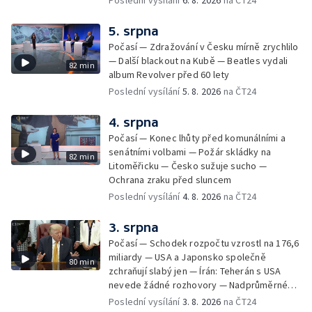
Poslední vysílání
6. 8. 2026
na ČT24
5. srpna
Počasí — Zdražování v Česku mírně zrychlilo
— Další blackout na Kubě — Beatles vydali
82 min
album Revolver před 60 lety
Poslední vysílání
5. 8. 2026
na ČT24
4. srpna
Počasí — Konec lhůty před komunálními a
senátními volbami — Požár skládky na
82 min
Litoměřicku — Česko sužuje sucho —
Ochrana zraku před sluncem
Poslední vysílání
4. 8. 2026
na ČT24
3. srpna
Počasí — Schodek rozpočtu vzrostl na 176,6
miliardy — USA a Japonsko společně
80 min
zchraňují slabý jen — Írán: Teherán s USA
nevede žádné rozhovory — Nadprůměrné
množství vos v Česku
Poslední vysílání
3. 8. 2026
na ČT24