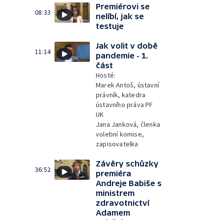
Premiérovi se
08:33
nelíbí, jak se
testuje
Jak volit v době
11:14
pandemie - 1.
část
Hosté:
Marek Antoš, ústavní
právník, katedra
ústavního práva PF
UK
Jana Janková, členka
volební komise,
zapisovatelka
Závěry schůzky
36:52
premiéra
Andreje Babiše s
ministrem
zdravotnictví
Adamem