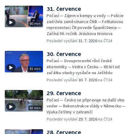
31. července
Počasí — Zájem o kempy u vody — Policie
zadržela zaměstnance ČNB — Fotbalovou
80 min
reprezentaci ČR povede Španěl Denia —
Začíná 96. ročník Jiráskova Hronova
Poslední vysílání
31. 7. 2026
na ČT24
30. července
Počasí — Dvouprocentní růst české
ekonomiky — Vedra v Česku — 60 let od
81 min
začátku stavby vysílače na Ještědu
Poslední vysílání
30. 7. 2026
na ČT24
29. července
Počasí — Česko se připravuje na další vlnu
veder — Rekonstrukce vlády v Německu —
82 min
Výuka češtiny v zahraničí
Poslední vysílání
29. 7. 2026
na ČT24
28. července