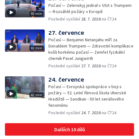
Počasí — Zelenskyj jednal v USA s Trumpem
— Rozsáhlé požáry v Evropě
83 min
Poslední vysílání
28. 7. 2026
na ČT24
27. července
Počasí — Benjamin Netanjahu míří za
Donaldem Trumpem — Zdravotní komplikace
82 min
kvůli horkému počasí — Zemřel fyzikální
chemik Pavel Jungwirth
Poslední vysílání
27. 7. 2026
na ČT24
24. července
Počasí — Evropská spolupráce v boji s
požáry — 52. Letní filmová škola Uherské
82 min
Hradiště — Sandkan - 50 let seriálového
fenoménu
Poslední vysílání
24. 7. 2026
na ČT24
Dalších 10 dílů