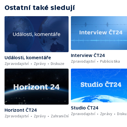
Ostatní také sledují
Interview ČT24
Události, komentáře
Zpravodajství
Publicistika
Zpravodajství
Zprávy
Diskuze
Studio ČT24
Horizont ČT24
Zpravodajství
Zprávy
Disk
Zpravodajství
Zprávy
Zahraniční