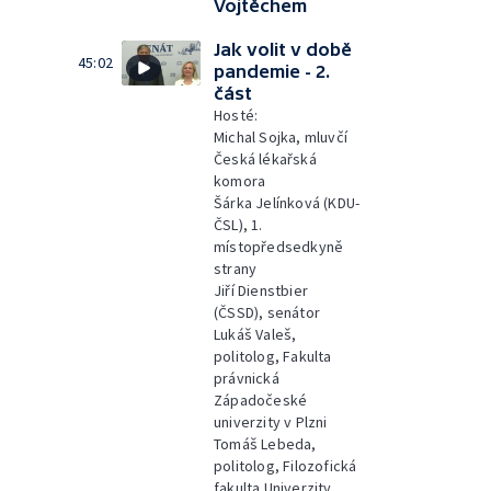
Vojtěchem
Jak volit v době
45:02
pandemie - 2.
část
Hosté:
Michal Sojka, mluvčí
Česká lékařská
komora
Šárka Jelínková (KDU-
ČSL), 1.
místopředsedkyně
strany
Jiří Dienstbier
(ČSSD), senátor
Lukáš Valeš,
politolog, Fakulta
právnická
Západočeské
univerzity v Plzni
Tomáš Lebeda,
politolog, Filozofická
fakulta Univerzity