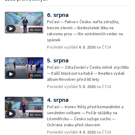
6. srpna
Počasí — Paliva v Česku: nafta zdražila,
benzin zlevnil — Nedostatek léku na
82 min
rakovinu prsu — Vliv extrémních veder na
spánek
Poslední vysílání
6. 8. 2026
na ČT24
5. srpna
Počasí — Zdražování v Česku mírně zrychlilo
— Další blackout na Kubě — Beatles vydali
82 min
album Revolver před 60 lety
Poslední vysílání
5. 8. 2026
na ČT24
4. srpna
Počasí — Konec lhůty před komunálními a
senátními volbami — Požár skládky na
82 min
Litoměřicku — Česko sužuje sucho —
Ochrana zraku před sluncem
Poslední vysílání
4. 8. 2026
na ČT24