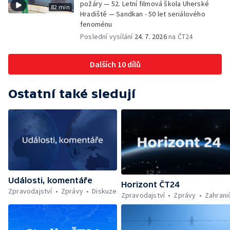
požáry — 52. Letní filmová škola Uherské
82 min
Hradiště — Sandkan - 50 let seriálového
fenoménu
Poslední vysílání
24. 7. 2026
na ČT24
Dalších 10 dílů
Ostatní také sledují
Události, komentáře
Horizont ČT24
Zpravodajství
Zprávy
Diskuze
Zpravodajství
Zprávy
Zahrani