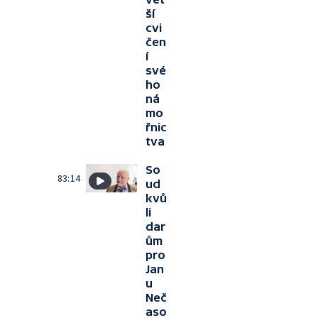
ší
cvi
čen
í
své
ho
ná
mo
řnic
tva
So
83:14
ud
kvů
li
dar
ům
pro
Jan
u
Neč
aso