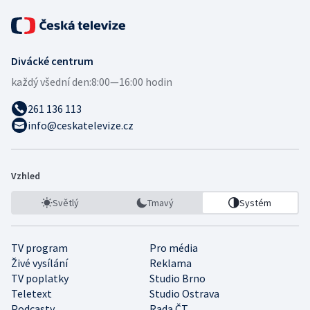
Divácké centrum
každý všední den:
8:00—16:00 hodin
261 136 113
info@ceskatelevize.cz
Vzhled
Světlý
Tmavý
Systém
TV program
Pro média
Živé vysílání
Reklama
TV poplatky
Studio Brno
Teletext
Studio Ostrava
Podcasty
Rada ČT