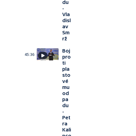
du
-
Vla
disl
av
Sm
rž
Boj
45:36
pro
ti
pla
sto
vé
mu
od
pa
du
-
Pet
ra
Kali
nco