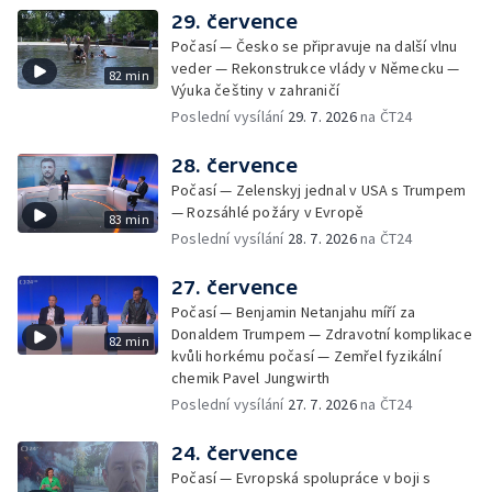
29. července
Počasí — Česko se připravuje na další vlnu
veder — Rekonstrukce vlády v Německu —
82 min
Výuka češtiny v zahraničí
Poslední vysílání
29. 7. 2026
na ČT24
28. července
Počasí — Zelenskyj jednal v USA s Trumpem
— Rozsáhlé požáry v Evropě
83 min
Poslední vysílání
28. 7. 2026
na ČT24
27. července
Počasí — Benjamin Netanjahu míří za
Donaldem Trumpem — Zdravotní komplikace
82 min
kvůli horkému počasí — Zemřel fyzikální
chemik Pavel Jungwirth
Poslední vysílání
27. 7. 2026
na ČT24
24. července
Počasí — Evropská spolupráce v boji s