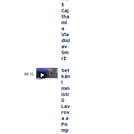
š
Caj
tha
ml
a
Vla
disl
av
Sm
rž
Set
68:31
kán
í
min
istr
ů
Lav
rov
a a
Po
mp