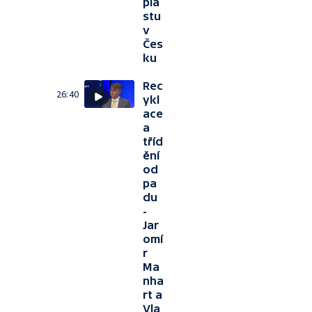
pla
stu
v
Čes
ku
Rec
26:40
ykl
ace
a
tříd
ění
od
pa
du
-
Jar
omí
r
Ma
nha
rt a
Vla