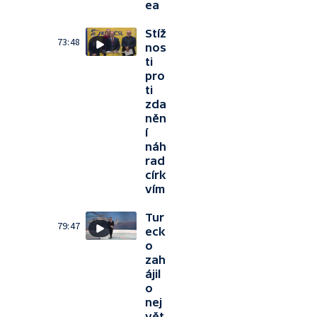
ea
Stíž
73:48
nos
ti
pro
ti
zda
něn
í
náh
rad
círk
vím
Tur
79:47
eck
o
zah
ájil
o
nej
vět