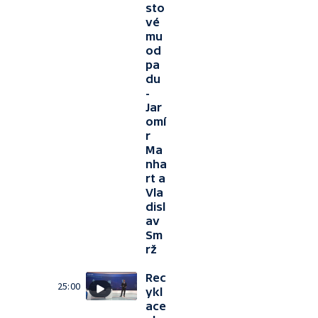
sto
vé
mu
od
pa
du
-
Jar
omí
r
Ma
nha
rt a
Vla
disl
av
Sm
rž
Rec
25:00
ykl
ace