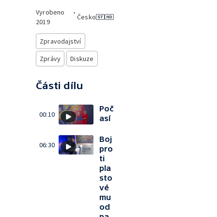
Vyrobeno
•
Česko
2019
Zpravodajství
Zprávy
Diskuze
Části dílu
Poč
00:10
así
Boj
06:30
pro
ti
pla
sto
vé
mu
od
pa