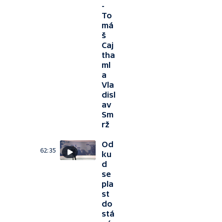
-
To
má
š
Caj
tha
ml
a
Vla
disl
av
Sm
rž
Od
62:35
ku
d
se
pla
st
do
stá