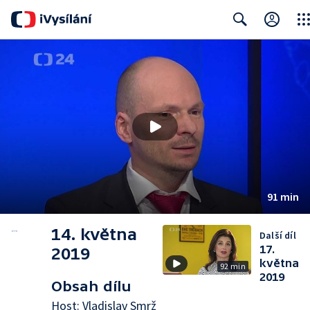
Clos
Search
91 min
14. května
Další díl
17.
2019
května
92 min
2019
Obsah dílu
Host: Vladislav Smrž