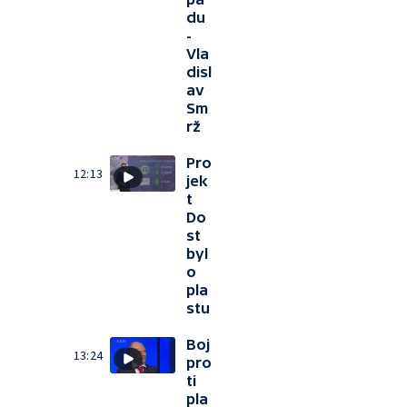
du
-
Vla
disl
av
Sm
rž
Pro
12:13
jek
t
Do
st
byl
o
pla
stu
Boj
13:24
pro
ti
pla