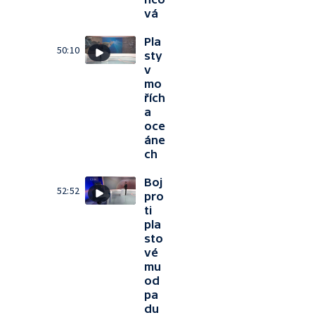
vá
Pla
50:10
sty
v
mo
řích
a
oce
áne
ch
Boj
52:52
pro
ti
pla
sto
vé
mu
od
pa
du