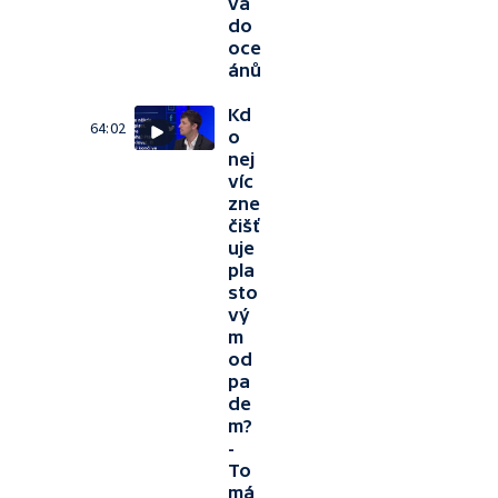
vá
do
oce
ánů
Kd
64:02
o
nej
víc
zne
čišť
uje
pla
sto
vý
m
od
pa
de
m?
-
To
má