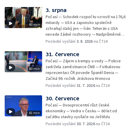
3. srpna
Počasí — Schodek rozpočtu vzrostl na 176,6
miliardy — USA a Japonsko společně
80 min
zchraňují slabý jen — Írán: Teherán s USA
nevede žádné rozhovory — Nadprůměrné
množství vos v Česku
Poslední vysílání
3. 8. 2026
na ČT24
31. července
Počasí — Zájem o kempy u vody — Policie
zadržela zaměstnance ČNB — Fotbalovou
80 min
reprezentaci ČR povede Španěl Denia —
Začíná 96. ročník Jiráskova Hronova
Poslední vysílání
31. 7. 2026
na ČT24
30. července
Počasí — Dvouprocentní růst české
ekonomiky — Vedra v Česku — 60 let od
81 min
začátku stavby vysílače na Ještědu
Poslední vysílání
30. 7. 2026
na ČT24