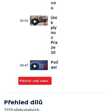
vo
u
Úni
85:50
k
ply
nu
v
Pra
ze
10
Poč
86:47
así
Přehrát celé video
Přehled dílů
2355 přehratelných