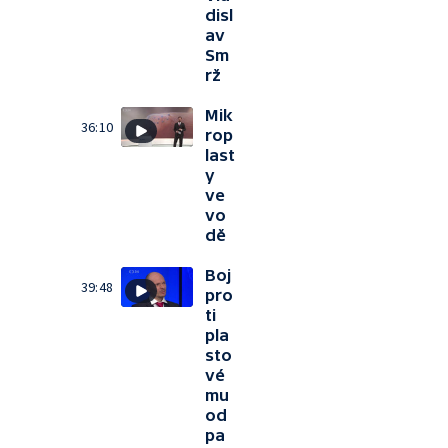
disl
av
Sm
rž
Mik
36:10
rop
last
y
ve
vo
dě
Boj
39:48
pro
ti
pla
sto
vé
mu
od
pa