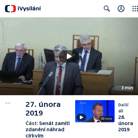
Clos
Search
3 min
27. února
Další
díl
2019
28.
90 min
Část:
Senát zamítl
února
zdanění náhrad
2019
církvím