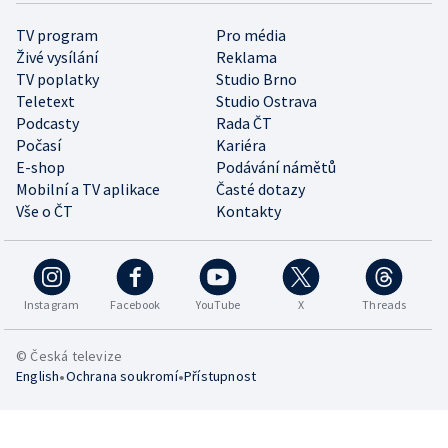
TV program
Pro média
Živé vysílání
Reklama
TV poplatky
Studio Brno
Teletext
Studio Ostrava
Podcasty
Rada ČT
Počasí
Kariéra
E-shop
Podávání námětů
Mobilní a TV aplikace
Časté dotazy
Vše o ČT
Kontakty
Instagram
Facebook
YouTube
X
Threads
© Česká televize
•
•
English
Ochrana soukromí
Přístupnost