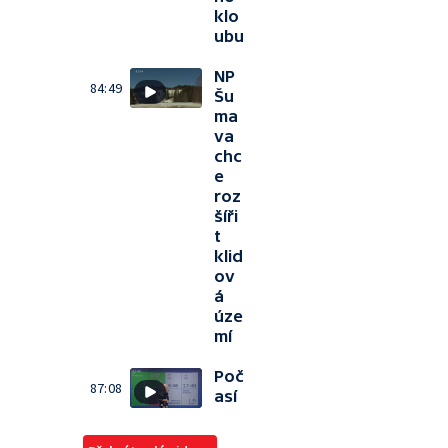
klo
ubu
NP
84:49
Šu
ma
va
chc
e
roz
šíři
t
klid
ov
á
úze
mí
Poč
87:08
así