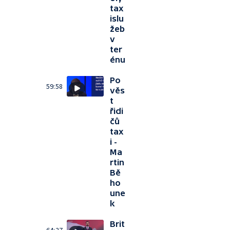
tax
islu
žeb
v
ter
énu
Po
59:58
věs
t
řidi
čů
tax
i -
Ma
rtin
Bě
ho
une
k
Brit
64:27