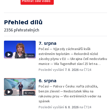
Přehrát celé video
Přehled dílů
2356 přehratelných
7. srpna
Počasí — Výjezdy záchranářů kvůli
extrémním teplotám — Rekordně nízké
83 min
zásoby plynu v EU — Ukrajina čelí nedostatku
munice — Vila Tugendhat slaví 25 let na
seznamu UNESCO
Poslední vysílání
7. 8. 2026
na ČT24
6. srpna
Počasí — Paliva v Česku: nafta zdražila,
benzin zlevnil — Nedostatek léku na
82 min
rakovinu prsu — Vliv extrémních veder na
spánek
Poslední vysílání
6. 8. 2026
na ČT24