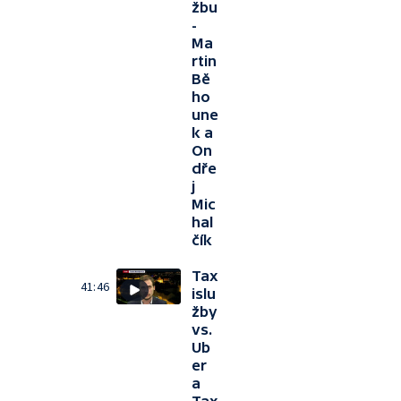
žbu
-
Ma
rtin
Bě
ho
une
k a
On
dře
j
Mic
hal
čík
Tax
41:46
islu
žby
vs.
Ub
er
a
Tax