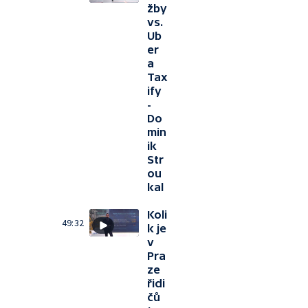
žby
vs.
Ub
er
a
Tax
ify
-
Do
min
ik
Str
ou
kal
Koli
49:32
k je
v
Pra
ze
řidi
čů