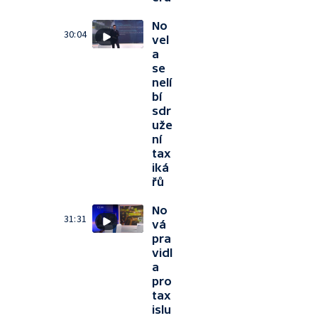
No
30:04
vel
a
se
nelí
bí
sdr
uže
ní
tax
iká
řů
No
31:31
vá
pra
vidl
a
pro
tax
islu