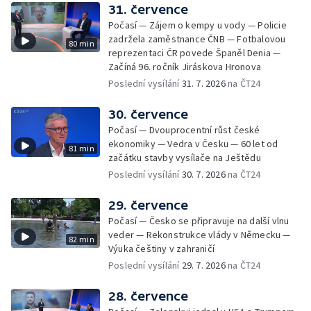
31. července
Počasí — Zájem o kempy u vody — Policie
zadržela zaměstnance ČNB — Fotbalovou
80 min
reprezentaci ČR povede Španěl Denia —
Začíná 96. ročník Jiráskova Hronova
Poslední vysílání
31. 7. 2026
na ČT24
30. července
Počasí — Dvouprocentní růst české
ekonomiky — Vedra v Česku — 60 let od
81 min
začátku stavby vysílače na Ještědu
Poslední vysílání
30. 7. 2026
na ČT24
29. července
Počasí — Česko se připravuje na další vlnu
veder — Rekonstrukce vlády v Německu —
82 min
Výuka češtiny v zahraničí
Poslední vysílání
29. 7. 2026
na ČT24
28. července