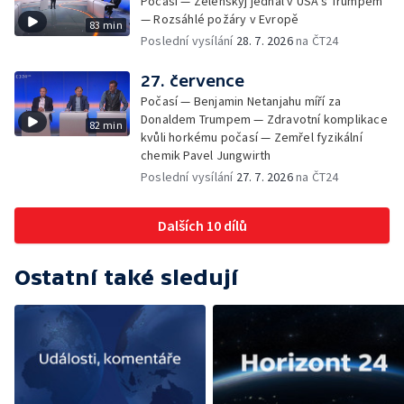
Počasí — Zelenskyj jednal v USA s Trumpem
— Rozsáhlé požáry v Evropě
83 min
Poslední vysílání
28. 7. 2026
na ČT24
27. července
Počasí — Benjamin Netanjahu míří za
Donaldem Trumpem — Zdravotní komplikace
82 min
kvůli horkému počasí — Zemřel fyzikální
chemik Pavel Jungwirth
Poslední vysílání
27. 7. 2026
na ČT24
Dalších 10 dílů
Ostatní také sledují