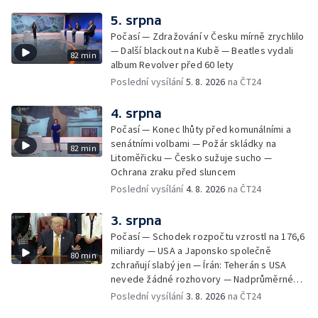
5. srpna
Počasí — Zdražování v Česku mírně zrychlilo
— Další blackout na Kubě — Beatles vydali
82 min
album Revolver před 60 lety
Poslední vysílání
5. 8. 2026
na ČT24
4. srpna
Počasí — Konec lhůty před komunálními a
senátními volbami — Požár skládky na
82 min
Litoměřicku — Česko sužuje sucho —
Ochrana zraku před sluncem
Poslední vysílání
4. 8. 2026
na ČT24
3. srpna
Počasí — Schodek rozpočtu vzrostl na 176,6
miliardy — USA a Japonsko společně
80 min
zchraňují slabý jen — Írán: Teherán s USA
nevede žádné rozhovory — Nadprůměrné
množství vos v Česku
Poslední vysílání
3. 8. 2026
na ČT24