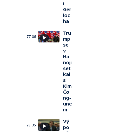
í
Ger
loc
ha
Tru
77:06
mp
se
v
Ha
noji
set
kal
s
Kim
Čo
ng-
une
m
Vý
78:35
po