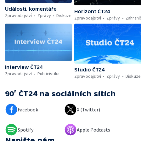
Události, komentáře
Horizont ČT24
Zpravodajství
Zprávy
Diskuze
Zpravodajství
Zprávy
Zahrani
Interview ČT24
Studio ČT24
Zpravodajství
Publicistika
Zpravodajství
Zprávy
Diskuze
90’ ČT24
na sociálních sítích
Facebook
X (Twitter)
Spotify
Apple Podcasts
Napište nám