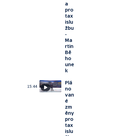
a
pro
tax
islu
žbu
-
Ma
rtin
Bě
ho
une
k
Plá
15:44
no
van
é
zm
ěny
pro
tax
islu