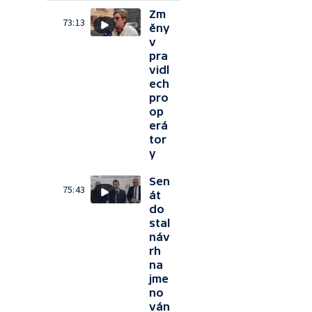
Zm
73:13
ěny
v
pra
vidl
ech
pro
op
erá
tor
y
Sen
75:43
át
do
stal
náv
rh
na
jme
no
ván