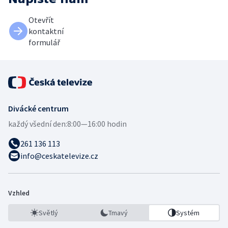
Otevřít
kontaktní
formulář
Divácké centrum
každý všední den:
8:00—16:00 hodin
261 136 113
info@ceskatelevize.cz
Vzhled
Světlý
Tmavý
Systém