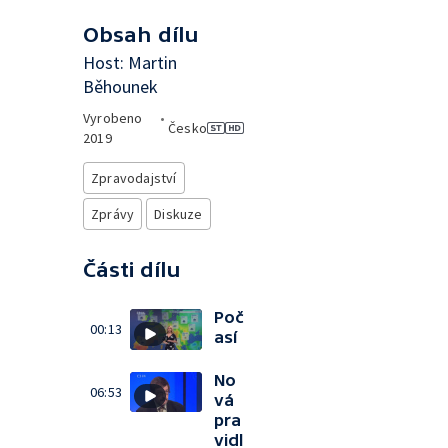
Obsah dílu
Host: Martin
Běhounek
Vyrobeno
•
Česko
2019
Zpravodajství
Zprávy
Diskuze
Části dílu
Poč
00:13
así
No
06:53
vá
pra
vidl