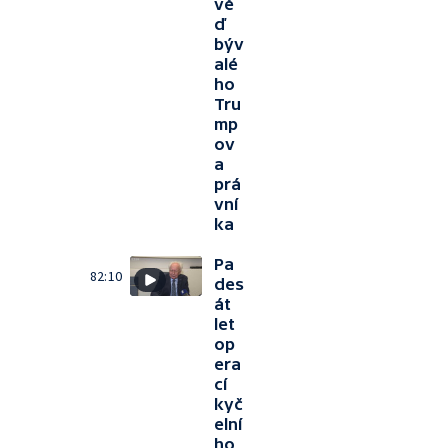
vě
ď
býv
alé
ho
Tru
mp
ov
a
prá
vní
ka
Pa
82:10
des
át
let
op
era
cí
kyč
elní
ho