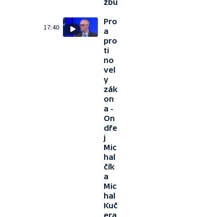
žbu
Pro
17:40
a
pro
ti
no
vel
y
zák
on
a -
On
dře
j
Mic
hal
čík
a
Mic
hal
Kuč
era