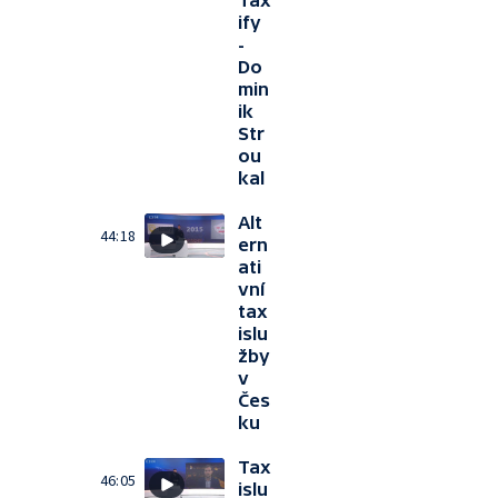
ify
-
Do
min
ik
Str
ou
kal
Alt
44:18
ern
ati
vní
tax
islu
žby
v
Čes
ku
Tax
46:05
islu