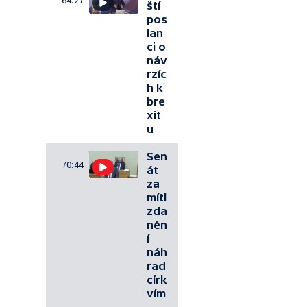
ští
pos
lan
ci o
náv
rzíc
h k
bre
xit
u
Sen
70:44
át
za
mítl
zda
něn
í
náh
rad
círk
vím