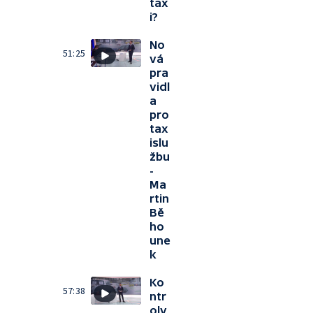
tax
i?
No
51:25
vá
pra
vidl
a
pro
tax
islu
žbu
-
Ma
rtin
Bě
ho
une
k
Ko
57:38
ntr
oly