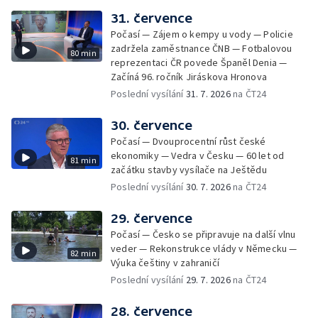
31. července
Počasí — Zájem o kempy u vody — Policie
zadržela zaměstnance ČNB — Fotbalovou
80 min
reprezentaci ČR povede Španěl Denia —
Začíná 96. ročník Jiráskova Hronova
Poslední vysílání
31. 7. 2026
na ČT24
30. července
Počasí — Dvouprocentní růst české
ekonomiky — Vedra v Česku — 60 let od
81 min
začátku stavby vysílače na Ještědu
Poslední vysílání
30. 7. 2026
na ČT24
29. července
Počasí — Česko se připravuje na další vlnu
veder — Rekonstrukce vlády v Německu —
82 min
Výuka češtiny v zahraničí
Poslední vysílání
29. 7. 2026
na ČT24
28. července