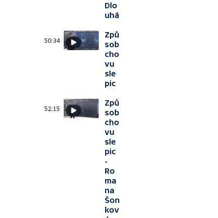
Dlo
uhá
Způ
50:34
sob
cho
vu
sle
pic
Způ
52:15
sob
cho
vu
sle
pic
-
Ro
ma
na
Šon
kov