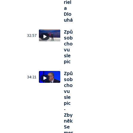
riel
a
Dlo
uhá
Způ
32:57
sob
cho
vu
sle
pic
Způ
34:21
sob
cho
vu
sle
pic
-
Zby
něk
Se
mer