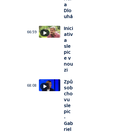
a
Dlo
uhá
Inici
66:59
ativ
a
sle
pic
e v
nou
zi
Způ
68:08
sob
cho
vu
sle
pic
-
Gab
riel