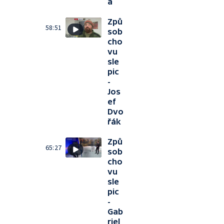
á
Způ
58:51
sob
cho
vu
sle
pic
-
Jos
ef
Dvo
řák
Způ
65:27
sob
cho
vu
sle
pic
-
Gab
riel