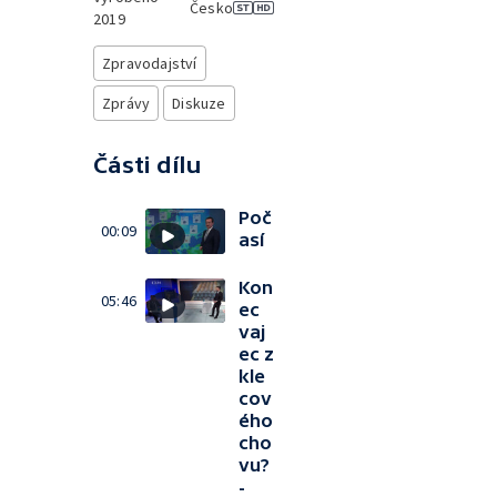
Česko
2019
Zpravodajství
Zprávy
Diskuze
Části dílu
Poč
00:09
así
Kon
05:46
ec
vaj
ec z
kle
cov
ého
cho
vu?
-