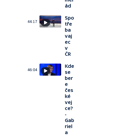
ád
Spo
44:17
tře
ba
vaj
ec
v
ČR
Kde
46:04
se
ber
e
čes
ké
vej
ce?
-
Gab
riel
a