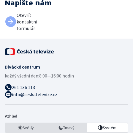
Napište nám
Otevřít
kontaktní
formulář
Divácké centrum
každý všední den:
8:00—16:00 hodin
261 136 113
info@ceskatelevize.cz
Vzhled
Světlý
Tmavý
Systém