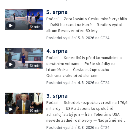
5. srpna
Počasí — Zdražování v Česku mírně zrychlilo
— Další blackout na Kubě — Beatles vydali
82 min
album Revolver před 60 lety
Poslední vysílání
5. 8. 2026
na ČT24
4. srpna
Počasí — Konec lhůty před komunálními a
senátními volbami — Požár skládky na
82 min
Litoměřicku — Česko sužuje sucho —
Ochrana zraku před sluncem
Poslední vysílání
4. 8. 2026
na ČT24
3. srpna
Počasí — Schodek rozpočtu vzrostl na 176,6
miliardy — USA a Japonsko společně
80 min
zchraňují slabý jen — Írán: Teherán s USA
nevede žádné rozhovory — Nadprůměrné
množství vos v Česku
Poslední vysílání
3. 8. 2026
na ČT24