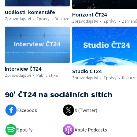
Události, komentáře
Horizont ČT24
Zpravodajství
Zprávy
Diskuze
Zpravodajství
Zprávy
Zahrani
Interview ČT24
Studio ČT24
Zpravodajství
Publicistika
Zpravodajství
Zprávy
Diskuze
90’ ČT24
na sociálních sítích
Facebook
X (Twitter)
Spotify
Apple Podcasts