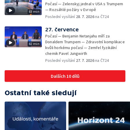
Počasí — Zelenskyj jednal v USA s Trumpem
— Rozsáhlé požáry v Evropě
83 min
Poslední vysílání
28. 7. 2026
na ČT24
27. července
Počasí — Benjamin Netanjahu míří za
Donaldem Trumpem — Zdravotní komplikace
82 min
kvůli horkému počasí — Zemřel fyzikální
chemik Pavel Jungwirth
Poslední vysílání
27. 7. 2026
na ČT24
Dalších 10 dílů
Ostatní také sledují