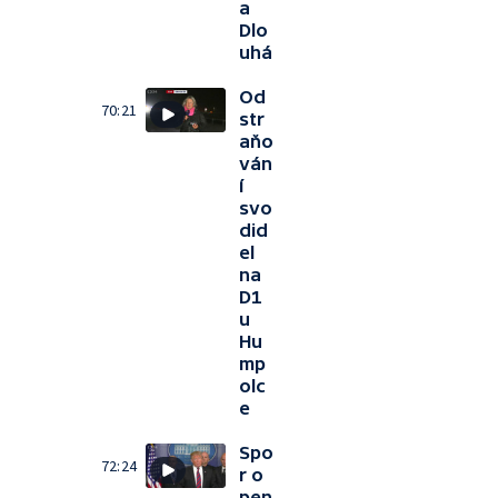
a
Dlo
uhá
Od
70:21
str
aňo
ván
í
svo
did
el
na
D1
u
Hu
mp
olc
e
Spo
72:24
r o
pen