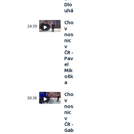
Dlo
uhá
Cho
24:39
v
nos
nic
v
ČR -
Pav
el
Mik
ošk
a
Cho
30:38
v
nos
nic
v
ČR -
Gab