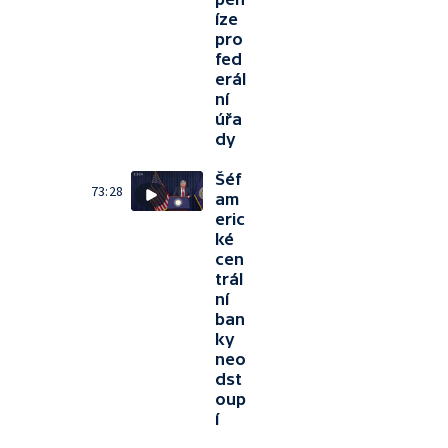
íze
pro
fed
erál
ní
úřa
dy
Šéf
73:28
am
eric
ké
cen
trál
ní
ban
ky
neo
dst
oup
í