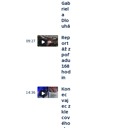
Gab
riel
a
Dlo
uhá
Rep
09:27
ort
áž z
poř
adu
168
hod
in
Kon
14:36
ec
vaj
ec z
kle
cov
ého