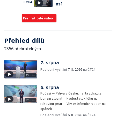
87:04
así
Přehrát celé video
Přehled dílů
2356 přehratelných
7. srpna
Poslední vysílání
7. 8. 2026
na ČT24
83 min
6. srpna
Počasí — Paliva v Česku: nafta zdražila,
benzin zlevnil — Nedostatek léku na
82 min
rakovinu prsu — Vliv extrémních veder na
spánek
Poslední vysílání
6. 8. 2026
na ČT24