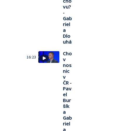
cho
vu?
-
Gab
riel
a
Dlo
uhá
Cho
16:23
v
nos
nic
v
ČR -
Pav
el
Bur
šík
a
Gab
riel
a