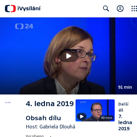
Clos
Search
91 min
4. ledna 2019
Další
díl
7.
Obsah dílu
90 min
ledna
Host: Gabriela Dlouhá
2019
Vyrobeno
•