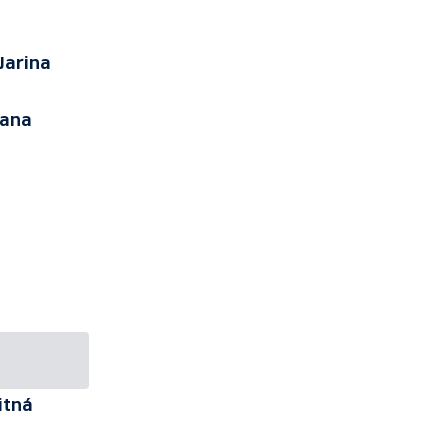
 Jarina
Hana
itná