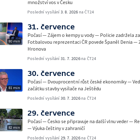
množství vos v Česku
Poslední vysílání
3. 8. 2026
na ČT24
31. července
Počasí — Zájem o kempy u vody — Policie zadržela
80 min
Fotbalovou reprezentaci ČR povede Španěl Denia — Za
Hronova
Poslední vysílání
31. 7. 2026
na ČT24
30. července
Počasí — Dvouprocentní růst české ekonomiky — Vedr
81 min
začátku stavby vysílače na Ještědu
Poslední vysílání
30. 7. 2026
na ČT24
29. července
Počasí — Česko se připravuje na další vlnu veder — 
82 min
— Výuka češtiny v zahraničí
Poslední vysílání
29. 7. 2026
na ČT24