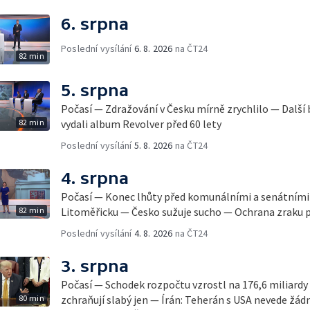
6. srpna
Poslední vysílání
6. 8. 2026
na ČT24
82 min
5. srpna
Počasí — Zdražování v Česku mírně zrychlilo — Další
82 min
vydali album Revolver před 60 lety
Poslední vysílání
5. 8. 2026
na ČT24
4. srpna
Počasí — Konec lhůty před komunálními a senátními
82 min
Litoměřicku — Česko sužuje sucho — Ochrana zraku 
Poslední vysílání
4. 8. 2026
na ČT24
3. srpna
Počasí — Schodek rozpočtu vzrostl na 176,6 miliard
80 min
zchraňují slabý jen — Írán: Teherán s USA nevede ž