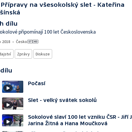
Přípravy na všesokolský slet - Kateřina
šínská
h dílu
sokolové připomínají 100 let Československa
o
2018
•
Česko
ajství
Zprávy
Diskuze
 dílu
Počasí
Slet - velký svátek sokolů
Sokolové slaví 100 let vzniku ČSR - Jiří 
Jarina Žitná a Hana Moučková