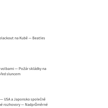
 blackout na Kubě — Beatles
 volbami — Požár skládky na
před sluncem
y — USA a Japonsko společně
ádné rozhovory — Nadprůměrné