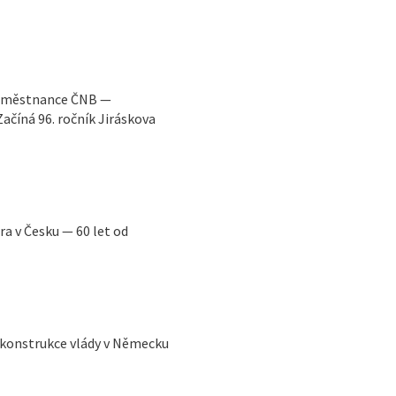
 zaměstnance ČNB —
číná 96. ročník Jiráskova
a v Česku — 60 let od
Rekonstrukce vlády v Německu