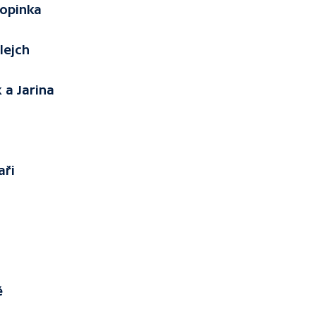
Topinka
lejch
 a Jarina
aři
é