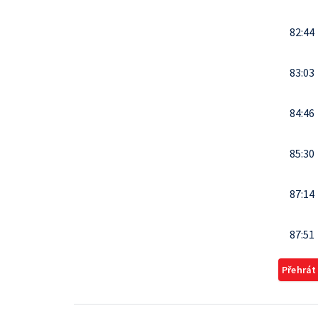
82:44
83:03
84:46
85:30
87:14
87:51
Přehrát