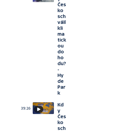
Čes
ko
sch
válí
kli
ma
tick
ou
do
ho
du?
-
Hy
de
Par
k
Kd
39:26
y
Čes
ko
sch