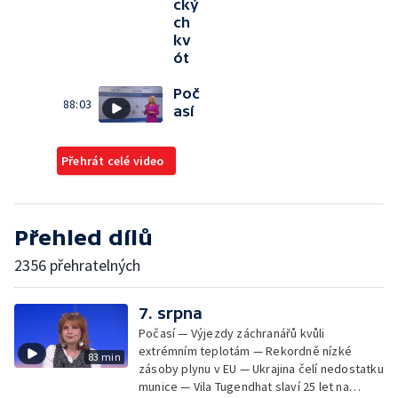
cký
ch
kv
ót
Poč
88:03
así
Přehrát celé video
Přehled dílů
2356 přehratelných
7. srpna
Počasí — Výjezdy záchranářů kvůli
extrémním teplotám — Rekordně nízké
83 min
zásoby plynu v EU — Ukrajina čelí nedostatku
munice — Vila Tugendhat slaví 25 let na