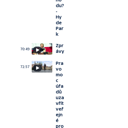
du?
-
Hy
de
Par
k
Zpr
70:49
ávy
Pra
72:57
vo
mo
c
úřa
dů
uza
vřít
veř
ejn
é
pro