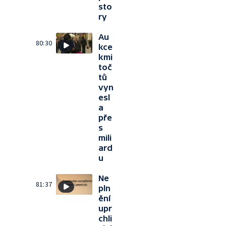
sto
ry
Au
80:30
kce
kmi
toč
tů
vyn
esl
a
pře
s
mili
ard
u
Ne
81:37
pln
ění
upr
chli