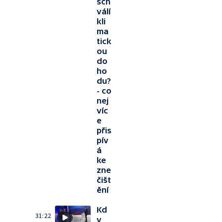
sch
válí
kli
ma
tick
ou
do
ho
du?
- co
nej
víc
e
přis
pív
á
ke
zne
čišt
ění
Kd
31:22
y