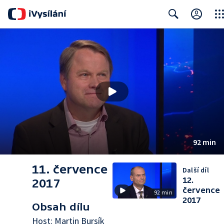
Clos
Search
92 min
11. července
Další díl
12.
2017
července
92 min
2017
Obsah dílu
Host: Martin Bursík