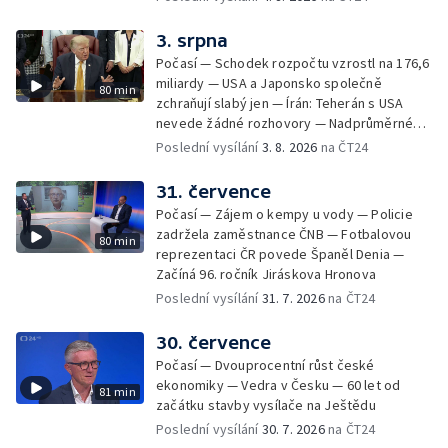
3. srpna
Počasí — Schodek rozpočtu vzrostl na 176,6
miliardy — USA a Japonsko společně
80 min
zchraňují slabý jen — Írán: Teherán s USA
nevede žádné rozhovory — Nadprůměrné
množství vos v Česku
Poslední vysílání
3. 8. 2026
na ČT24
31. července
Počasí — Zájem o kempy u vody — Policie
zadržela zaměstnance ČNB — Fotbalovou
80 min
reprezentaci ČR povede Španěl Denia —
Začíná 96. ročník Jiráskova Hronova
Poslední vysílání
31. 7. 2026
na ČT24
30. července
Počasí — Dvouprocentní růst české
ekonomiky — Vedra v Česku — 60 let od
81 min
začátku stavby vysílače na Ještědu
Poslední vysílání
30. 7. 2026
na ČT24