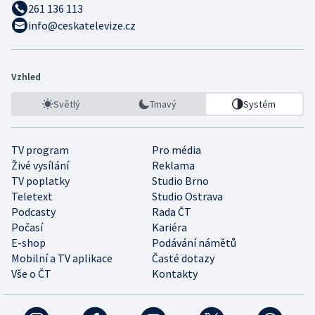
261 136 113
info@ceskatelevize.cz
Vzhled
Světlý
Tmavý
Systém
TV program
Pro média
Živé vysílání
Reklama
TV poplatky
Studio Brno
Teletext
Studio Ostrava
Podcasty
Rada ČT
Počasí
Kariéra
E-shop
Podávání námětů
Mobilní a TV aplikace
Časté dotazy
Vše o ČT
Kontakty