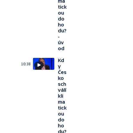
ma
tick
ou
do
ho
du?
-
úv
od
Kd
10:38
y
Čes
ko
sch
válí
kli
ma
tick
ou
do
ho
du?