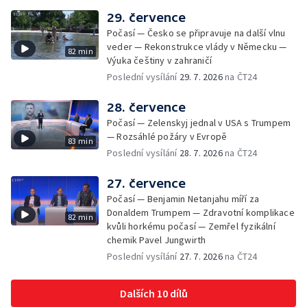
29. července
Počasí — Česko se připravuje na další vlnu
veder — Rekonstrukce vlády v Německu —
82 min
Výuka češtiny v zahraničí
Poslední vysílání
29. 7. 2026
na ČT24
28. července
Počasí — Zelenskyj jednal v USA s Trumpem
— Rozsáhlé požáry v Evropě
83 min
Poslední vysílání
28. 7. 2026
na ČT24
27. července
Počasí — Benjamin Netanjahu míří za
Donaldem Trumpem — Zdravotní komplikace
82 min
kvůli horkému počasí — Zemřel fyzikální
chemik Pavel Jungwirth
Poslední vysílání
27. 7. 2026
na ČT24
Dalších 10 dílů