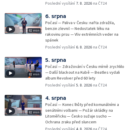
seznamu UNESCO
Poslední vysílání
7. 8. 2026
na ČT24
6. srpna
Počasí — Paliva v Česku: nafta zdražila,
benzin zlevnil — Nedostatek léku na
82 min
rakovinu prsu — Vliv extrémních veder na
spánek
Poslední vysílání
6. 8. 2026
na ČT24
5. srpna
Počasí — Zdražování v Česku mírně zrychlilo
— Další blackout na Kubě — Beatles vydali
82 min
album Revolver před 60 lety
Poslední vysílání
5. 8. 2026
na ČT24
4. srpna
Počasí — Konec lhůty před komunálními a
senátními volbami — Požár skládky na
82 min
Litoměřicku — Česko sužuje sucho —
Ochrana zraku před sluncem
Poslední vysílání
4. 8. 2026
na ČT24