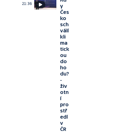
21:36
y
Čes
ko
sch
válí
kli
ma
tick
ou
do
ho
du?
-
živ
otn
í
pro
stř
edí
v
ČR