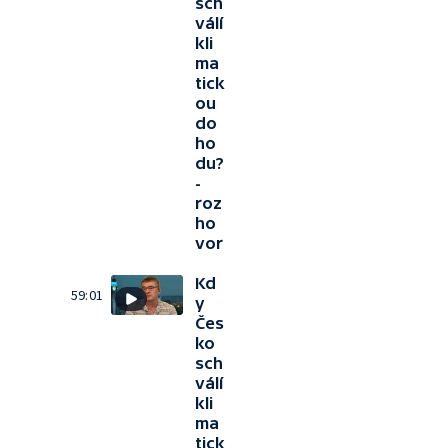
sch
válí
kli
ma
tick
ou
do
ho
du?
-
roz
ho
vor
Kd
59:01
y
Čes
ko
sch
válí
kli
ma
tick