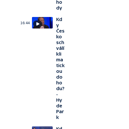
ho
dy
Kd
16:44
y
Čes
ko
sch
válí
kli
ma
tick
ou
do
ho
du?
-
Hy
de
Par
k
Kd