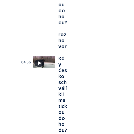
ou
do
ho
du?
-
roz
ho
vor
Kd
64:56
y
Čes
ko
sch
válí
kli
ma
tick
ou
do
ho
du?