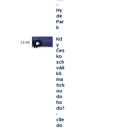
-
Hy
de
Par
k
Kd
13:58
y
Čes
ko
sch
válí
kli
ma
tick
ou
do
ho
du?
-
cíle
do