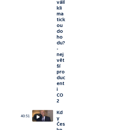
válí
kli
ma
tick
ou
do
ho
du?
-
nej
vět
ší
pro
duc
ent
i
CO
2
Kd
40:51
y
Čes
ko