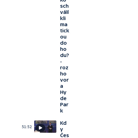
sch
válí
kli
ma
tick
ou
do
ho
du?
-
roz
ho
vor
a
Hy
de
Par
k
Kd
51:52
y
Čes