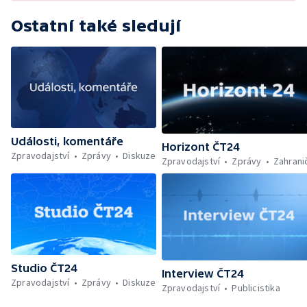
Ostatní také sledují
Události, komentáře
Horizont ČT24
Zpravodajství
Zprávy
Diskuze
Zpravodajství
Zprávy
Zahrani
Studio ČT24
Interview ČT24
Zpravodajství
Zprávy
Diskuze
Zpravodajství
Publicistika