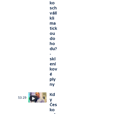
ko
sch
válí
kli
ma
tick
ou
do
ho
du?
-
skl
ení
kov
é
ply
ny
Kd
53:29
y
Čes
ko