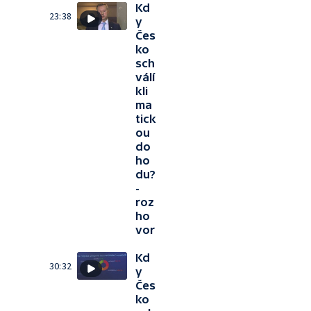
Kd
23:38
y
Čes
ko
sch
válí
kli
ma
tick
ou
do
ho
du?
-
roz
ho
vor
Kd
30:32
y
Čes
ko