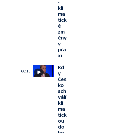
-
kli
ma
tick
é
zm
ěny
v
pra
xi
Kd
66:15
y
Čes
ko
sch
válí
kli
ma
tick
ou
do
ho