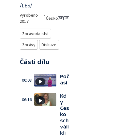
/LES/
Vyrobeno
•
Česko
2017
Zpravodajství
Zprávy
Diskuze
Části dílu
Poč
00:08
así
Kd
06:16
y
Čes
ko
sch
válí
kli