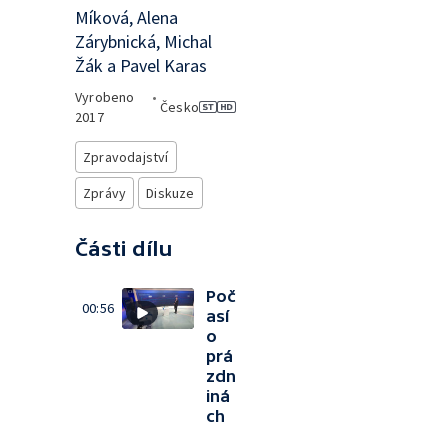
Míková, Alena
Zárybnická, Michal
Žák a Pavel Karas
Vyrobeno
•
Česko
2017
Zpravodajství
Zprávy
Diskuze
Části dílu
Poč
00:56
así
o
prá
zdn
iná
ch