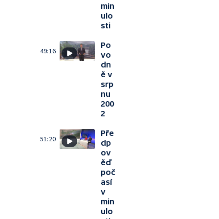
min
ulo
sti
Po
49:16
vo
dn
ě v
srp
nu
200
2
Pře
51:20
dp
ov
ěď
poč
así
v
min
ulo