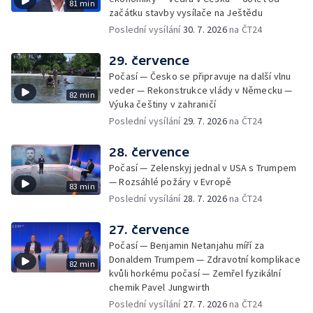
81 min
začátku stavby vysílače na Ještědu
Poslední vysílání
30. 7. 2026
na ČT24
29. července
Počasí — Česko se připravuje na další vlnu
veder — Rekonstrukce vlády v Německu —
82 min
Výuka češtiny v zahraničí
Poslední vysílání
29. 7. 2026
na ČT24
28. července
Počasí — Zelenskyj jednal v USA s Trumpem
— Rozsáhlé požáry v Evropě
83 min
Poslední vysílání
28. 7. 2026
na ČT24
27. července
Počasí — Benjamin Netanjahu míří za
Donaldem Trumpem — Zdravotní komplikace
82 min
kvůli horkému počasí — Zemřel fyzikální
chemik Pavel Jungwirth
Poslední vysílání
27. 7. 2026
na ČT24