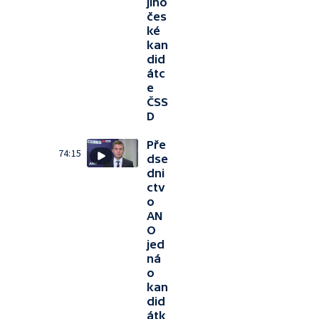
jiho
čes
ké
kan
did
átc
e
ČSS
D
Pře
74:15
dse
dni
ctv
o
AN
O
jed
ná
o
kan
did
átk