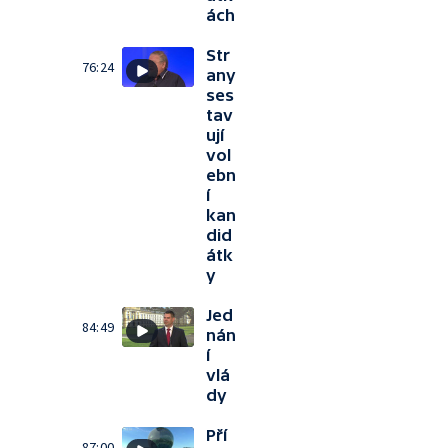
ách
Str
76:24
any
ses
tav
ují
vol
ebn
í
kan
did
átk
y
Jed
84:49
nán
í
vlá
dy
Pří
87:00