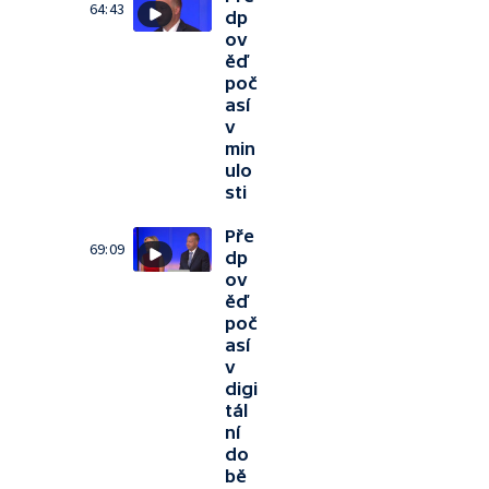
64:43
dp
ov
ěď
poč
así
v
min
ulo
sti
Pře
69:09
dp
ov
ěď
poč
así
v
digi
tál
ní
do
bě