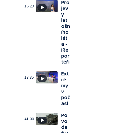
Pro
16:23
jev
y
let
ošn
ího
lét
a -
iRe
por
téři
Ext
17:35
ré
my
v
poč
así
Po
41:00
vo
de