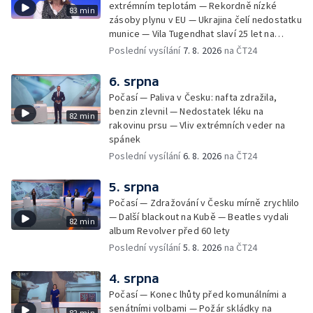
extrémním teplotám — Rekordně nízké
83 min
zásoby plynu v EU — Ukrajina čelí nedostatku
munice — Vila Tugendhat slaví 25 let na
seznamu UNESCO
Poslední vysílání
7. 8. 2026
na ČT24
6. srpna
Počasí — Paliva v Česku: nafta zdražila,
benzin zlevnil — Nedostatek léku na
82 min
rakovinu prsu — Vliv extrémních veder na
spánek
Poslední vysílání
6. 8. 2026
na ČT24
5. srpna
Počasí — Zdražování v Česku mírně zrychlilo
— Další blackout na Kubě — Beatles vydali
82 min
album Revolver před 60 lety
Poslední vysílání
5. 8. 2026
na ČT24
4. srpna
Počasí — Konec lhůty před komunálními a
senátními volbami — Požár skládky na
82 min