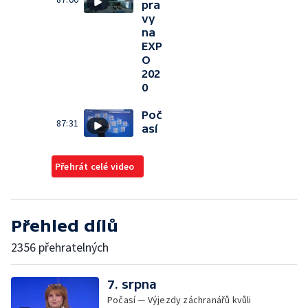
pra
vy
na
EXP
O
202
0
Poč
87:31
así
Přehrát celé video
Přehled dílů
2356 přehratelných
7. srpna
Počasí — Výjezdy záchranářů kvůli