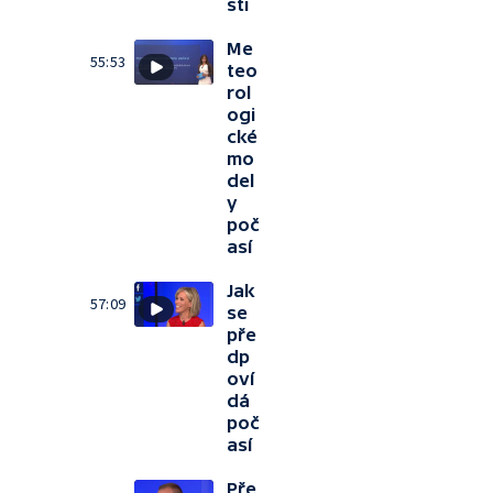
sti
Me
55:53
teo
rol
ogi
cké
mo
del
y
poč
así
Jak
57:09
se
pře
dp
oví
dá
poč
así
Pře