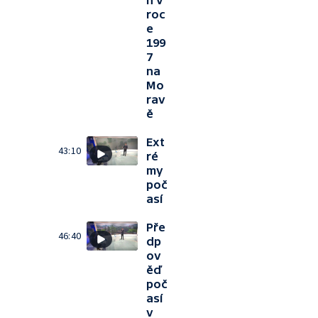
ň v
roc
e
199
7
na
Mo
rav
ě
Ext
43:10
ré
my
poč
así
Pře
46:40
dp
ov
ěď
poč
así
v