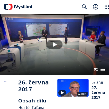
Clos
Search
92 min
26. června
Další díl
27.
2017
června
92 min
2017
Obsah dílu
Hosté: Taťána