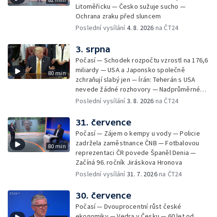
Litoměřicku — Česko sužuje sucho —
Ochrana zraku před sluncem
Poslední vysílání
4. 8. 2026
na ČT24
3. srpna
Počasí — Schodek rozpočtu vzrostl na 176,6
miliardy — USA a Japonsko společně
80 min
zchraňují slabý jen — Írán: Teherán s USA
nevede žádné rozhovory — Nadprůměrné
množství vos v Česku
Poslední vysílání
3. 8. 2026
na ČT24
31. července
Počasí — Zájem o kempy u vody — Policie
zadržela zaměstnance ČNB — Fotbalovou
80 min
reprezentaci ČR povede Španěl Denia —
Začíná 96. ročník Jiráskova Hronova
Poslední vysílání
31. 7. 2026
na ČT24
30. července
Počasí — Dvouprocentní růst české
ekonomiky — Vedra v Česku — 60 let od