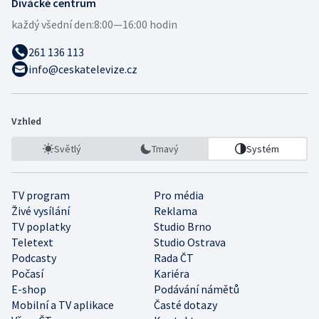
Divácké centrum
každý všední den:
8:00—16:00 hodin
261 136 113
info@ceskatelevize.cz
Vzhled
Světlý
Tmavý
Systém
TV program
Pro média
Živé vysílání
Reklama
TV poplatky
Studio Brno
Teletext
Studio Ostrava
Podcasty
Rada ČT
Počasí
Kariéra
E-shop
Podávání námětů
Mobilní a TV aplikace
Časté dotazy