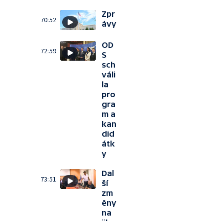
Zpr
70:52
ávy
OD
72:59
S
sch
váli
la
pro
gra
m a
kan
did
átk
y
Dal
73:51
ší
zm
ěny
na