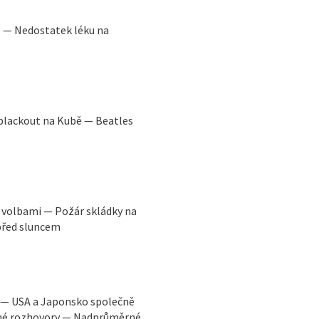
il — Nedostatek léku na
 blackout na Kubě — Beatles
 volbami — Požár skládky na
před sluncem
y — USA a Japonsko společně
ádné rozhovory — Nadprůměrné