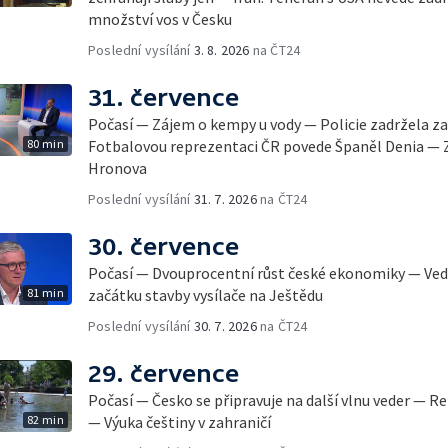
množství vos v Česku
Poslední vysílání
3. 8. 2026
na ČT24
31. července
Počasí — Zájem o kempy u vody — Policie zadržela
80 min
Fotbalovou reprezentaci ČR povede Španěl Denia — Za
Hronova
Poslední vysílání
31. 7. 2026
na ČT24
30. července
Počasí — Dvouprocentní růst české ekonomiky — Vedr
81 min
začátku stavby vysílače na Ještědu
Poslední vysílání
30. 7. 2026
na ČT24
29. července
Počasí — Česko se připravuje na další vlnu veder — 
82 min
— Výuka češtiny v zahraničí