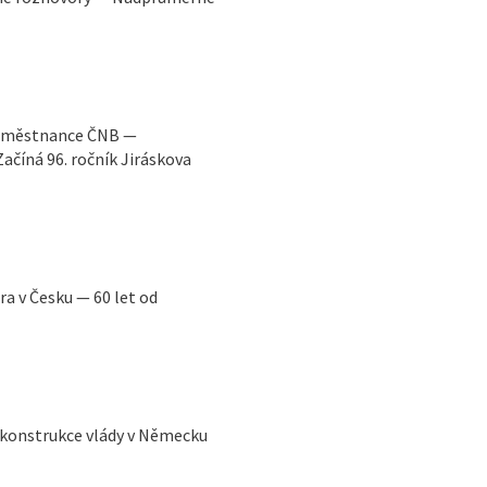
 zaměstnance ČNB —
číná 96. ročník Jiráskova
a v Česku — 60 let od
Rekonstrukce vlády v Německu