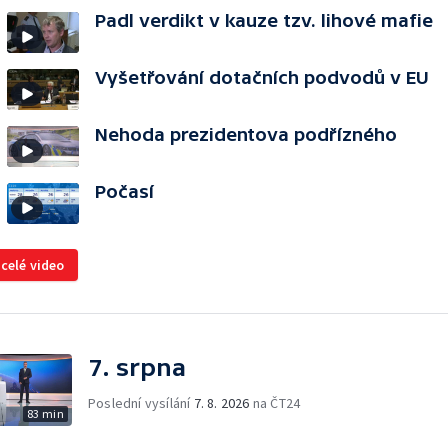
Padl verdikt v kauze tzv. lihové mafie
Vyšetřování dotačních podvodů v EU
Nehoda prezidentova podřízného
Počasí
 celé video
7. srpna
Poslední vysílání
7. 8. 2026
na ČT24
83 min