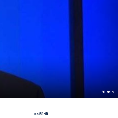
91 min
Další díl