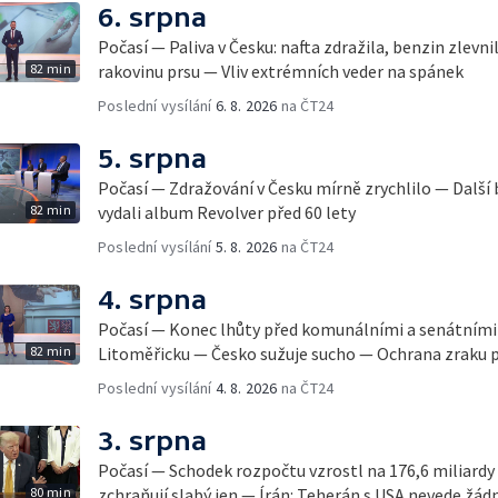
6. srpna
Počasí — Paliva v Česku: nafta zdražila, benzin zlevn
82 min
rakovinu prsu — Vliv extrémních veder na spánek
Poslední vysílání
6. 8. 2026
na ČT24
5. srpna
Počasí — Zdražování v Česku mírně zrychlilo — Další
82 min
vydali album Revolver před 60 lety
Poslední vysílání
5. 8. 2026
na ČT24
4. srpna
Počasí — Konec lhůty před komunálními a senátními
82 min
Litoměřicku — Česko sužuje sucho — Ochrana zraku 
Poslední vysílání
4. 8. 2026
na ČT24
3. srpna
Počasí — Schodek rozpočtu vzrostl na 176,6 miliard
80 min
zchraňují slabý jen — Írán: Teherán s USA nevede ž