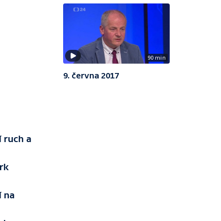
90 min
9. června 2017
 ruch a
rk
í na