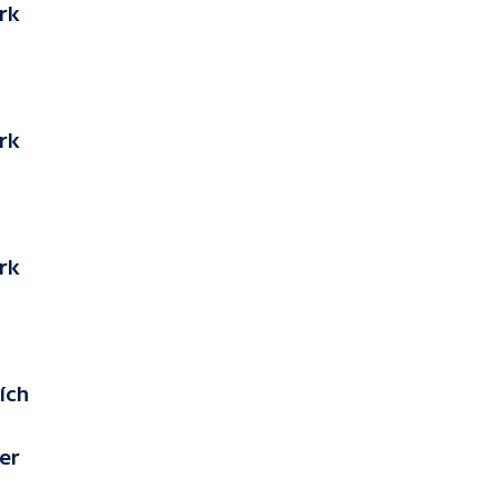
rk
rk
rk
ích
er