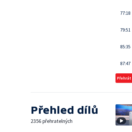
77:18
79:51
85:35
87:47
Přehrát
Přehled dílů
2356 přehratelných