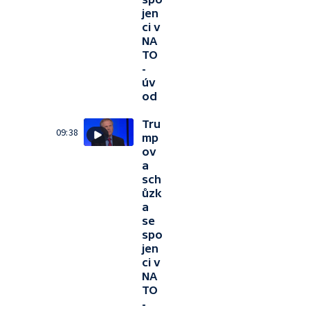
jen
ci v
NA
TO
-
úv
od
Tru
09:38
mp
ov
a
sch
ůzk
a
se
spo
jen
ci v
NA
TO
-