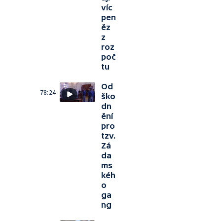
víc
pen
ěz
z
roz
poč
tu
Od
78:24
ško
dn
ění
pro
tzv.
Zá
da
ms
kéh
o
ga
ng