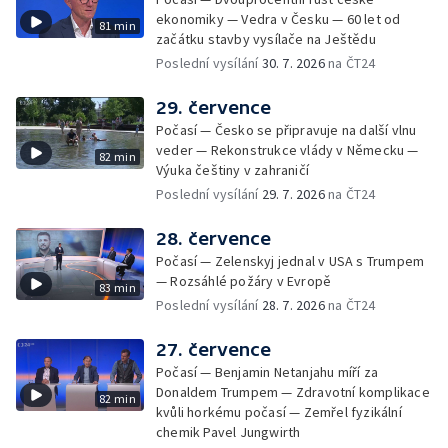
ekonomiky — Vedra v Česku — 60 let od
81 min
začátku stavby vysílače na Ještědu
Poslední vysílání
30. 7. 2026
na ČT24
29. července
Počasí — Česko se připravuje na další vlnu
veder — Rekonstrukce vlády v Německu —
82 min
Výuka češtiny v zahraničí
Poslední vysílání
29. 7. 2026
na ČT24
28. července
Počasí — Zelenskyj jednal v USA s Trumpem
— Rozsáhlé požáry v Evropě
83 min
Poslední vysílání
28. 7. 2026
na ČT24
27. července
Počasí — Benjamin Netanjahu míří za
Donaldem Trumpem — Zdravotní komplikace
82 min
kvůli horkému počasí — Zemřel fyzikální
chemik Pavel Jungwirth