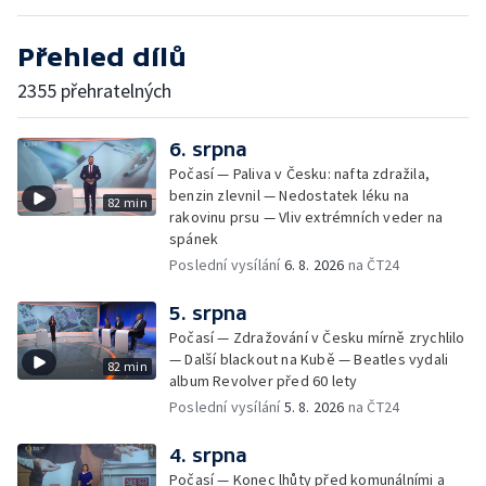
Přehled dílů
2355 přehratelných
6. srpna
Počasí — Paliva v Česku: nafta zdražila,
benzin zlevnil — Nedostatek léku na
82 min
rakovinu prsu — Vliv extrémních veder na
spánek
Poslední vysílání
6. 8. 2026
na ČT24
5. srpna
Počasí — Zdražování v Česku mírně zrychlilo
— Další blackout na Kubě — Beatles vydali
82 min
album Revolver před 60 lety
Poslední vysílání
5. 8. 2026
na ČT24
4. srpna
Počasí — Konec lhůty před komunálními a