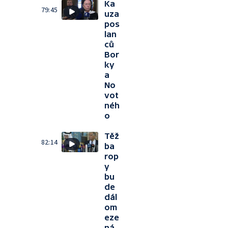
Ka
79:45
uza
pos
lan
ců
Bor
ky
a
No
vot
néh
o
Těž
82:14
ba
rop
y
bu
de
dál
om
eze
ná