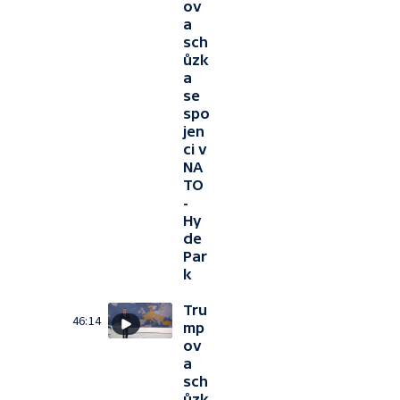
ov
a
sch
ůzk
a
se
spo
jen
ci v
NA
TO
-
Hy
de
Par
k
Tru
46:14
mp
ov
a
sch
ůzk