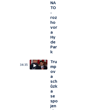
NA
TO
-
roz
ho
vor
a
Hy
de
Par
k
Tru
34:35
mp
ov
a
sch
ůzk
a
se
spo
jen