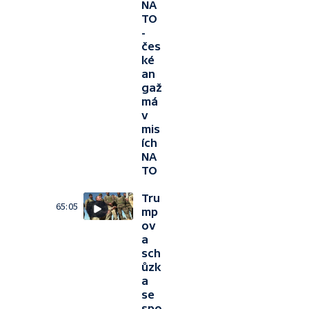
NA
TO
-
čes
ké
an
gaž
má
v
mis
ích
NA
TO
Tru
65:05
mp
ov
a
sch
ůzk
a
se
spo