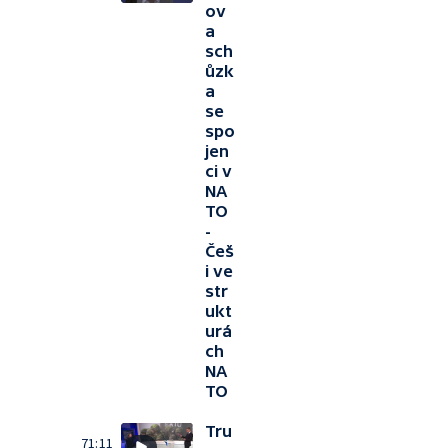
ov
a
sch
ůzk
a
se
spo
jen
ci v
NA
TO
-
Češ
i ve
str
ukt
urá
ch
NA
TO
Tru
71:11