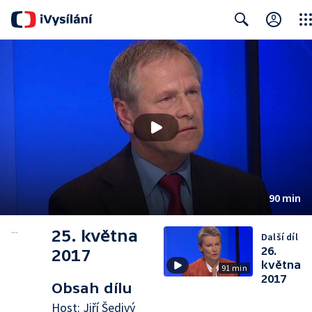
Clos
Search
90 min
25. května
Další díl
26.
2017
května
91 min
2017
Obsah dílu
Host: Jiří Šedivý