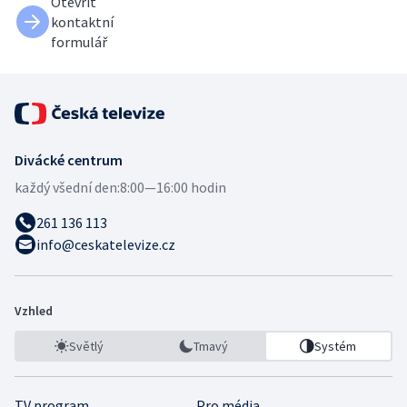
Otevřít
kontaktní
formulář
Divácké centrum
každý všední den:
8:00—16:00 hodin
261 136 113
info@ceskatelevize.cz
Vzhled
Světlý
Tmavý
Systém
TV program
Pro média