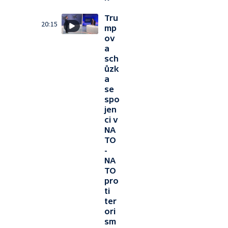
Tru
20:15
mp
ov
a
sch
ůzk
a
se
spo
jen
ci v
NA
TO
-
NA
TO
pro
ti
ter
ori
sm