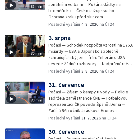
senátními volbami — Požár skládky na
82 min
Litoměřicku — Česko sužuje sucho —
Ochrana zraku před sluncem
Poslední vysílání
4. 8. 2026
na ČT24
3. srpna
Počasí — Schodek rozpočtu vzrostl na 176,6
miliardy — USA a Japonsko společně
80 min
zchraňují slabý jen — Írán: Teherán s USA
nevede žádné rozhovory — Nadprůměrné
množství vos v Česku
Poslední vysílání
3. 8. 2026
na ČT24
31. července
Počasí — Zájem o kempy u vody — Policie
zadržela zaměstnance ČNB — Fotbalovou
80 min
reprezentaci ČR povede Španěl Denia —
Začíná 96. ročník Jiráskova Hronova
Poslední vysílání
31. 7. 2026
na ČT24
30. července
Počasí — Dvouprocentní růst české