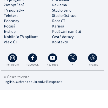
Živé vysílání
Reklama
TV poplatky
Studio Brno
Teletext
Studio Ostrava
Podcasty
Rada ČT
Počasí
Kariéra
E-shop
Podávání námětů
Mobilní a TV aplikace
Časté dotazy
Vše o ČT
Kontakty
Instagram
Facebook
YouTube
X
Threads
© Česká televize
•
•
English
Ochrana soukromí
Přístupnost