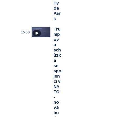
Hy
de
Par
k
Tru
15:59
mp
ov
a
sch
ůzk
a
se
spo
jen
ci v
NA
TO
-
no
vá
bu