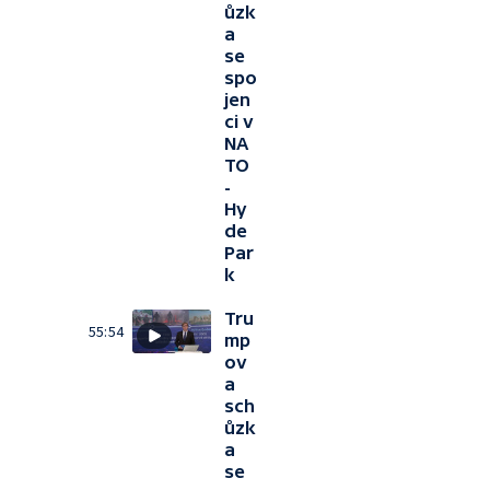
ůzk
a
se
spo
jen
ci v
NA
TO
-
Hy
de
Par
k
Tru
55:54
mp
ov
a
sch
ůzk
a
se