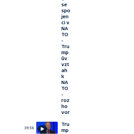
se
spo
jen
ci v
NA
TO
-
Tru
mp
ův
vzt
ah
k
NA
TO
-
roz
ho
vor
Tru
39:56
mp