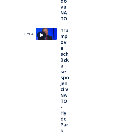
do
va
NA
TO
Tru
17:04
mp
ov
a
sch
ůzk
a
se
spo
jen
ci v
NA
TO
-
Hy
de
Par
k