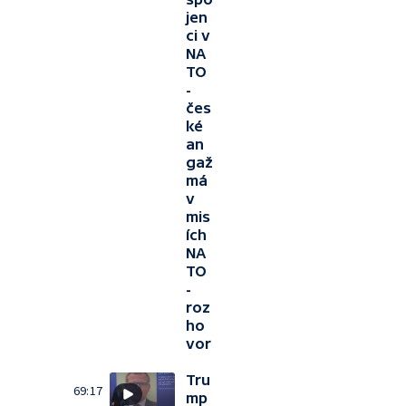
jen
ci v
NA
TO
-
čes
ké
an
gaž
má
v
mis
ích
NA
TO
-
roz
ho
vor
Tru
69:17
mp