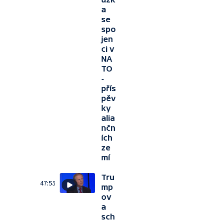
a
se
spo
jen
ci v
NA
TO
-
přís
pěv
ky
alia
nčn
ích
ze
mí
Tru
47:55
mp
ov
a
sch