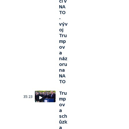
ci v
NA
TO
-
výv
oj
Tru
mp
ov
a
náz
oru
na
NA
TO
Tru
35:23
mp
ov
a
sch
ůzk
a