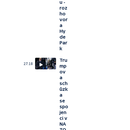
u -
roz
ho
vor
a
Hy
de
Par
k
Tru
27:18
mp
ov
a
sch
ůzk
a
se
spo
jen
ci v
NA
TO