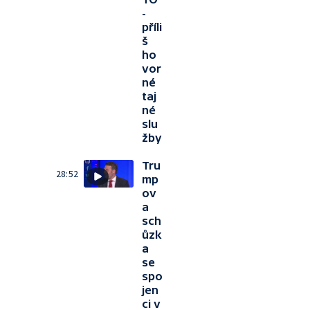
-
příli
š
ho
vor
né
taj
né
slu
žby
Tru
28:52
mp
ov
a
sch
ůzk
a
se
spo
jen
ci v