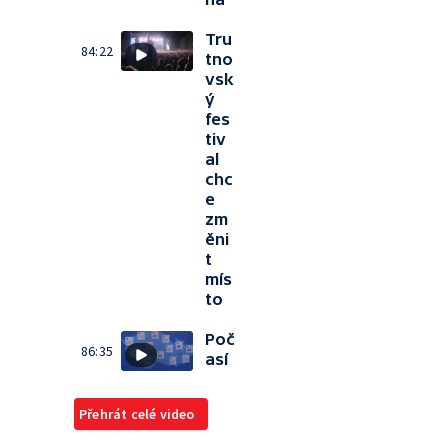
Tru
84:22
tno
vsk
ý
fes
tiv
al
chc
e
zm
ěni
t
mís
to
Poč
86:35
así
Přehrát celé video