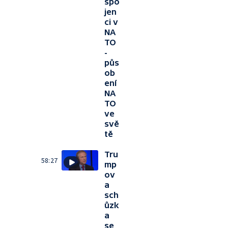
spo
jen
ci v
NA
TO
-
půs
ob
ení
NA
TO
ve
svě
tě
Tru
58:27
mp
ov
a
sch
ůzk
a
se