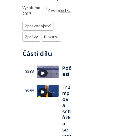
Vyrobeno
•
Česko
2017
Zpravodajství
Zprávy
Diskuze
Části dílu
Poč
00:08
así
Tru
05:55
mp
ov
a
sch
ůzk
a
se
spo