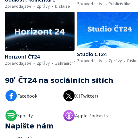
Zpravodajství
Publicistika
Zpravodajství
Zprávy
Diskuze
Studio ČT24
Horizont ČT24
Zpravodajství
Zprávy
Disk
Zpravodajství
Zprávy
Zahraniční
90’ ČT24
na sociálních sítích
Facebook
X (Twitter)
Spotify
Apple Podcasts
Napište nám