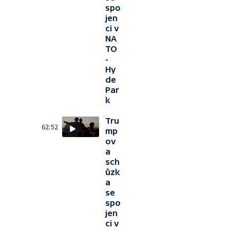
spo
jen
ci v
NA
TO
-
Hy
de
Par
k
Tru
62:52
mp
ov
a
sch
ůzk
a
se
spo
jen
ci v