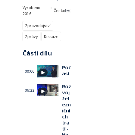
Vyrobeno
•
Česko
2016
Zpravodajství
Zprávy
Diskuze
Části dílu
Poč
00:06
así
Roz
06:22
voj
žel
ezn
iční
ch
tra
tí -
Hy