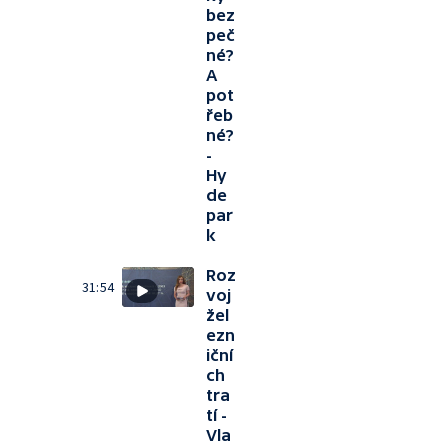
bez
peč
né?
A
pot
řeb
né?
-
Hy
de
par
k
Roz
31:54
voj
žel
ezn
iční
ch
tra
tí -
Vla