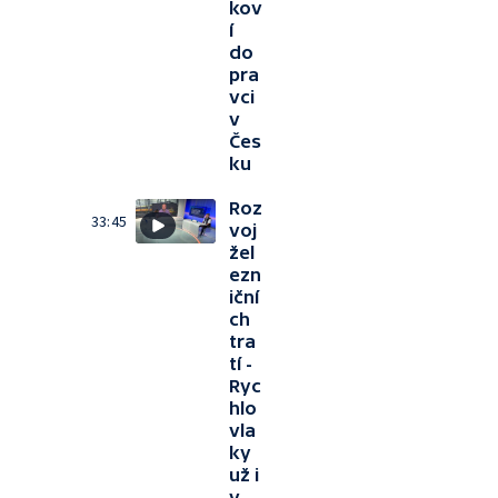
kov
í
do
pra
vci
v
Čes
ku
Roz
33:45
voj
žel
ezn
iční
ch
tra
tí -
Ryc
hlo
vla
ky
už i
v