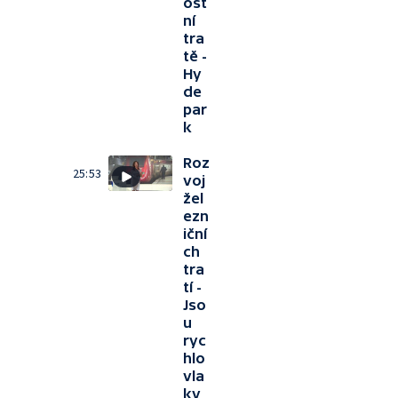
ost
ní
tra
tě -
Hy
de
par
k
Roz
25:53
voj
žel
ezn
iční
ch
tra
tí -
Jso
u
ryc
hlo
vla
ky