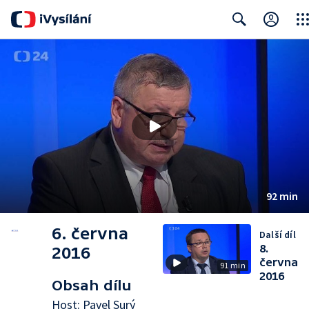
Clos
Search
92 min
6. června
Další díl
8.
2016
června
91 min
2016
Obsah dílu
Host: Pavel Surý