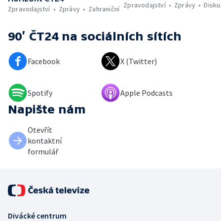
Zpravodajství
Zprávy
Disk
Zpravodajství
Zprávy
Zahraniční
90’ ČT24
na sociálních sítích
Facebook
X (Twitter)
Spotify
Apple Podcasts
Napište nám
Otevřít
kontaktní
formulář
Divácké centrum