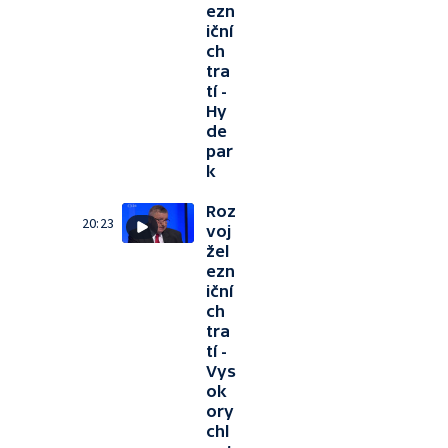
ezn
iční
ch
tra
tí -
Hy
de
par
k
Roz
20:23
voj
žel
ezn
iční
ch
tra
tí -
Vys
ok
ory
chl