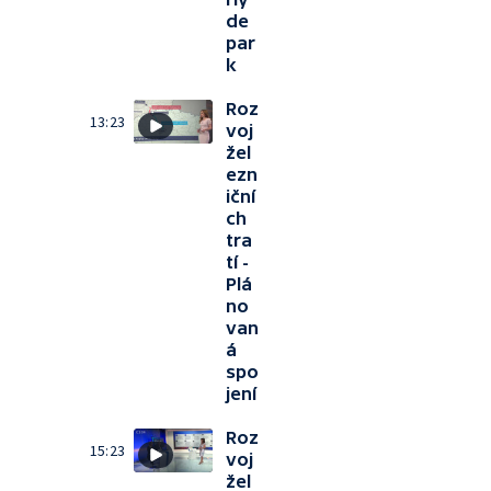
de
par
k
Roz
13:23
voj
žel
ezn
iční
ch
tra
tí -
Plá
no
van
á
spo
jení
Roz
15:23
voj
žel