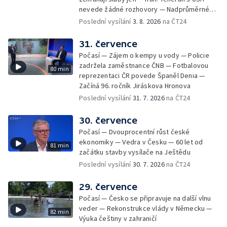
nevede žádné rozhovory — Nadprůměrné
množství vos v Česku
Poslední vysílání
3. 8. 2026
na ČT24
31. července
Počasí — Zájem o kempy u vody — Policie
zadržela zaměstnance ČNB — Fotbalovou
80 min
reprezentaci ČR povede Španěl Denia —
Začíná 96. ročník Jiráskova Hronova
Poslední vysílání
31. 7. 2026
na ČT24
30. července
Počasí — Dvouprocentní růst české
ekonomiky — Vedra v Česku — 60 let od
81 min
začátku stavby vysílače na Ještědu
Poslední vysílání
30. 7. 2026
na ČT24
29. července
Počasí — Česko se připravuje na další vlnu
veder — Rekonstrukce vlády v Německu —
82 min
Výuka češtiny v zahraničí