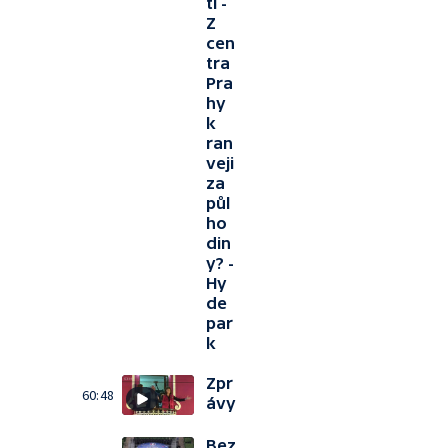
tí -
Z
cen
tra
Pra
hy
k
ran
veji
za
půl
ho
din
y? -
Hy
de
par
k
Zpr
60:48
ávy
Bez