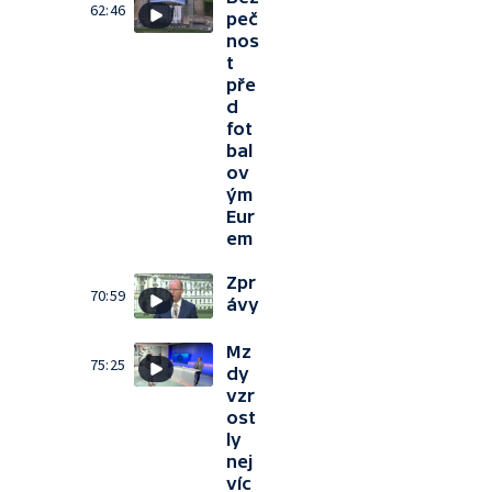
62:46
peč
nos
t
pře
d
fot
bal
ov
ým
Eur
em
Zpr
70:59
ávy
Mz
75:25
dy
vzr
ost
ly
nej
víc