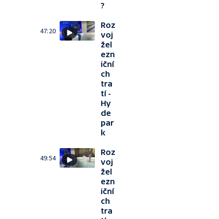
?
Roz
47:20
voj
žel
ezn
iční
ch
tra
tí -
Hy
de
par
k
Roz
49:54
voj
žel
ezn
iční
ch
tra