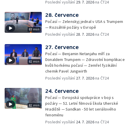
Poslední vysílání
29. 7. 2026
na ČT24
28. července
Počasí — Zelenskyj jednal v USA s Trumpem
— Rozsáhlé požáry v Evropě
83 min
Poslední vysílání
28. 7. 2026
na ČT24
27. července
Počasí — Benjamin Netanjahu míří za
Donaldem Trumpem — Zdravotní komplikace
82 min
kvůli horkému počasí — Zemřel fyzikální
chemik Pavel Jungwirth
Poslední vysílání
27. 7. 2026
na ČT24
24. července
Počasí — Evropská spolupráce v boji s
požáry — 52. Letní filmová škola Uherské
82 min
Hradiště — Sandkan - 50 let seriálového
fenoménu
Poslední vysílání
24. 7. 2026
na ČT24