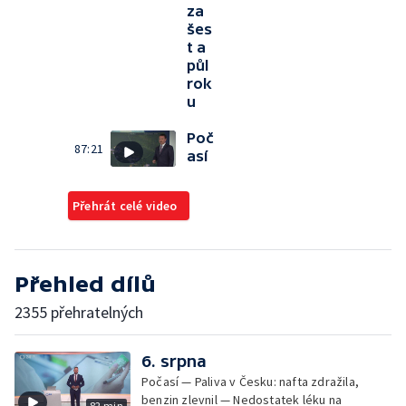
za
šes
t a
půl
rok
u
Poč
87:21
así
Přehrát celé video
Přehled dílů
2355 přehratelných
6. srpna
Počasí — Paliva v Česku: nafta zdražila,
benzin zlevnil — Nedostatek léku na
82 min