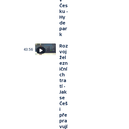
Čes
ku -
Hy
de
par
k
Roz
43:56
voj
žel
ezn
iční
ch
tra
tí -
Jak
se
Češ
i
pře
pra
vují