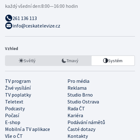
každý všední den:
8:00—16:00 hodin
261 136 113
info@ceskatelevize.cz
Vzhled
Světlý
Tmavý
Systém
TV program
Pro média
Živé vysílání
Reklama
TV poplatky
Studio Brno
Teletext
Studio Ostrava
Podcasty
Rada ČT
Počasí
Kariéra
E-shop
Podávání námětů
Mobilní a TV aplikace
Časté dotazy
Vše o ČT
Kontakty