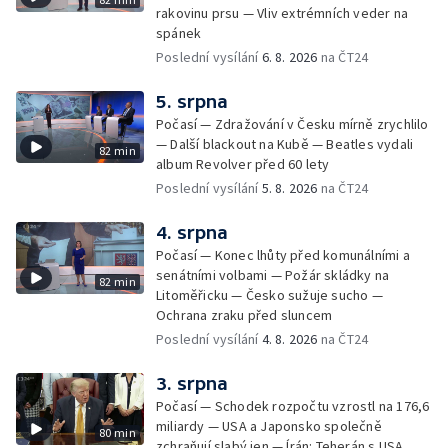
rakovinu prsu — Vliv extrémních veder na
spánek
Poslední vysílání
6. 8. 2026
na ČT24
5. srpna
Počasí — Zdražování v Česku mírně zrychlilo
— Další blackout na Kubě — Beatles vydali
82 min
album Revolver před 60 lety
Poslední vysílání
5. 8. 2026
na ČT24
4. srpna
Počasí — Konec lhůty před komunálními a
senátními volbami — Požár skládky na
82 min
Litoměřicku — Česko sužuje sucho —
Ochrana zraku před sluncem
Poslední vysílání
4. 8. 2026
na ČT24
3. srpna
Počasí — Schodek rozpočtu vzrostl na 176,6
miliardy — USA a Japonsko společně
80 min
zchraňují slabý jen — Írán: Teherán s USA