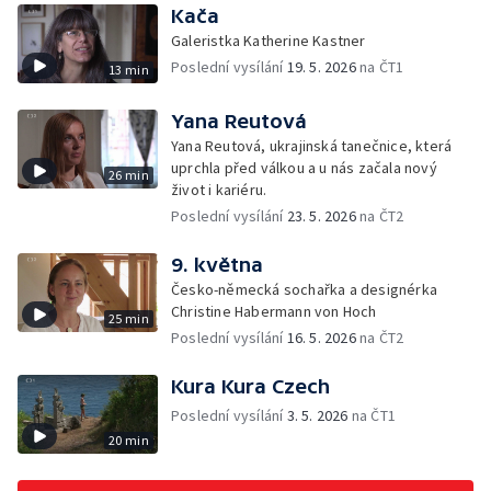
Kača
Galeristka Katherine Kastner
Poslední vysílání
19. 5. 2026
na ČT1
13 min
Yana Reutová
Yana Reutová, ukrajinská tanečnice, která
uprchla před válkou a u nás začala nový
26 min
život i kariéru.
Poslední vysílání
23. 5. 2026
na ČT2
9. května
Česko-německá sochařka a designérka
Christine Habermann von Hoch
25 min
Poslední vysílání
16. 5. 2026
na ČT2
Kura Kura Czech
Poslední vysílání
3. 5. 2026
na ČT1
20 min