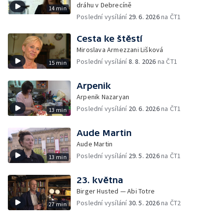
dráhu v Debrecíně
14 min
Poslední vysílání
29. 6. 2026
na ČT1
Cesta ke štěstí
Miroslava Armezzani Lišková
Poslední vysílání
8. 8. 2026
na ČT1
15 min
Arpenik
Arpenik Nazaryan
Poslední vysílání
20. 6. 2026
na ČT1
13 min
Aude Martin
Aude Martin
Poslední vysílání
29. 5. 2026
na ČT1
13 min
23. května
Birger Husted — Abi Totre
Poslední vysílání
30. 5. 2026
na ČT2
27 min