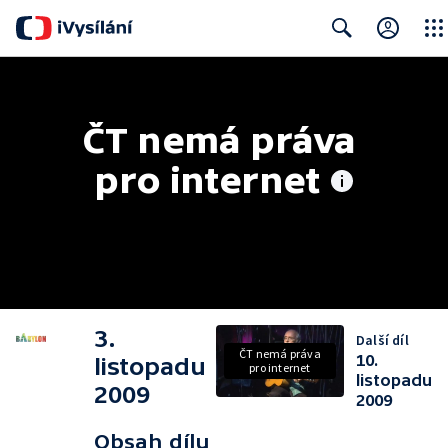
Close
Search
ČT nemá práva 
pro internet
3.
Další díl
ČT nemá práva
10.
listopadu
pro internet
listopadu
2009
2009
Obsah dílu