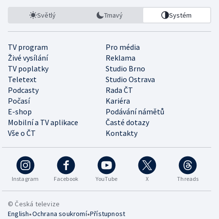
Světlý
Tmavý
Systém
TV program
Pro média
Živé vysílání
Reklama
TV poplatky
Studio Brno
Teletext
Studio Ostrava
Podcasty
Rada ČT
Počasí
Kariéra
E-shop
Podávání námětů
Mobilní a TV aplikace
Časté dotazy
Vše o ČT
Kontakty
Instagram
Facebook
YouTube
X
Threads
© Česká televize
•
•
English
Ochrana soukromí
Přístupnost