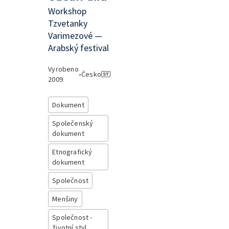
Workshop
Tzvetanky
Varimezové —
Arabský festival
Vyrobeno
•
Česko
2009
Dokument
Společenský
dokument
Etnografický
dokument
Společnost
Menšiny
Společnost -
životní styl