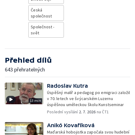
Česká
společnost
Společnost -
svět
Přehled dílů
643 přehratelných
Radoslav Kutra
Úspěšný malíř a pedagog po emigraci založil
v 70. letech ve švýcarském Luzernu
13 min
úspěšnou uměleckou školu Kunstseminar
Poslední vysílání
2. 7. 2026
na ČT1
Anikó Kovaříková
Maďarská hobojistka započala svou hudební