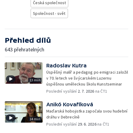
Česká společnost
Společnost - svět
Přehled dílů
643 přehratelných
Radoslav Kutra
Úspěšný malíř a pedagog po emigraci založil
v 70. letech ve švýcarském Luzernu
13 min
úspěšnou uměleckou školu Kunstseminar
Poslední vysílání
2. 7. 2026
na ČT1
Anikó Kovaříková
Maďarská hobojistka započala svou hudební
dráhu v Debrecíně
14 min
Poslední vysílání
29. 6. 2026
na ČT1