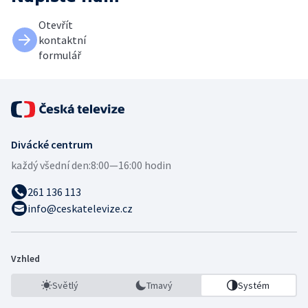
Otevřít
kontaktní
formulář
Divácké centrum
každý všední den:
8:00—16:00 hodin
261 136 113
info@ceskatelevize.cz
Vzhled
Světlý
Tmavý
Systém