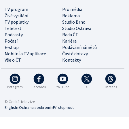
TV program
Pro média
Živé vysílání
Reklama
TV poplatky
Studio Brno
Teletext
Studio Ostrava
Podcasty
Rada ČT
Počasí
Kariéra
E-shop
Podávání námětů
Mobilní a TV aplikace
Časté dotazy
Vše o ČT
Kontakty
Instagram
Facebook
YouTube
X
Threads
© Česká televize
•
•
English
Ochrana soukromí
Přístupnost