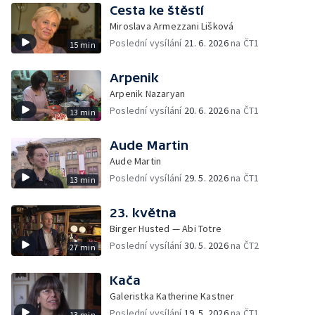
Cesta ke štěstí
Miroslava Armezzani Lišková
Poslední vysílání
21. 6. 2026
na ČT1
15 min
Arpenik
Arpenik Nazaryan
Poslední vysílání
20. 6. 2026
na ČT1
13 min
Aude Martin
Aude Martin
Poslední vysílání
29. 5. 2026
na ČT1
13 min
23. května
Birger Husted — Abi Totre
Poslední vysílání
30. 5. 2026
na ČT2
27 min
Kača
Galeristka Katherine Kastner
Poslední vysílání
19. 5. 2026
na ČT1
13 min