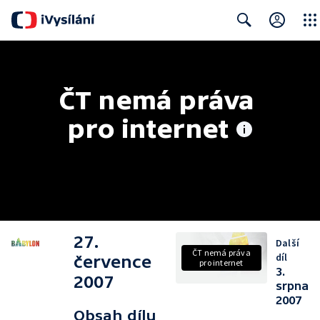
Close
Search
ČT nemá práva 
pro internet
27.
Další
ČT nemá práva
díl
července
pro internet
3.
2007
srpna
2007
Obsah dílu