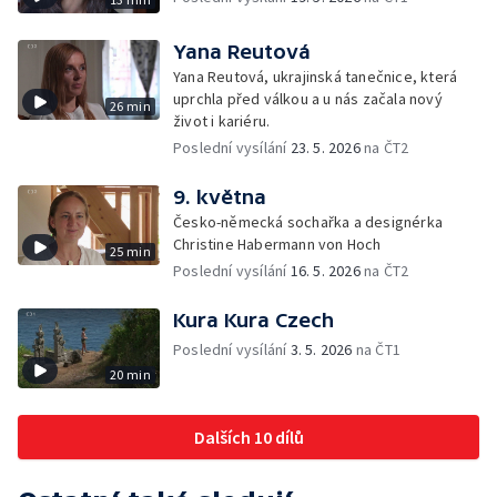
Yana Reutová
Yana Reutová, ukrajinská tanečnice, která
uprchla před válkou a u nás začala nový
26 min
život i kariéru.
Poslední vysílání
23. 5. 2026
na ČT2
9. května
Česko-německá sochařka a designérka
Christine Habermann von Hoch
25 min
Poslední vysílání
16. 5. 2026
na ČT2
Kura Kura Czech
Poslední vysílání
3. 5. 2026
na ČT1
20 min
Dalších 10 dílů