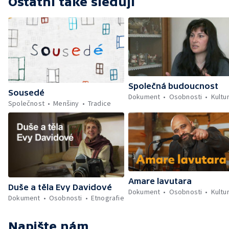
Ostatní také sledují
Společná budoucnost
Sousedé
Dokument
Osobnosti
Kultu
Společnost
Menšiny
Tradice
Amare lavutara
Duše a těla Evy Davidové
Dokument
Osobnosti
Kultu
Dokument
Osobnosti
Etnografie
Napište nám