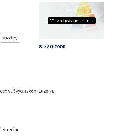
ČT nemá práva pro internet
Menšiny
8. září 2006
etech ve švýcarském Luzernu
Debrecíně