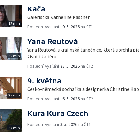
Kača
Galeristka Katherine Kastner
13 min
Poslední vysílání
19. 5. 2026
na ČT1
Yana Reutová
Yana Reutová, ukrajinská tanečnice, která uprchla pře
26 min
život i kariéru.
Poslední vysílání
23. 5. 2026
na ČT2
9. května
Česko-německá sochařka a designérka Christine H
25 min
Poslední vysílání
16. 5. 2026
na ČT2
Kura Kura Czech
Poslední vysílání
3. 5. 2026
na ČT1
20 min