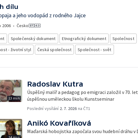
h dílu
opaja a jeho vodopád z rodného Jajce
o
2006
•
Česko
nt
Společenský dokument
Etnografický dokument
Společnost
st - životní styl
Česká společnost
Společnost - svět
Radoslav Kutra
Úspěšný malíř a pedagog po emigraci založil v 70. l
13 min
úspěšnou uměleckou školu Kunstseminar
Poslední vysílání
2. 7. 2026
na ČT1
Anikó Kovaříková
Maďarská hobojistka započala svou hudební dráhu v 
14 min