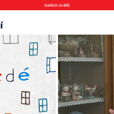
Dalších 10 dílů
í