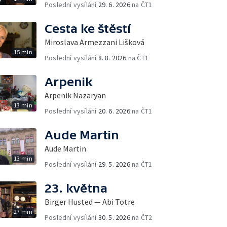
Poslední vysílání
29. 6. 2026
na ČT1
Cesta ke štěstí
Miroslava Armezzani Lišková
15 min
Poslední vysílání
8. 8. 2026
na ČT1
Arpenik
Arpenik Nazaryan
13 min
Poslední vysílání
20. 6. 2026
na ČT1
Aude Martin
Aude Martin
13 min
Poslední vysílání
29. 5. 2026
na ČT1
23. května
Birger Husted — Abi Totre
27 min
Poslední vysílání
30. 5. 2026
na ČT2