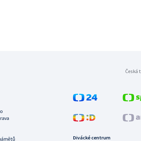
Česká t
no
trava
Divácké centrum
námětů