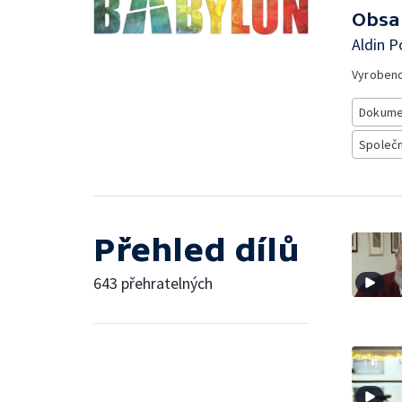
Obsa
Aldin P
Vyroben
Dokume
Společno
Přehled dílů
643 přehratelných