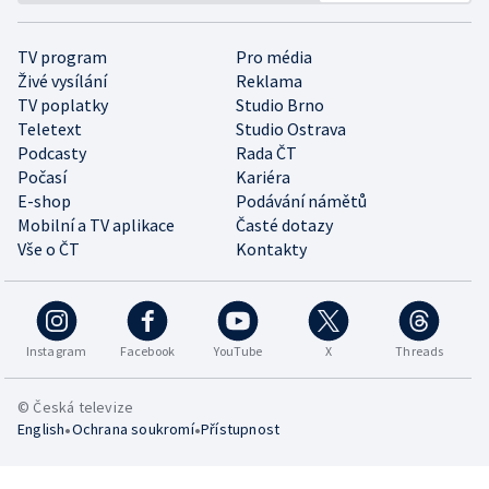
TV program
Pro média
Živé vysílání
Reklama
TV poplatky
Studio Brno
Teletext
Studio Ostrava
Podcasty
Rada ČT
Počasí
Kariéra
E-shop
Podávání námětů
Mobilní a TV aplikace
Časté dotazy
Vše o ČT
Kontakty
Instagram
Facebook
YouTube
X
Threads
© Česká televize
•
•
English
Ochrana soukromí
Přístupnost