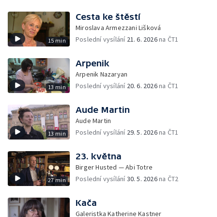
Cesta ke štěstí
Miroslava Armezzani Lišková
Poslední vysílání
21. 6. 2026
na ČT1
15 min
Arpenik
Arpenik Nazaryan
Poslední vysílání
20. 6. 2026
na ČT1
13 min
Aude Martin
Aude Martin
Poslední vysílání
29. 5. 2026
na ČT1
13 min
23. května
Birger Husted — Abi Totre
Poslední vysílání
30. 5. 2026
na ČT2
27 min
Kača
Galeristka Katherine Kastner