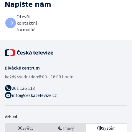
Napište nám
Otevřít
kontaktní
formulář
Divácké centrum
každý všední den:
8:00—16:00 hodin
261 136 113
info@ceskatelevize.cz
Vzhled
Světlý
Tmavý
Systém