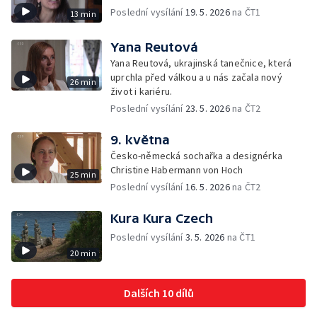
Poslední vysílání
19. 5. 2026
na ČT1
13 min
Yana Reutová
Yana Reutová, ukrajinská tanečnice, která
uprchla před válkou a u nás začala nový
26 min
život i kariéru.
Poslední vysílání
23. 5. 2026
na ČT2
9. května
Česko-německá sochařka a designérka
Christine Habermann von Hoch
25 min
Poslední vysílání
16. 5. 2026
na ČT2
Kura Kura Czech
Poslední vysílání
3. 5. 2026
na ČT1
20 min
Dalších 10 dílů