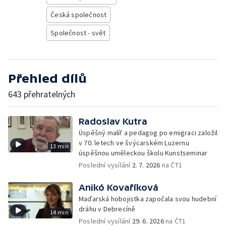
Česká společnost
Společnost - svět
Přehled dílů
643 přehratelných
Radoslav Kutra
Úspěšný malíř a pedagog po emigraci založil
v 70. letech ve švýcarském Luzernu
13 min
úspěšnou uměleckou školu Kunstseminar
Poslední vysílání
2. 7. 2026
na ČT1
Anikó Kovaříková
Maďarská hobojistka započala svou hudební
dráhu v Debrecíně
14 min
Poslední vysílání
29. 6. 2026
na ČT1