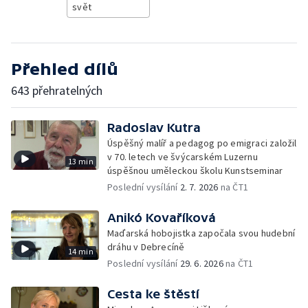
svět
Přehled dílů
643 přehratelných
Radoslav Kutra
Úspěšný malíř a pedagog po emigraci založil
v 70. letech ve švýcarském Luzernu
13 min
úspěšnou uměleckou školu Kunstseminar
Poslední vysílání
2. 7. 2026
na ČT1
Anikó Kovaříková
Maďarská hobojistka započala svou hudební
dráhu v Debrecíně
14 min
Poslední vysílání
29. 6. 2026
na ČT1
Cesta ke štěstí