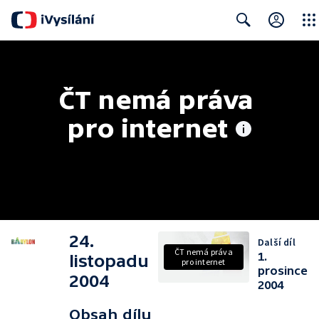
Close
Search
ČT nemá práva 
pro internet
24.
Další díl
ČT nemá práva
1.
listopadu
pro internet
prosince
2004
2004
Obsah dílu