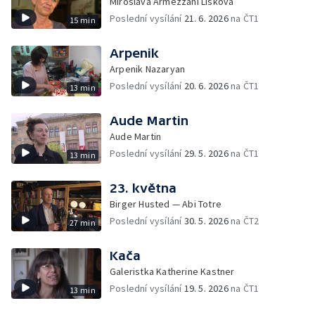
Miroslava Armezzani Lišková
Poslední vysílání
21. 6. 2026
na ČT1
15 min
Arpenik
Arpenik Nazaryan
Poslední vysílání
20. 6. 2026
na ČT1
13 min
Aude Martin
Aude Martin
Poslední vysílání
29. 5. 2026
na ČT1
13 min
23. května
Birger Husted — Abi Totre
Poslední vysílání
30. 5. 2026
na ČT2
27 min
Kača
Galeristka Katherine Kastner
Poslední vysílání
19. 5. 2026
na ČT1
13 min