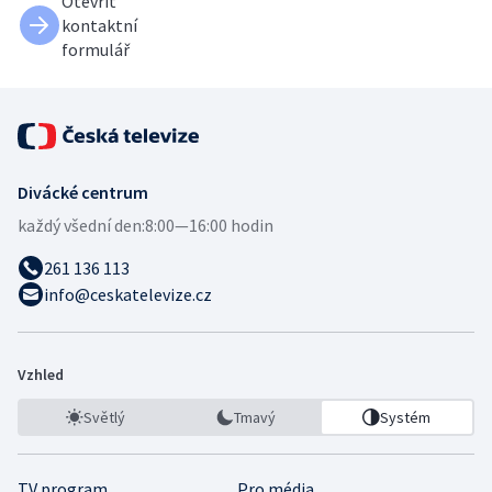
Otevřít
kontaktní
formulář
Divácké centrum
každý všední den:
8:00—16:00 hodin
261 136 113
info@ceskatelevize.cz
Vzhled
Světlý
Tmavý
Systém
TV program
Pro média