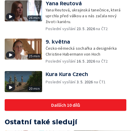
Yana Reutová
Yana Reutová, ukrajinská tanečnice, která
uprchla před válkou a u nás začala nový
26 min
život i kariéru.
Poslední vysílání
23. 5. 2026
na ČT2
9. května
Česko-německá sochařka a designérka
Christine Habermann von Hoch
25 min
Poslední vysílání
16. 5. 2026
na ČT2
Kura Kura Czech
Poslední vysílání
3. 5. 2026
na ČT1
20 min
Dalších 10 dílů
Ostatní také sledují