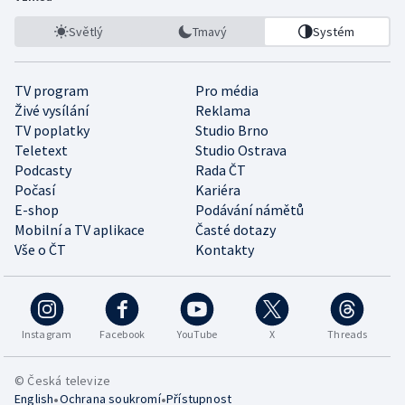
Světlý
Tmavý
Systém
TV program
Pro média
Živé vysílání
Reklama
TV poplatky
Studio Brno
Teletext
Studio Ostrava
Podcasty
Rada ČT
Počasí
Kariéra
E-shop
Podávání námětů
Mobilní a TV aplikace
Časté dotazy
Vše o ČT
Kontakty
Instagram
Facebook
YouTube
X
Threads
© Česká televize
•
•
English
Ochrana soukromí
Přístupnost