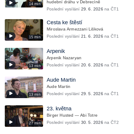
hudební dráhu v Debrecíně
14 min
Poslední vysílání
29. 6. 2026
na ČT1
Cesta ke štěstí
Miroslava Armezzani Lišková
Poslední vysílání
21. 6. 2026
na ČT1
15 min
Arpenik
Arpenik Nazaryan
Poslední vysílání
20. 6. 2026
na ČT1
13 min
Aude Martin
Aude Martin
Poslední vysílání
29. 5. 2026
na ČT1
13 min
23. května
Birger Husted — Abi Totre
Poslední vysílání
30. 5. 2026
na ČT2
27 min