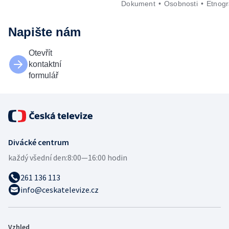
Dokument
Osobnosti
Etnogr
Napište nám
Otevřít
kontaktní
formulář
Divácké centrum
každý všední den:
8:00—16:00 hodin
261 136 113
info@ceskatelevize.cz
Vzhled