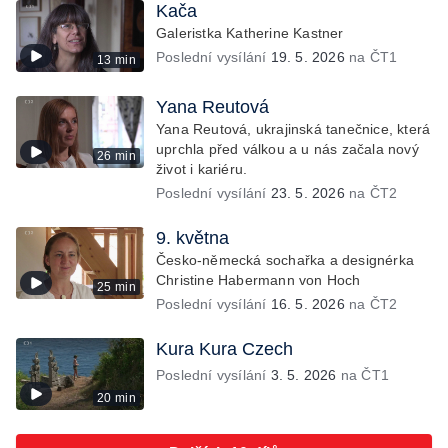
Kača
Galeristka Katherine Kastner
Poslední vysílání
19. 5. 2026
na ČT1
13 min
Yana Reutová
Yana Reutová, ukrajinská tanečnice, která
uprchla před válkou a u nás začala nový
26 min
život i kariéru.
Poslední vysílání
23. 5. 2026
na ČT2
9. května
Česko-německá sochařka a designérka
Christine Habermann von Hoch
25 min
Poslední vysílání
16. 5. 2026
na ČT2
Kura Kura Czech
Poslední vysílání
3. 5. 2026
na ČT1
20 min