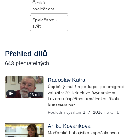
Česká
společnost
Společnost -
svět
Přehled dílů
643 přehratelných
Radoslav Kutra
Úspěšný malíř a pedagog po emigraci
založil v 70. letech ve švýcarském
13 min
Luzernu úspěšnou uměleckou školu
Kunstseminar
Poslední vysílání
2. 7. 2026
na ČT1
Anikó Kovaříková
Maďarská hobojistka započala svou