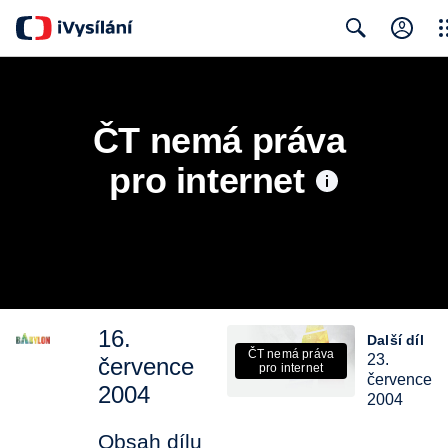
Clo
Search
ČT nemá práva 
pro internet
16.
Další díl
ČT nemá práva
23.
července
pro internet
července
2004
2004
Obsah dílu