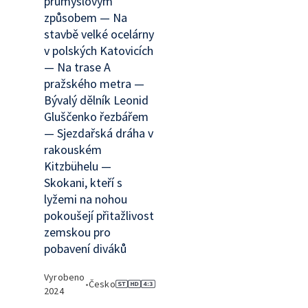
průmyslovým
způsobem — Na
stavbě velké ocelárny
v polských Katovicích
— Na trase A
pražského metra —
Bývalý dělník Leonid
Gluščenko řezbářem
— Sjezdařská dráha v
rakouském
Kitzbühelu —
Skokani, kteří s
lyžemi na nohou
pokoušejí přitažlivost
zemskou pro
pobavení diváků
Vyrobeno
•
Česko
2024