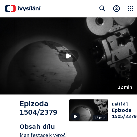
Close
Search
12 min
Epizoda
Další díl
Epizoda
1504/2379
1505/2379
12 min
Obsah dílu
Manifestace k výročí