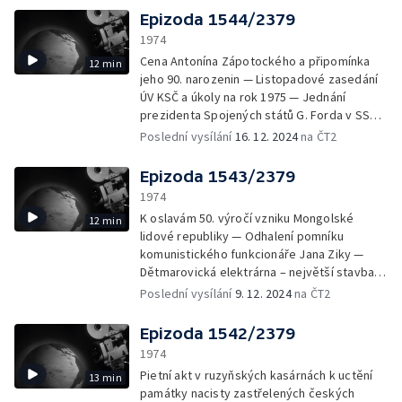
Vánoce s květinou v Náprstkově muzeu —
Epizoda 1544/2379
Výstava Svět hraček dneška — Na
1974
předvánočním trhu v hlavním městě NDR —
Cena Antonína Zápotockého a připomínka
12 min
Starou lidovou píseň Kdo chce být veselý
jeho 90. narozenin — Listopadové zasedání
zpívá a hraje umělecká skupina Chorea
ÚV KSČ a úkoly na rok 1975 — Jednání
Bohemica
prezidenta Spojených států G. Forda v SSSR
— Zlatou za neděli – cena fair play —
Poslední vysílání
16. 12. 2024
na ČT2
Skleněné obrazy Bohuslava Šimice —
Pražský vánoční trh — Nové silnice v
Epizoda 1543/2379
Krkonoších — Akrobacie na laně
1974
K oslavám 50. výročí vzniku Mongolské
12 min
lidové republiky — Odhalení pomníku
komunistického funkcionáře Jana Ziky —
Dětmarovická elektrárna – největší stavba
pětiletky v Severomoravském kraji — V
Poslední vysílání
9. 12. 2024
na ČT2
Šalgovíku u Prešova vyrůstá jeden z
největších drůbežářských podniků v
Epizoda 1542/2379
Československu — Gastroprag 74 –
1974
mezinárodní přehlídka kuchařského a
Pietní akt v ruzyňských kasárnách k uctění
13 min
cukrářského umění — Náš portrét: Július
památky nacisty zastřelených českých
Nemčík — Let nad Alpami v horkovzdušném