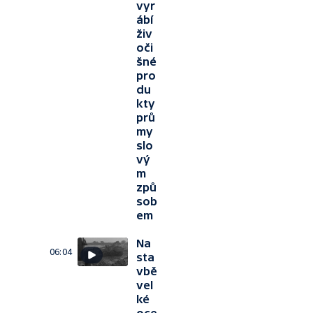
vyr
ábí
živ
oči
šné
pro
du
kty
prů
my
slo
vý
m
způ
sob
em
Na
06:04
sta
vbě
vel
ké