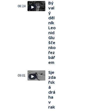
Bý
08:24
val
ý
děl
ník
Leo
nid
Glu
šče
nko
řez
bář
em
Sje
09:01
zda
řsk
á
drá
ha
v
rak