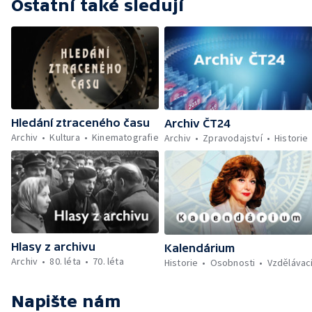
Ostatní také sledují
spolupráce v zemích RVHP — Povodeň na
Slovensku — Výstava Umění amerického
západu — Výstava spotřeního zboží z
Hongkongu — Sbírka autíček značky Fiat —
Jízda přátelství pražských svazarmovců
Hledání ztraceného času
Archiv ČT24
Archiv
Kultura
Kinematografie
Archiv
Zpravodajství
Historie
Hlasy z archivu
Kalendárium
Archiv
80. léta
70. léta
Historie
Osobnosti
Vzdělávac
Napište nám