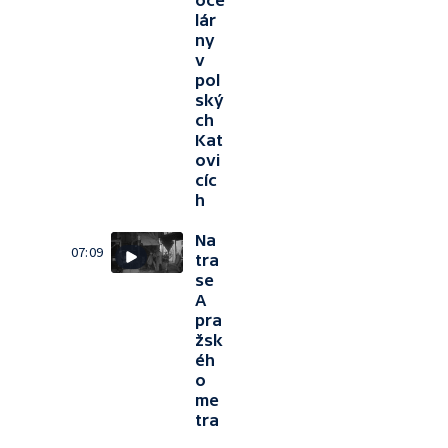
oce
lár
ny
v
pol
ský
ch
Kat
ovi
cíc
h
Na
07:09
tra
se
A
pra
žsk
éh
o
me
tra