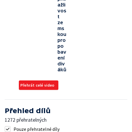
ažli
vos
t
ze
ms
kou
pro
po
bav
ení
div
áků
Přehrát celé video
Přehled dílů
1272 přehratelných
Pouze přehratelné díly