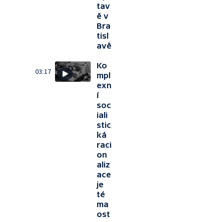
tav
ě v
Bra
tisl
avě
Ko
03:17
mpl
exn
í
soc
iali
stic
ká
raci
on
aliz
ace
je
té
ma
ost