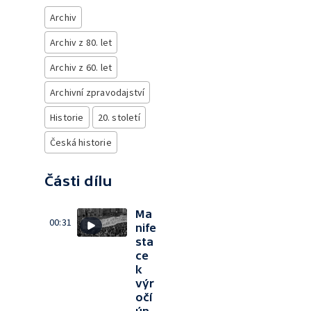
Archiv
Archiv z 80. let
Archiv z 60. let
Archivní zpravodajství
Historie
20. století
Česká historie
Části dílu
Ma
00:31
nife
sta
ce
k
výr
očí