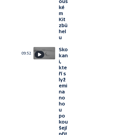
ous
ké
m
Kit
zbü
hel
u
Sko
09:52
kan
i,
kte
ří s
lyž
emi
na
no
ho
u
po
kou
šejí
přit