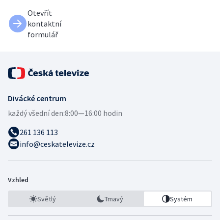
Otevřít
kontaktní
formulář
Divácké centrum
každý všední den:
8:00—16:00 hodin
261 136 113
info@ceskatelevize.cz
Vzhled
Světlý
Tmavý
Systém