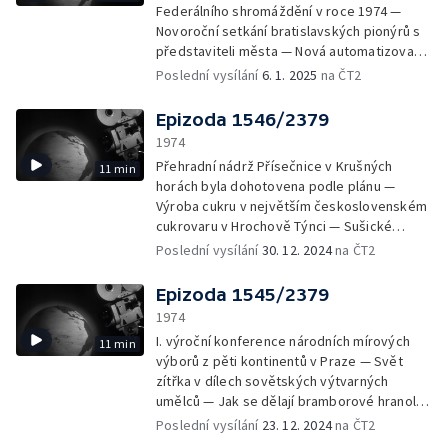
činnosti Ljubena Zareva — Světla rybářské
Federálního shromáždění v roce 1974 —
mistrem světa ve hře na foukací harmoniku
lodě, která pomáhají lovit drobnější
Novoroční setkání bratislavských pionýrů s
— V Rychnově na Benecku na úpatí Krkonoš
mořskou rybu sajru, nazývanou "noční
představiteli města — Nová automatizovaná
žije důchodce Matěj Pochop, poslední z
rybou"
farma ve slovenském Odoríně — Na
Poslední vysílání
6. 1. 2025
na ČT2
podkrkonošských tkalců — V
nákladních pneumatikách z pražského
Uměleckoprůmyslovém muzeu jsme si
Mitasu jezdí v mnoha socialistických i
prohlédli výstavu hraček, se kterými si hrály
Epizoda 1546/2379
kapitalistických zemích — Zrcadlo teleskopu
už naše prababičky — Holiday on Ice je
1974
pro novou sovětskou observatoř má v
největší společnost, která může milovníkům
Přehradní nádrž Přísečnice v Krušných
11 min
průměru 6 m a váží 42 tun — Pionýři pomáhají
takové podívané poskytnout bohatý
horách byla dohotovena podle plánu —
při archeologickém výzkumu v centru Prahy
program
Výroba cukru v největším československém
— Stará Praha ve fotografiích Jindřicha
cukrovaru v Hrochově Týnci — Sušické
Eckerta — Fotografia academica 74 —
zápalky se vyrábějí už 135 let — Grafická díla
Poslední vysílání
30. 12. 2024
na ČT2
Výstava "Velcí naivisté" v Amsterodamu —
a kresby národního umělce Karla
Dva opusy z hudebního festivalu Varšavský
Svolinského — Jedna z největších
podzim
Epizoda 1545/2379
soukromých sbírek kaktusů v Evropě je v
1974
Chebu — Mezinárodní jezdecký a skokanský
I. výroční konference národních mírových
11 min
turnaj v Západním Berlíně — Automobilová
výborů z pěti kontinentů v Praze — Svět
rallye Anglií a Skotskem
zítřka v dílech sovětských výtvarných
umělců — Jak se dělají bramborové hranolky
ve velkém — Střední škole společného
Poslední vysílání
23. 12. 2024
na ČT2
stravování v Praze 2 je 25 let — Výstava