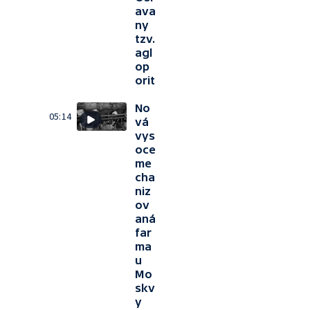
ava
ny
tzv.
agl
op
orit
No
05:14
vá
vys
oce
me
cha
niz
ov
aná
far
ma
u
Mo
skv
y