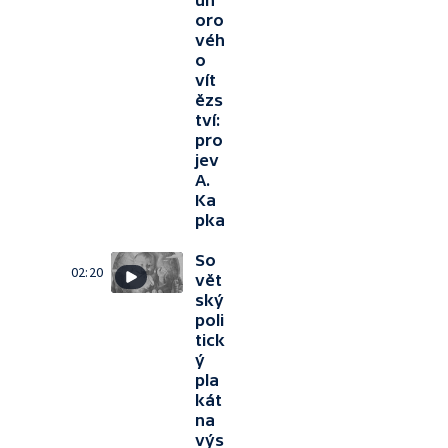
ún
oro
véh
o
vít
ězs
tví:
pro
jev
A.
Ka
pka
So
02:20
vět
ský
poli
tick
ý
pla
kát
na
výs