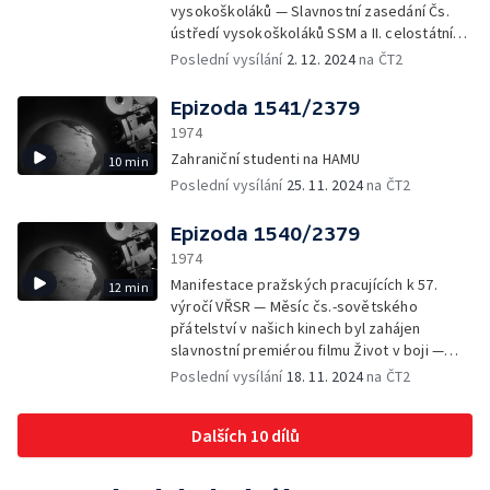
vysokoškoláků — Slavnostní zasedání Čs.
balónu — Nový pár himalájských pand v
ústředí vysokoškoláků SSM a II. celostátní
londýnské ZOO
konference SSM — 30. výročí smrti Jana
Poslední vysílání
2. 12. 2024
na ČT2
Švermy — Nová vodní elektrárna na řece
Sulak — Porcelán z Dalovic do Afriky —
Epizoda 1541/2379
Výstava Umělecké poklady Tunisu — Listy
1974
důvěrné Leoše Janáčka na scéně
Zahraniční studenti na HAMU
10 min
Slovenského národního divadla — Z díla
Poslední vysílání
25. 11. 2024
na ČT2
Maxe Švabinského
Epizoda 1540/2379
1974
Manifestace pražských pracujících k 57.
12 min
výročí VŘSR — Měsíc čs.-sovětského
přátelství v našich kinech byl zahájen
slavnostní premiérou filmu Život v boji —
Přísaha nových vojáků na Staroměstském
Poslední vysílání
18. 11. 2024
na ČT2
náměstí — Hrdina Sov. svazu letec-
kosmonaut generálmajor letectva navštívil
Dalších 10 dílů
Radiokomunikační středisko čs.-sovětského
přátelství — II. výstava obráběcích strojů v
Nitře poukázala na možnosti rozšíření