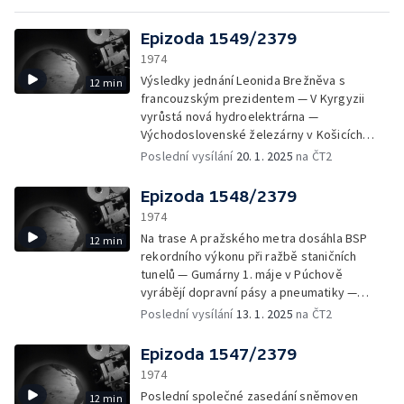
Epizoda 1549/2379
1974
Výsledky jednání Leonida Brežněva s
12 min
francouzským prezidentem — V Kyrgyzii
vyrůstá nová hydroelektrárna —
Východoslovenské železárny v Košicích
čekají náročné úkoly — V závodě
Poslední vysílání
20. 1. 2025
na ČT2
Severočeských papíren ve Štětí se budují
další rozsáhlé úseky výroby — Zkušební
Epizoda 1548/2379
provoz v nové rafinerii n. p. Kaučuk Kralupy
1974
— Na Matematicko-fyzikální fakultě UK
Na trase A pražského metra dosáhla BSP
12 min
uspořádali Den otevřených dveří pro
rekordního výkonu při ražbě staničních
zájemce o studium — Leonardo da Vinci byl
tunelů — Gumárny 1. máje v Púchově
nejen malíř, sochař, architekt, ale i vynikající
vyrábějí dopravní pásy a pneumatiky —
učenec své doby a vynálezce —
Autopal n. p. Nový Jičín je monopolním
Poslední vysílání
13. 1. 2025
na ČT2
Astronomická laboratoř ČSAV v Ondřejově je
výrobcem osvětlovací a chladicí techniky —
vybavena přístrojovou technikou špičkové
Počátkem ledna se lidé v Mostě a jiných
úrovně — Školní film má u nás více než
Epizoda 1547/2379
městech na severu Čech nebrodili sněhem,
čtyřicetiletou tradici — Povolání kovorytce
1974
ale vodou — Sovětská umělecká fotografie
neříká nic o zálibě a neobyčejně prospěšné
Poslední společné zasedání sněmoven
12 min
na pražské výstavě — Profesor tělocviku