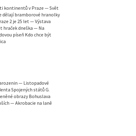
ti kontinentů v Praze — Svět
se dělají bramborové hranolky
aze 2 je 25 let — Výstava
ět hraček dneška — Na
dovou píseň Kdo chce být
ica
arozenin — Listopadové
denta Spojených států G.
kleněné obrazy Bohuslava
oších — Akrobacie na laně