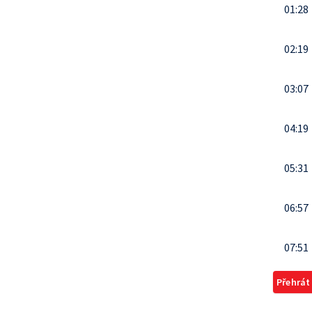
01:28
02:19
03:07
04:19
05:31
06:57
07:51
Přehrát