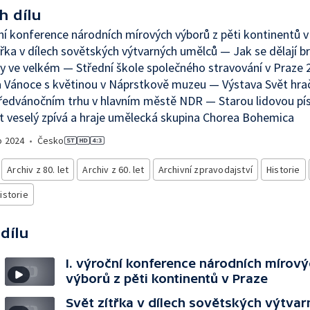
h dílu
ční konference národních mírových výborů z pěti kontinentů 
třka v dílech sovětských výtvarných umělců — Jak se dělají 
y ve velkém — Střední škole společného stravování v Praze 2
 Vánoce s květinou v Náprstkově muzeu — Výstava Svět hra
ředvánočním trhu v hlavním městě NDR — Starou lidovou pí
t veselý zpívá a hraje umělecká skupina Chorea Bohemica
o
2024
•
Česko
Archiv z 80. let
Archiv z 60. let
Archivní zpravodajství
Historie
istorie
 dílu
I. výroční konference národních mírov
výborů z pěti kontinentů v Praze
Svět zítřka v dílech sovětských výtva