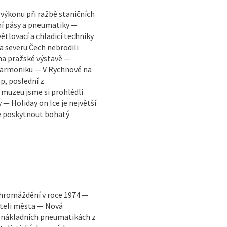
výkonu při ražbě staničních
ní pásy a pneumatiky —
tlovací a chladicí techniky
a severu Čech nebrodili
na pražské výstavě —
 harmoniku — V Rychnově na
p, poslední z
uzeu jsme si prohlédli
 — Holiday on Ice je největší
é poskytnout bohatý
hromáždění v roce 1974 —
iteli města — Nová
 nákladních pneumatikách z