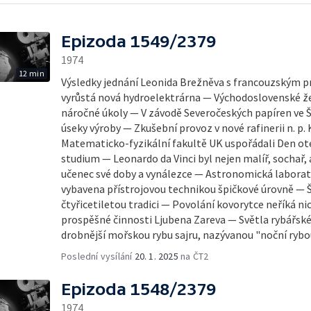
Epizoda 1549/2379
1974
12 min
Výsledky jednání Leonida Brežněva s francouzským p
vyrůstá nová hydroelektrárna — Východoslovenské žel
náročné úkoly — V závodě Severočeských papíren ve Št
úseky výroby — Zkušební provoz v nové rafinerii n. p
Matematicko-fyzikální fakultě UK uspořádali Den ot
studium — Leonardo da Vinci byl nejen malíř, sochař, ar
učenec své doby a vynálezce — Astronomická laborat
vybavena přístrojovou technikou špičkové úrovně — Š
čtyřicetiletou tradici — Povolání kovorytce neříká ni
prospěšné činnosti Ljubena Zareva — Světla rybářské
drobnější mořskou rybu sajru, nazývanou "noční rybo
Poslední vysílání
20. 1. 2025
na ČT2
Epizoda 1548/2379
1974