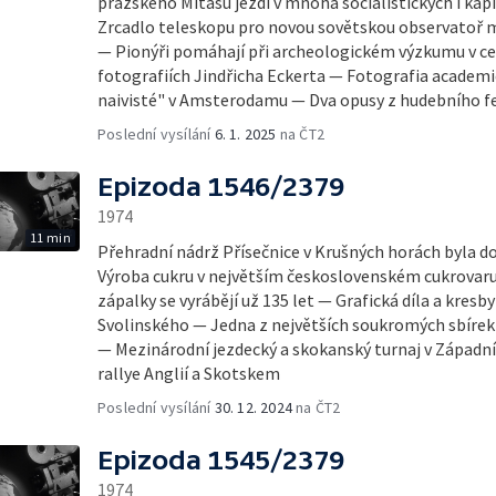
pražského Mitasu jezdí v mnoha socialistických i kap
Zrcadlo teleskopu pro novou sovětskou observatoř m
— Pionýři pomáhají při archeologickém výzkumu v ce
fotografiích Jindřicha Eckerta — Fotografia academi
naivisté" v Amsterodamu — Dva opusy z hudebního f
Poslední vysílání
6. 1. 2025
na ČT2
Epizoda 1546/2379
1974
11 min
Přehradní nádrž Přísečnice v Krušných horách byla 
Výroba cukru v největším československém cukrovaru
zápalky se vyrábějí už 135 let — Grafická díla a kres
Svolinského — Jedna z největších soukromých sbírek 
— Mezinárodní jezdecký a skokanský turnaj v Západ
rallye Anglií a Skotskem
Poslední vysílání
30. 12. 2024
na ČT2
Epizoda 1545/2379
1974