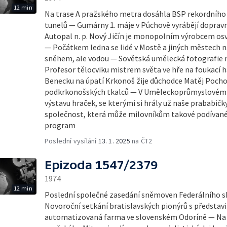
12 min
Na trase A pražského metra dosáhla BSP rekordního 
tunelů — Gumárny 1. máje v Púchově vyrábějí doprav
Autopal n. p. Nový Jičín je monopolním výrobcem osvě
— Počátkem ledna se lidé v Mostě a jiných městech n
sněhem, ale vodou — Sovětská umělecká fotografie 
Profesor tělocviku mistrem světa ve hře na foukací
Benecku na úpatí Krkonoš žije důchodce Matěj Pocho
podkrkonošských tkalců — V Uměleckoprůmyslovém m
výstavu hraček, se kterými si hrály už naše prababičky
společnost, která může milovníkům takové podívan
program
Poslední vysílání
13. 1. 2025
na ČT2
Epizoda 1547/2379
1974
12 min
Poslední společné zasedání sněmoven Federálního s
Novoroční setkání bratislavských pionýrů s představ
automatizovaná farma ve slovenském Odoríně — Na