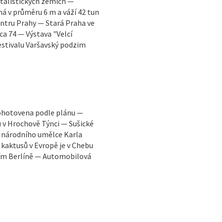
italistických zemích —
á v průměru 6 m a váží 42 tun
ntru Prahy — Stará Praha ve
ca 74 — Výstava "Velcí
estivalu Varšavský podzim
dohotovena podle plánu —
 v Hrochově Týnci — Sušické
by národního umělce Karla
kaktusů v Evropě je v Chebu
ním Berlíně — Automobilová