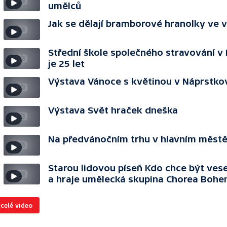
umělců
Jak se dělají bramborové hranolky ve 
Střední škole společného stravování v 
je 25 let
Výstava Vánoce s květinou v Náprstk
Výstava Svět hraček dneška
Na předvánočním trhu v hlavním měst
Starou lidovou píseň Kdo chce být vese
a hraje umělecká skupina Chorea Bohe
 celé video