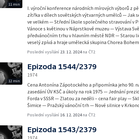
11 min
I. výroční konference národních mírových výborů z pě
zítřka v dílech sovětských výtvarných umělců — Jak 
ve velkém — Střední škole společného stravování v Pr
Vánoce s květinou v Náprstkově muzeu — Výstava Sv
předvánočním trhu v hlavním městě NDR — Starou li
veselý zpívá a hraje umělecká skupina Chorea Bohem
Poslední vysílání
23. 12. 2024
na ČT2
Epizoda 1544/2379
1974
12 min
Cena Antonína Zápotockého a připomínka jeho 90. n
zasedání ÚV KSČ a úkoly na rok 1975 — Jednání prezi
Forda v SSSR — Zlatou za neděli – cena fair play — S
Šimice — Pražský vánoční trh — Nové silnice v Krkon
Poslední vysílání
16. 12. 2024
na ČT2
Epizoda 1543/2379
1974