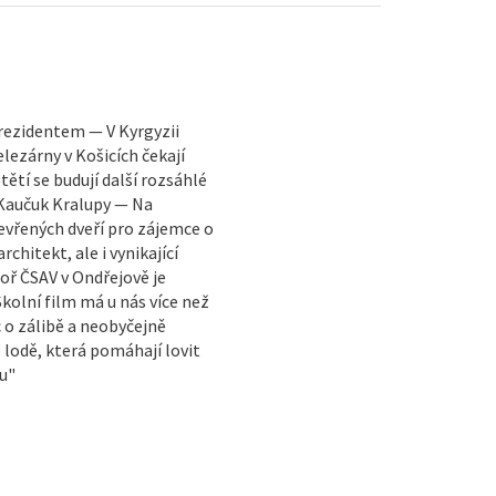
rezidentem — V Kyrgyzii
ezárny v Košicích čekají
ětí se budují další rozsáhlé
. Kaučuk Kralupy — Na
evřených dveří pro zájemce o
chitekt, ale i vynikající
oř ČSAV v Ondřejově je
kolní film má u nás více než
c o zálibě a neobyčejně
 lodě, která pomáhají lovit
u"