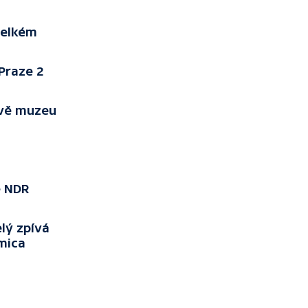
velkém
Praze 2
ově muzeu
ě NDR
lý zpívá
mica