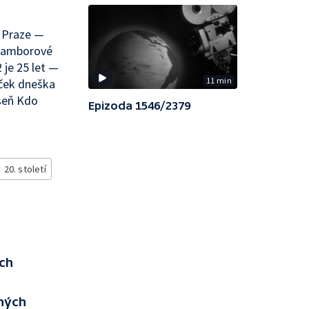
v Praze —
bramborové
 je 25 let —
11 min
ček dneška
seň Kdo
Epizoda 1546/2379
20. století
ých
rných