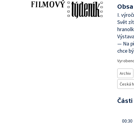
Obsa
I. výro
Svět zí
hranolk
Výstava
— Na p
chce bý
Vyroben
Archiv
Česká h
Části
00:30