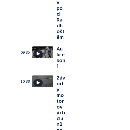
v
po
d
Ra
dh
ošt
ěm
Au
09:35
kce
kon
í
Záv
10:39
od
y
mo
tor
ov
ých
člu
nů