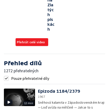
na
Zla
týc
h
pís
kác
h
Přehrát celé video
Přehled dílů
1272 přehratelných
Pouze přehratelné díly
Epizoda 1184/2379
1967
Sněhová kalamita v Západoslovenském kraji
12 min
— Loď uvízla na mělčině — Jak je to s