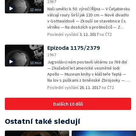
1967
200milióntý Američan
Naši umělci k 50. výročí Října — V Čeljabinsku
12 min
válcují roury širší jak 120 cm — Nové divadlo
v Gottwaldově — Zkouší se stavebnice čs.
vírníku — Na dostizích u protinožců — Z
koňského trhu v Holandsku — Zima ve Vyšné
Poslední vysílání
3. 12. 2017
na ČT2
Boci — Náš fejeton: Český rudoarmějec
vypráví o své životní anabázi
Epizoda 1175/2379
1967
Jugoslávci nám postavili sklárnu za 788 dní
13 min
— Zkušební let americké vesmírné lodi
Apollo — Muzeum knihy v klášteře Teplá —
Na lov s puškami z brněnské Zbrojovky — Na
kamzíky se sítěmi — Jak se líhnou lososi —
Poslední vysílání
26. 11. 2017
na ČT2
Dům kultury těla na Klárově — V Tallině
uspořádali mezinárodní soutěž v tanci — Náš
Dalších 10 dílů
fejeton: 65 let herečky Olgy Scheinpflugové
Ostatní také sledují