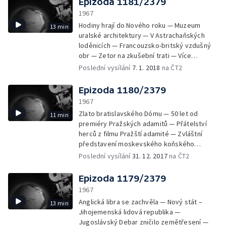
Epizoda 1181/2379
stroji — Z „Queen Mary“ bude plovoucí hotel
1967
— Z tréninku na Mistrovství světa v lovu pod
Hodiny hrají do Nového roku — Muzeum
13 min
vodou — Náboženský spirituál zpívají The
uralské architektury — V Astrachaňských
Patterson Singers
loděnicích — Francouzsko-britský vzdušný
obr — Zetor na zkušební trati — Více
výrobků z plastických hmot — Sklad z umělé
Poslední vysílání
7. 1. 2018
na ČT2
hmoty — Jablka v Magnezitovcích ještě
čekají a pečenky z Levic jsou už na cestě do
Epizoda 1180/2379
Paříže — 2800 balíčků brynzy za hodinu —
1967
Muž s dívčím srdcem zemřel — Nobelovy
Zlato bratislavského Dómu — 50 let od
11 min
ceny 1967 — Náš fejeton: Pracovní den
premiéry Pražských adamitů — Přátelství
Václava Neckáře
herců z filmu Pražští adamité — Zvláštní
představení moskevského koňského
cirkusu — Londýnská zoo — Plivníci — Státní
Poslední vysílání
31. 12. 2017
na ČT2
statek Praha — Gratulace Jaroslavu Vojtovi
Epizoda 1179/2379
1967
Anglická libra se zachvěla — Nový stát –
13 min
Jihojemenská lidová republika —
Jugoslávský Debar zničilo zemětřesení —