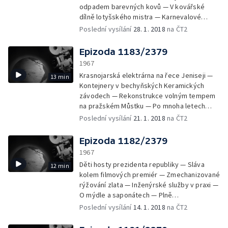
odpadem barevných kovů — V kovářské
dílně lotyšského mistra — Karnevalové
novinky polské módy — E. Filla a jeho
Poslední vysílání
28. 1. 2018
na ČT2
kubistické zátiší — Lovci v maďarských
Bukových horách — Rallye Monte Carlo v
Epizoda 1183/2379
motolské časové kontrole
1967
Krasnojarská elektrárna na řece Jeniseji —
13 min
Kontejnery v bechyňských Keramických
závodech — Rekonstrukce volným tempem
na pražském Můstku — Po mnoha letech
znovu otevřeli muzeum v Mostě — Člověk ve
Poslední vysílání
21. 1. 2018
na ČT2
fotografii na varšavské výstavě — Výstava
fotografií v Mexiku — Arcibiskupské kočáry v
Epizoda 1182/2379
Náměšti u Olomouce — Výstava cínových
1967
vojáčků v Brně — Hlavní město Mexika žije
Děti hosty prezidenta republiky — Sláva
12 min
přípravami na Olympiádu — Olympijský oheň
kolem filmových premiér — Zmechanizované
pro Grenoble — Lyžařské Turné čtyř můstků
rýžování zlata — Inženýrské služby v praxi —
v Obersdorfu
O mýdle a saponátech — Plně
mechanizované zubolékařské křeslo v
Poslední vysílání
14. 1. 2018
na ČT2
Piešťanech — Postel pro těžké pacienty v
Budapešti — Peter Gojda kreslí na psacím