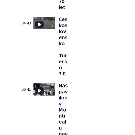
70
let
Čes
04:43
kos
lov
ens
ko
–
Tur
eck
o
3:0
Náš
06:41
pav
ilon
v
Mo
ntr
eal
u
nav