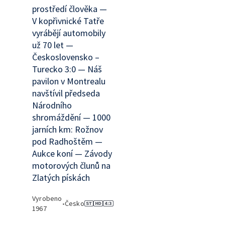
prostředí člověka —
V kopřivnické Tatře
vyrábějí automobily
už 70 let —
Československo –
Turecko 3:0 — Náš
pavilon v Montrealu
navštívil předseda
Národního
shromáždění — 1000
jarních km: Rožnov
pod Radhoštěm —
Aukce koní — Závody
motorových člunů na
Zlatých pískách
Vyrobeno
•
Česko
1967