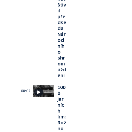
štív
il
pře
dse
da
Nár
od
níh
o
shr
om
ážd
ění
100
08:02
0
jar
níc
h
km:
Rož
no