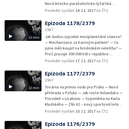
Nová letecko-parašutisticko-lyžařská
sportovní disciplína — Hon za valuty — Co se
Poslední vysílání
24. 12. 2017
na ČT2
slámou — Medvídci, kočičky, pejsci a králíčci
z Hamira — Mechanické hračky z Pohorelské
Epizoda 1178/2379
Maše — Nový druh šumivého vína Panónia —
1967
Hlas zvonů táhne nad závějí, kdes v dáli tiše
Jak budou vypadat meziplanetární stanice?
11 min
zaniká… — „Cink - cink“ zpívá Helena
— Mechanizace za barovým pultem? — Co
Vondráčková
jsme měli koupit na brněnském veletrhu? —
Proč pracuje 300 000 lidí v republice
zbytečně? — Musí se zedník umět ohánět
Poslední vysílání
17. 12. 2017
na ČT2
lžící? — Plakal by Jan Ámos Komenský
radostí? — Kde pracovala nejslavnější žena
Epizoda 1177/2379
světové vědy? — Kdo fotografoval 533
1967
metrů nad Měsícem? — Jaká byla hlavní
Továrna na pitnou vodu pro Prahu — Nová
12 min
senzace frankfurtského autosalónu? — Kdo
přehrada v Polsku — Jak roste Holandsko —
je na světě nejrychlejší?
Povodeň v Lisabonu — Vzpomínka na Karla
Kludského — Zlín 42 – nový sportovní letoun
— Pronikání do vesmíru v dětských kresbách
Poslední vysílání
10. 12. 2017
na ČT2
— Módní novinky pro ženy z Rakouska,
Francie, Anglie, Československa a Polska —
Epizoda 1176/2379
Lidový řezbář z Prachatic — Narodil se