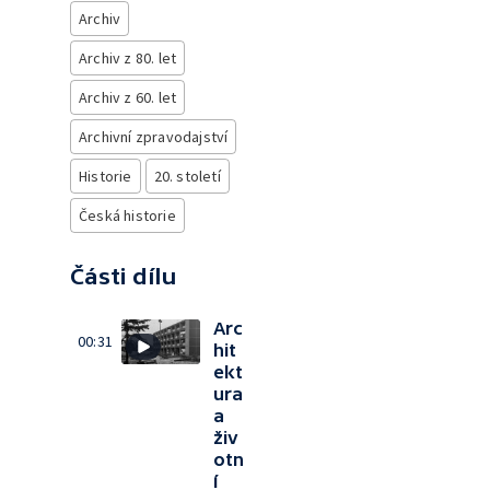
Archiv
Archiv z 80. let
Archiv z 60. let
Archivní zpravodajství
Historie
20. století
Česká historie
Části dílu
Arc
00:31
hit
ekt
ura
a
živ
otn
í