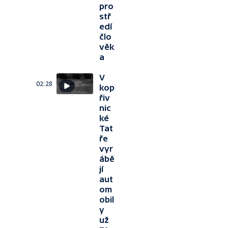
pro
stř
edí
člo
věk
a
V
02:28
kop
řiv
nic
ké
Tat
ře
vyr
ábě
jí
aut
om
obil
y
už