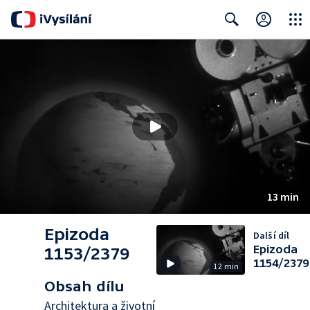
Close
Search
13 min
Epizoda
Další díl
Epizoda
1153/2379
1154/2379
12 min
Obsah dílu
Architektura a životní