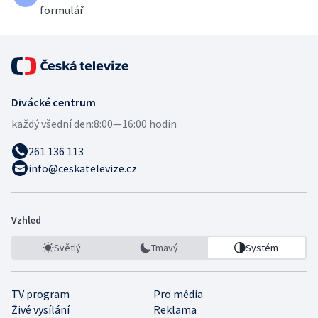
formulář
Divácké centrum
každý všední den:
8:00—16:00 hodin
261 136 113
info@ceskatelevize.cz
Vzhled
Světlý
Tmavý
Systém
TV program
Pro média
Živé vysílání
Reklama