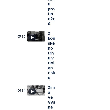
u
pro
tin
ožc
ů
Z
05:36
koň
ské
ho
trh
u v
Hol
an
dsk
u
Zim
06:34
a
ve
Vyš
né