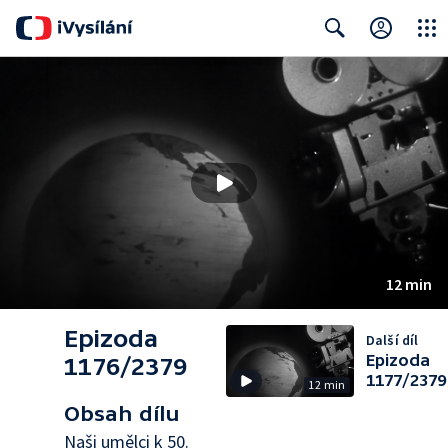
Close
Search
12 min
Epizoda
Další díl
Epizoda
1176/2379
1177/2379
12 min
Obsah dílu
Naši umělci k 50.