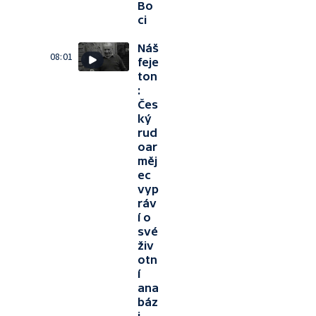
Bo
ci
Náš
08:01
feje
ton
:
Čes
ký
rud
oar
měj
ec
vyp
ráv
í o
své
živ
otn
í
ana
báz