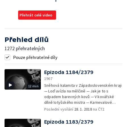
i
Přehrát celé video
Přehled dílů
1272 přehratelných
Pouze přehratelné díly
Epizoda 1184/2379
1967
Sněhová kalamita v Západoslovenském kraji
12 min
— Loď uvízla na mělčině — Jak je to s
odpadem barevných kovů — V kovářské
dílně lotyšského mistra — Karnevalové
novinky polské módy — E. Filla a jeho
Poslední vysílání
28. 1. 2018
na ČT2
kubistické zátiší — Lovci v maďarských
Bukových horách — Rallye Monte Carlo v
Epizoda 1183/2379
motolské časové kontrole