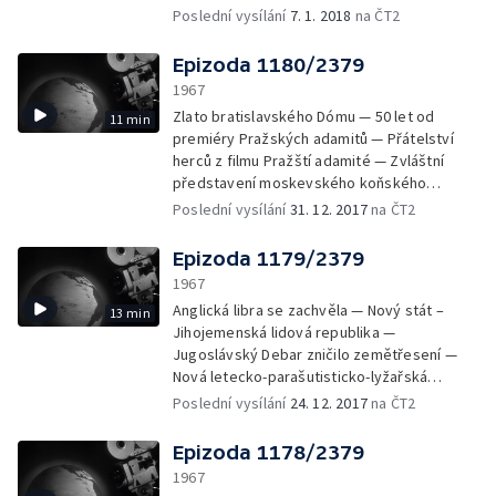
výrobků z plastických hmot — Sklad z umělé
Poslední vysílání
7. 1. 2018
na ČT2
hmoty — Jablka v Magnezitovcích ještě
čekají a pečenky z Levic jsou už na cestě do
Epizoda 1180/2379
Paříže — 2800 balíčků brynzy za hodinu —
1967
Muž s dívčím srdcem zemřel — Nobelovy
Zlato bratislavského Dómu — 50 let od
11 min
ceny 1967 — Náš fejeton: Pracovní den
premiéry Pražských adamitů — Přátelství
Václava Neckáře
herců z filmu Pražští adamité — Zvláštní
představení moskevského koňského
cirkusu — Londýnská zoo — Plivníci — Státní
Poslední vysílání
31. 12. 2017
na ČT2
statek Praha — Gratulace Jaroslavu Vojtovi
Epizoda 1179/2379
1967
Anglická libra se zachvěla — Nový stát –
13 min
Jihojemenská lidová republika —
Jugoslávský Debar zničilo zemětřesení —
Nová letecko-parašutisticko-lyžařská
sportovní disciplína — Hon za valuty — Co se
Poslední vysílání
24. 12. 2017
na ČT2
slámou — Medvídci, kočičky, pejsci a králíčci
z Hamira — Mechanické hračky z Pohorelské
Epizoda 1178/2379
Maše — Nový druh šumivého vína Panónia —
1967
Hlas zvonů táhne nad závějí, kdes v dáli tiše