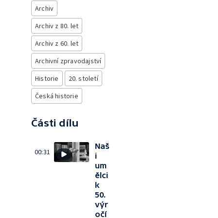
Archiv
Archiv z 80. let
Archiv z 60. let
Archivní zpravodajství
Historie
20. století
Česká historie
Části dílu
Naš
00:31
i
um
ělci
k
50.
výr
očí