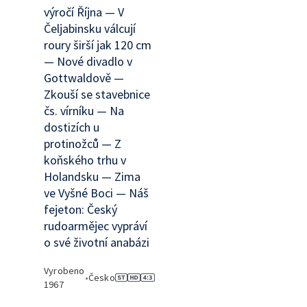
výročí Října — V
Čeljabinsku válcují
roury širší jak 120 cm
— Nové divadlo v
Gottwaldově —
Zkouší se stavebnice
čs. vírníku — Na
dostizích u
protinožců — Z
koňského trhu v
Holandsku — Zima
ve Vyšné Boci — Náš
fejeton: Český
rudoarmějec vypráví
o své životní anabázi
Vyrobeno
•
Česko
1967