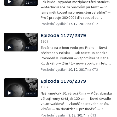
Jak budou vypadat meziplanetární stanice?
11 min
zaniká… — „Cink - cink“ zpívá Helena
— Mechanizace za barovým pultem? — Co
Vondráčková
jsme měli koupit na brněnském veletrhu? —
Proč pracuje 300 000 lidí v republice
zbytečně? — Musí se zedník umět ohánět
Poslední vysílání
17. 12. 2017
na ČT2
lžící? — Plakal by Jan Ámos Komenský
radostí? — Kde pracovala nejslavnější žena
Epizoda 1177/2379
světové vědy? — Kdo fotografoval 533
1967
metrů nad Měsícem? — Jaká byla hlavní
Továrna na pitnou vodu pro Prahu — Nová
12 min
senzace frankfurtského autosalónu? — Kdo
přehrada v Polsku — Jak roste Holandsko —
je na světě nejrychlejší?
Povodeň v Lisabonu — Vzpomínka na Karla
Kludského — Zlín 42 – nový sportovní letoun
— Pronikání do vesmíru v dětských kresbách
Poslední vysílání
10. 12. 2017
na ČT2
— Módní novinky pro ženy z Rakouska,
Francie, Anglie, Československa a Polska —
Epizoda 1176/2379
Lidový řezbář z Prachatic — Narodil se
1967
200milióntý Američan
Naši umělci k 50. výročí Října — V Čeljabinsku
12 min
válcují roury širší jak 120 cm — Nové divadlo
v Gottwaldově — Zkouší se stavebnice čs.
vírníku — Na dostizích u protinožců — Z
koňského trhu v Holandsku — Zima ve Vyšné
Poslední vysílání
3. 12. 2017
na ČT2