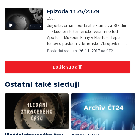
Boci — Náš fejeton: Český rudoarmějec
vypráví o své životní anabázi
Epizoda 1175/2379
1967
Jugoslávci nám postavili sklárnu za 788 dní
13 min
— Zkušební let americké vesmírné lodi
Apollo — Muzeum knihy v klášteře Teplá —
Na lov s puškami z brněnské Zbrojovky — Na
kamzíky se sítěmi — Jak se líhnou lososi —
Poslední vysílání
26. 11. 2017
na ČT2
Dům kultury těla na Klárově — V Tallině
uspořádali mezinárodní soutěž v tanci — Náš
Dalších 10 dílů
fejeton: 65 let herečky Olgy Scheinpflugové
Ostatní také sledují