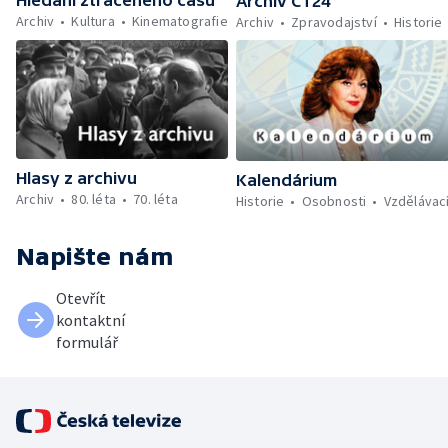
Hledání ztraceného času
Archiv ČT24
Archiv
Kultura
Kinematografie
Archiv
Zpravodajství
Historie
Hlasy z archivu
Kalendárium
Archiv
80. léta
70. léta
Historie
Osobnosti
Vzdělávac
Napište nám
Otevřít
kontaktní
formulář