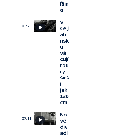
Říjn
a
V
01:28
Čelj
abi
nsk
u
vál
cují
rou
ry
širš
í
jak
120
cm
No
02:11
vé
div
adl