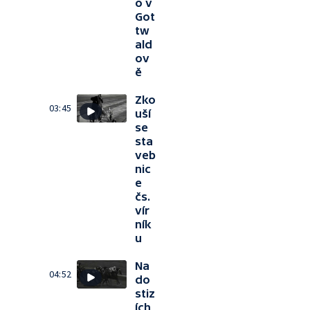
o v
Got
tw
ald
ov
ě
Zko
03:45
uší
se
sta
veb
nic
e
čs.
vír
ník
u
Na
04:52
do
stiz
ích