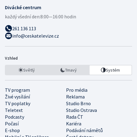
Divácké centrum
každý všední den:
8:00—16:00 hodin
261 136 113
info@ceskatelevize.cz
Vzhled
Světlý
Tmavý
Systém
TV program
Pro média
Živé vysílání
Reklama
TV poplatky
Studio Brno
Teletext
Studio Ostrava
Podcasty
Rada ČT
Počasí
Kariéra
E-shop
Podávání námětů
Mobilní a TV aplikace
Časté dotazy