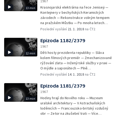
1967
Krasnojarská elektrárna na řece Jeniseji —
13 min
Kontejnery v bechyňských Keramických
závodech — Rekonstrukce volným tempem
na pražském Můstku — Po mnoha letech
znovu otevřeli muzeum v Mostě — Člověk ve
Poslední vysílání
21. 1. 2018
na ČT2
fotografii na varšavské výstavě — Výstava
fotografií v Mexiku — Arcibiskupské kočáry v
Epizoda 1182/2379
Náměšti u Olomouce — Výstava cínových
1967
vojáčků v Brně — Hlavní město Mexika žije
Děti hosty prezidenta republiky — Sláva
12 min
přípravami na Olympiádu — Olympijský oheň
kolem filmových premiér — Zmechanizované
pro Grenoble — Lyžařské Turné čtyř můstků
rýžování zlata — Inženýrské služby v praxi —
v Obersdorfu
O mýdle a saponátech — Plně
mechanizované zubolékařské křeslo v
Poslední vysílání
14. 1. 2018
na ČT2
Piešťanech — Postel pro těžké pacienty v
Budapešti — Peter Gojda kreslí na psacím
Epizoda 1181/2379
stroji — Z „Queen Mary“ bude plovoucí hotel
1967
— Z tréninku na Mistrovství světa v lovu pod
Hodiny hrají do Nového roku — Muzeum
13 min
vodou — Náboženský spirituál zpívají The
uralské architektury — V Astrachaňských
Patterson Singers
loděnicích — Francouzsko-britský vzdušný
obr — Zetor na zkušební trati — Více