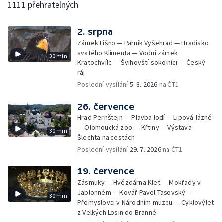
1111 přehratelných
2. srpna
Zámek Líšno — Parník Vyšehrad — Hradisko
svatého Klimenta — Vodní zámek
30 min
Kratochvíle — Švihovští sokolníci — Český
ráj
Poslední vysílání
5. 8. 2026
na ČT1
26. července
Hrad Pernštejn — Plavba lodí — Lipová-lázně
— Olomoucká zoo — Křtiny — Výstava
30 min
Šlechta na cestách
Poslední vysílání
29. 7. 2026
na ČT1
19. července
Zásmuky — Hvězdárna Kleť — Mokřady v
Jablonném — Kovář Pavel Tasovský —
30 min
Přemyslovci v Národním muzeu — Cyklovýlet
z Velkých Losin do Branné