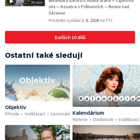
Blatenská úzkorozchodná dráha — Čiperova
30 min
vila — Kosatce v Průhonicích — Ronov nad
Sázavou
Poslední vysílání
1. 6. 2026
na ČT1
Dalších 10 dílů
Ostatní také sledují
Objektiv
Kalendárium
Příroda
Vzdělávací
Cestování
Historie
Osobnosti
Vzdělávací