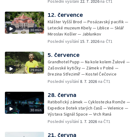
Poslední vysílání
22. 7. 2026
na ČT1
12. července
Klášter Vyšší Brod — Posázavský pacifik —
Letecké muzeum Kbely — Liblice — Sklář
30 min
Miroslav Košler — Jablunkov
Poslední vysílání
15. 7. 2026
na ČT1
5. července
Grandhotel Pupp — Na kole kolem Žulové —
Zašovské kytičky — Zámek v Polné —
29 min
Drezina Střezimíř — Kostel Čečovice
Poslední vysílání
8. 7. 2026
na ČT1
28. června
Ratibořický zámek — Cyklostezka Romže —
Expedice Dotek starých časů — Velenice —
30 min
Výstava Signál Space — Vrch Raná
Poslední vysílání
1. 7. 2026
na ČT1
21. června