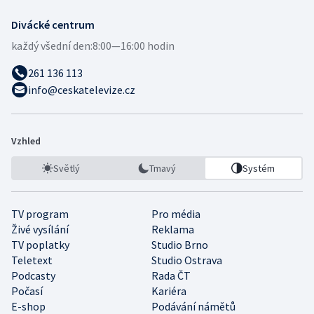
Divácké centrum
každý všední den:
8:00—16:00 hodin
261 136 113
info@ceskatelevize.cz
Vzhled
Světlý
Tmavý
Systém
TV program
Pro média
Živé vysílání
Reklama
TV poplatky
Studio Brno
Teletext
Studio Ostrava
Podcasty
Rada ČT
Počasí
Kariéra
E-shop
Podávání námětů