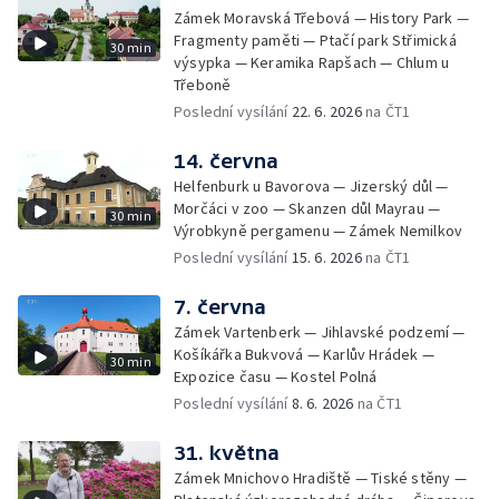
Zámek Moravská Třebová — History Park —
Fragmenty paměti — Ptačí park Střimická
30 min
výsypka — Keramika Rapšach — Chlum u
Třeboně
Poslední vysílání
22. 6. 2026
na ČT1
14. června
Helfenburk u Bavorova — Jizerský důl —
Morčáci v zoo — Skanzen důl Mayrau —
30 min
Výrobkyně pergamenu — Zámek Nemilkov
Poslední vysílání
15. 6. 2026
na ČT1
7. června
Zámek Vartenberk — Jihlavské podzemí —
Košíkářka Bukvová — Karlův Hrádek —
30 min
Expozice času — Kostel Polná
Poslední vysílání
8. 6. 2026
na ČT1
31. května
Zámek Mnichovo Hradiště — Tiské stěny —