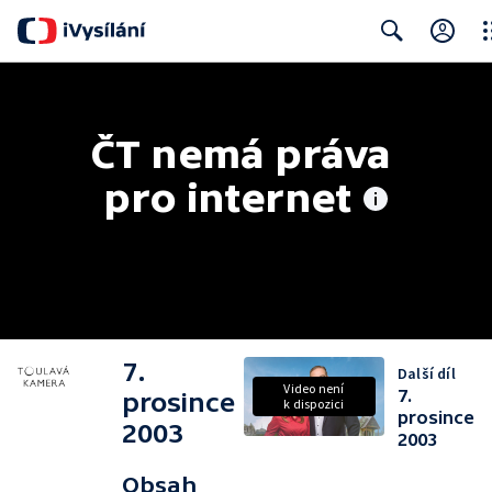
Clo
Search
ČT nemá práva 
pro internet
7.
Další díl
Video není
7.
prosince
k dispozici
prosince
2003
2003
Obsah