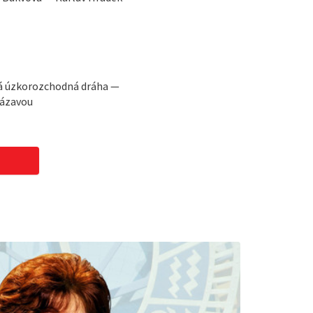
á úzkorozchodná dráha —
Sázavou