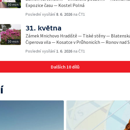
30 min
Expozice času — Kostel Polná
Poslední vysílání
8. 6. 2026
na ČT1
31. května
Zámek Mnichovo Hradiště — Tiské stěny — Blatensk
30 min
Čiperova vila — Kosatce v Průhonicích — Ronov nad 
Poslední vysílání
1. 6. 2026
na ČT1
Dalších 10 dílů
í