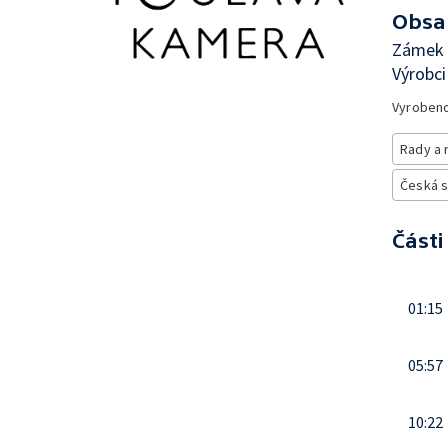
Obsa
Zámek D
Výrobci
Vyroben
Rady a 
Česká 
Části
01:15
05:57
10:22