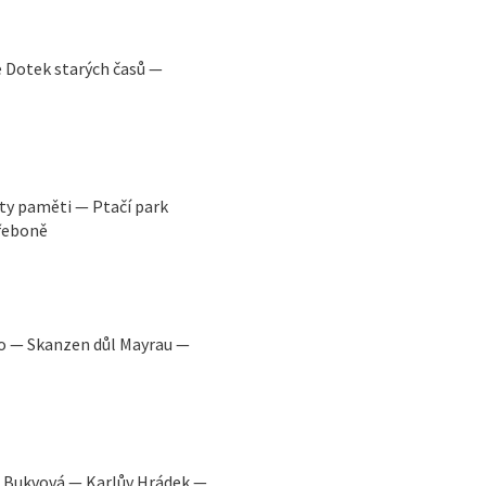
 Dotek starých časů —
y paměti — Ptačí park
řeboně
oo — Skanzen důl Mayrau —
 Bukvová — Karlův Hrádek —