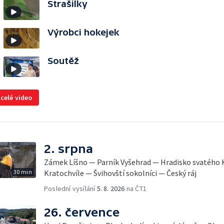
Strašilky
Výrobci hokejek
Soutěž
 celé video
2. srpna
Zámek Líšno — Parník Vyšehrad — Hradisko svatého
30 min
Kratochvíle — Švihovští sokolníci — Český ráj
Poslední vysílání
5. 8. 2026
na ČT1
26. července