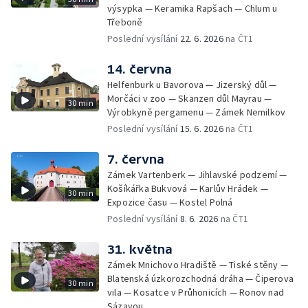
výsypka — Keramika Rapšach — Chlum u
Třeboně
Poslední vysílání
22. 6. 2026
na ČT1
14. června
Helfenburk u Bavorova — Jizerský důl —
Morčáci v zoo — Skanzen důl Mayrau —
30 min
Výrobkyně pergamenu — Zámek Nemilkov
Poslední vysílání
15. 6. 2026
na ČT1
7. června
Zámek Vartenberk — Jihlavské podzemí —
Košíkářka Bukvová — Karlův Hrádek —
30 min
Expozice času — Kostel Polná
Poslední vysílání
8. 6. 2026
na ČT1
31. května
Zámek Mnichovo Hradiště — Tiské stěny —
Blatenská úzkorozchodná dráha — Čiperova
30 min
vila — Kosatce v Průhonicích — Ronov nad
Sázavou