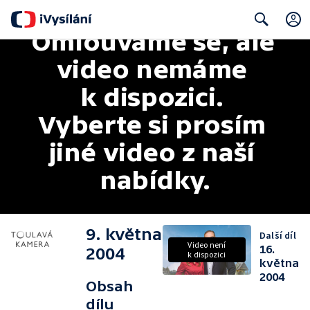
Omlouváme se, ale 
Search
video nemáme 
k dispozici. 
Vyberte si prosím 
jiné video z naší 
nabídky.
9. května
Další díl
Video není
16.
2004
k dispozici
května
2004
Obsah
dílu