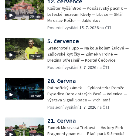
12. července
Klášter Vyšší Brod — Posázavský pacifik —
Letecké muzeum Kbely — Liblice — Sklář
30 min
Miroslav Košler — Jablunkov
Poslední vysílání
15. 7. 2026
na ČT1
5. července
Grandhotel Pupp — Na kole kolem Žulové —
Zašovské kytičky — Zámek v Polné —
29 min
Drezina Střezimíř — Kostel Čečovice
Poslední vysílání
8. 7. 2026
na ČT1
28. června
Ratibořický zámek — Cyklostezka Romže —
Expedice Dotek starých časů — Velenice —
30 min
Výstava Signál Space — Vrch Raná
Poslední vysílání
1. 7. 2026
na ČT1
21. června
Zámek Moravská Třebová — History Park —
Fragmenty paměti — Ptačí park Střimická
30 min