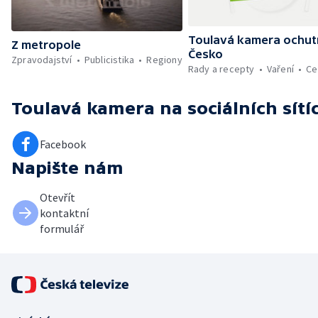
Toulavá kamera ochu
Z metropole
Česko
Zpravodajství
Publicistika
Regiony
Rady a recepty
Vaření
Ce
Toulavá kamera
na sociálních sítí
Facebook
Napište nám
Otevřít
kontaktní
formulář