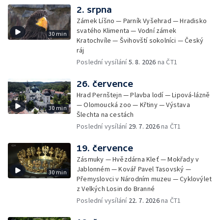
2. srpna
Zámek Líšno — Parník Vyšehrad — Hradisko
svatého Klimenta — Vodní zámek
30 min
Kratochvíle — Švihovští sokolníci — Český
ráj
Poslední vysílání
5. 8. 2026
na ČT1
26. července
Hrad Pernštejn — Plavba lodí — Lipová-lázně
— Olomoucká zoo — Křtiny — Výstava
30 min
Šlechta na cestách
Poslední vysílání
29. 7. 2026
na ČT1
19. července
Zásmuky — Hvězdárna Kleť — Mokřady v
Jablonném — Kovář Pavel Tasovský —
30 min
Přemyslovci v Národním muzeu — Cyklovýlet
z Velkých Losin do Branné
Poslední vysílání
22. 7. 2026
na ČT1