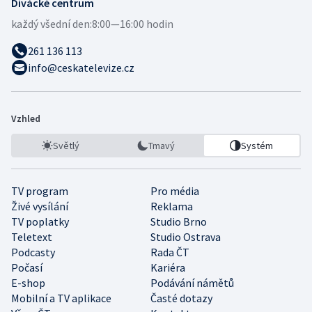
Divácké centrum
každý všední den:
8:00—16:00 hodin
261 136 113
info@ceskatelevize.cz
Vzhled
Světlý
Tmavý
Systém
TV program
Pro média
Živé vysílání
Reklama
TV poplatky
Studio Brno
Teletext
Studio Ostrava
Podcasty
Rada ČT
Počasí
Kariéra
E-shop
Podávání námětů
Mobilní a TV aplikace
Časté dotazy