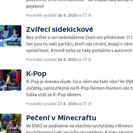
pejskovi!
Poslední vysílání
26. 6. 2026
na ČT :D
Zvířecí sidekickové
Bez zvířat si asi nedokážeme život ani představit. O t
15 min
her jsou to naši parťáci, kteří nás chrání, bojují s ná
společnost. Kromě toho se taky potkáme s autorem č
Poslední vysílání
24. 6. 2026
na ČT :D
K-Pop
K-Pop je dneska všude. Co o něm ale fakt víte? Ve D
15 min
začátky, samozřejmě na K-Pop Demon Hunters ale tak
fuška stát se K-Pop idolem.
Poslední vysílání
17. 6. 2026
na ČT :D
Pečení v Minecraftu
Ve DVA3 se podíváme na všechny vychytávky v Minecr
14 min
kostičkovaný svět ve voňavou pekárnu. A taky zkontr