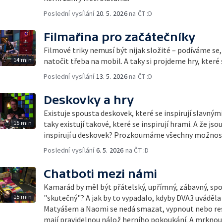
Poslední vysílání
20. 5. 2026
na ČT :D
Filmařina pro začátečníky
Filmové triky nemusí být nijak složité – podíváme se, 
14 min
natočit třeba na mobil. A taky si projdeme hry, které 
Poslední vysílání
13. 5. 2026
na ČT :D
Deskovky a hry
Existuje spousta deskovek, které se inspirují slavnými f
15 min
taky existují takové, které se inspirují hrami. A že js
inspirují u deskovek? Prozkoumáme všechny možnosti
Poslední vysílání
6. 5. 2026
na ČT :D
Chatboti mezi námi
Kamarád by měl být přátelský, upřímný, zábavný, spolehlivý... a co takhle
15 min
"skutečný"? A jak by to vypadalo, kdyby DVA3 uváděla 
Matyášem a Naomi se nedá smazat, vypnout nebo rest
mají pravidelnou nálož herního pokoukání. A mrknout