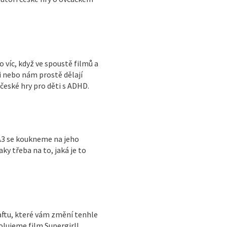
o víc, když ve spoustě filmů a
mi nebo nám prostě dělají
eské hry pro děti s ADHD.
VA3 se koukneme na jeho
y třeba na to, jaká je to
aftu, které vám změní tenhle
olujeme film Supergirl!