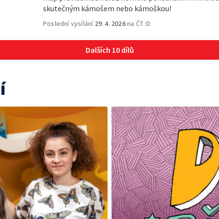
skutečným kámošem nebo kámoškou!
Poslední vysílání
29. 4. 2026
na ČT :D
Dalších 10 dílů
í