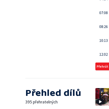
07:08
08:26
10:13
12:02
Přehrát
Přehled dílů
395 přehratelných