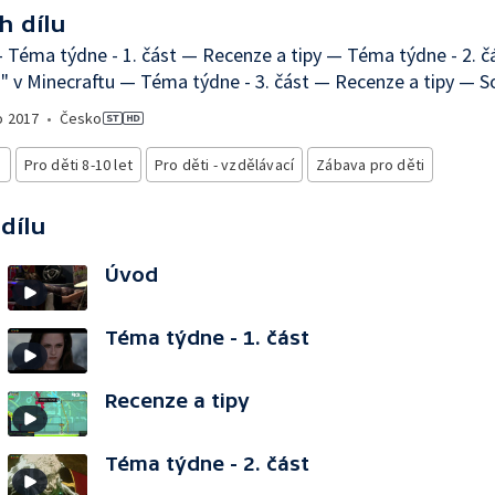
h dílu
Téma týdne - 1. část — Recenze a tipy — Téma týdne - 2. č
" v Minecraftu — Téma týdne - 3. část — Recenze a tipy — S
o
2017
•
Česko
i
Pro děti 8-10 let
Pro děti - vzdělávací
Zábava pro děti
 dílu
Úvod
Téma týdne - 1. část
Recenze a tipy
Téma týdne - 2. část