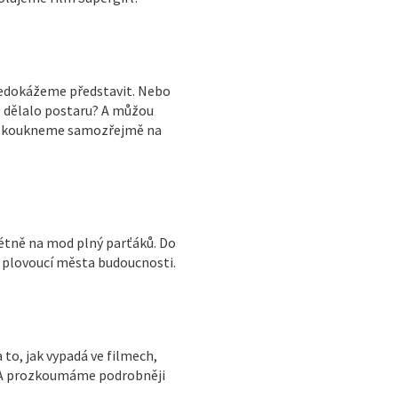
nedokážeme představit. Nebo
o dělalo postaru? A můžou
A3 koukneme samozřejmě na
rétně na mod plný parťáků. Do
na plovoucí města budoucnosti.
to, jak vypadá ve filmech,
u. A prozkoumáme podrobněji