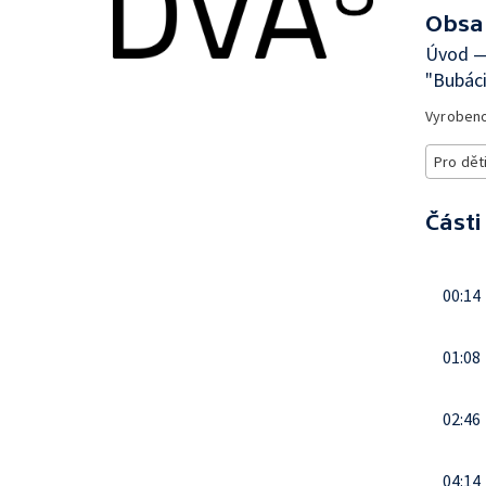
Obsa
Úvod — 
"Bubáci
Vyroben
Pro dět
Části
00:14
01:08
02:46
04:14