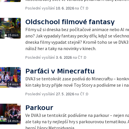
Poslední vysílání
10. 6. 2026
na ČT :D
Oldschool filmové fantasy
Filmy už si dneska bez počítačové animace nebo AI 
15 min
ano? Jak vypadaly fantasy pecky dřív, když se všechn
dneska filmy vypadat stejně? Kromě toho se ve DV
nálož her a taky na novinky v kinech.
Poslední vysílání
3. 6. 2026
na ČT :D
Parťáci v Minecraftu
DVA3 se tentokrát zase podívá do Minecraftu – konk
14 min
kin taky brzy přijde nové Toy Story a podíváme se i 
Poslední vysílání
27. 5. 2026
na ČT :D
Parkour
Ve DVA3 se tentokrát podíváme na parkour – nejen na 
14 min
ale taky na ty nejlepší hry s parkourovou tematiko
herní žánry Metroidvania.