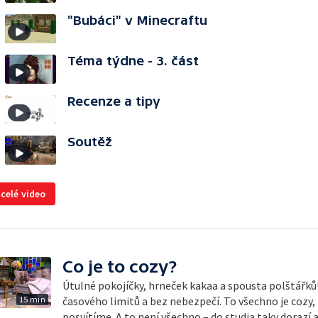
"Bubáci" v Minecraftu
Téma týdne - 3. část
Recenze a tipy
Soutěž
 celé video
Co je to cozy?
Útulné pokojíčky, hrneček kakaa a spousta polštářků!
15 min
časového limitů a bez nebezpečí. To všechno je cozy, 
posvítíme. A to není všechno – do studia taky dorazí