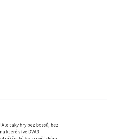
 Ale taky hry bez bossů, bez
na které si ve DVA3
 autoři české hry o ovčáckém