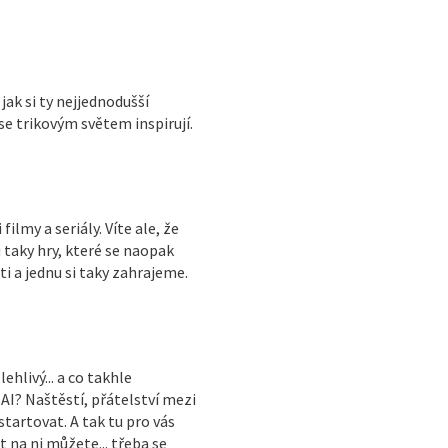
jak si ty nejjednodušší
se trikovým světem inspirují.
ilmy a seriály. Víte ale, že
ou taky hry, které se naopak
 a jednu si taky zahrajeme.
AI? Naštěstí, přátelství mezi
artovat. A tak tu pro vás
 na ni můžete... třeba se