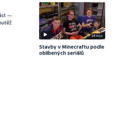
ást —
outěž
14 min
Stavby v Minecraftu podle
oblíbených seriálů