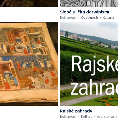
Slepá ulička darwinismu
Dokument
Osobnosti
Kultura
Rajské zahrady
Dokument
Kultura
Architektura