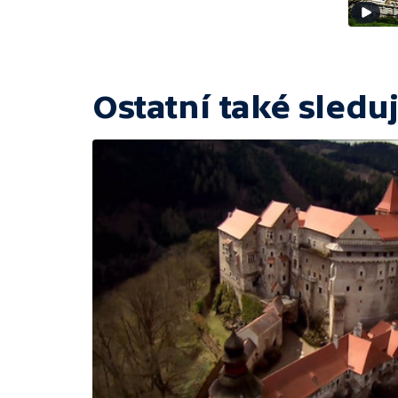
Ostatní také sleduj