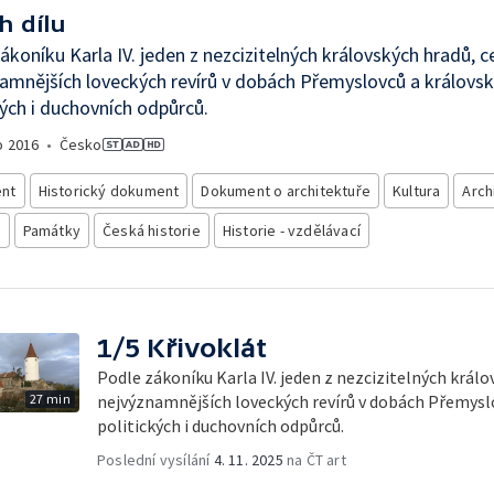
h dílu
ákoníku Karla IV. jeden z nezcizitelných královských hradů, 
amnějších loveckých revírů v dobách Přemyslovců a královsk
kých i duchovních odpůrců.
o
2016
•
Česko
nt
Historický dokument
Dokument o architektuře
Kultura
Arch
e
Památky
Česká historie
Historie - vzdělávací
1/5 Křivoklát
Podle zákoníku Karla IV. jeden z nezcizitelných král
27 min
nejvýznamnějších loveckých revírů v dobách Přemyslo
politických i duchovních odpůrců.
Poslední vysílání
4. 11. 2025
na ČT art