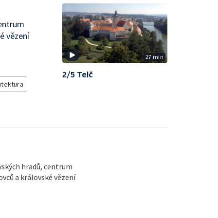
centrum
é vězení
27 min
2/5 Telč
itektura
ovských hradů, centrum
vců a královské vězení