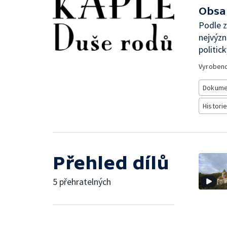
Obsa
Podle z
nejvýzn
politic
Vyroben
Dokume
Histori
Přehled dílů
5 přehratelných