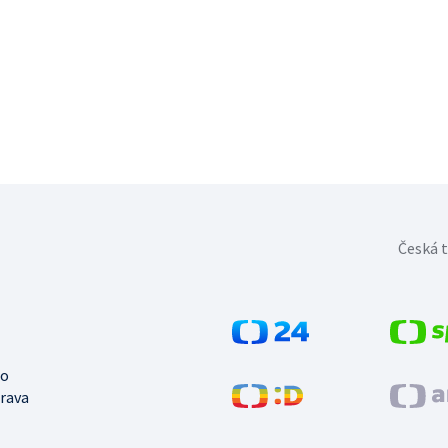
Česká t
no
trava