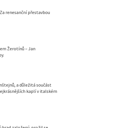
 Za renesanční přestavbou
dem Žerotínů – Jan
by.
nštejnů, a důležitá součást
ejkrásnějších kaplí v italském
hrad založený, prožil se