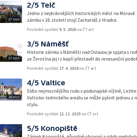
2/5 Telč
Jedno z nejkrásnějších historických měst na Moravě.
27 min
zámku v 16. století stojí Zachariáš z Hradce.
Poslední vysílání
9. 5. 2026
na ČT art
3/5 Náměšť
Historie zámku v Náměšti nad Oslavou je spjata s ro
27 min
ze Žerotína jej i s kaplí přestavěl do renesanční podo
Poslední vysílání
27. 4. 2026
na ČT art
4/5 Valtice
Sídlo nejmocnějšího rodu v podunajské nížině, Lichte
26 min
Valticko-lednického areálu se může pyšnit jednou z n
stylu.
Poslední vysílání
22. 11. 2025
na ČT art
5/5 Konopiště
Zámek Konopiště, původně obranný a nikdy nedobytý 