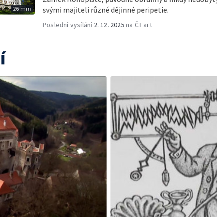
26 min
svými majiteli různé dějinné peripetie.
Poslední vysílání
2. 12. 2025
na ČT art
í