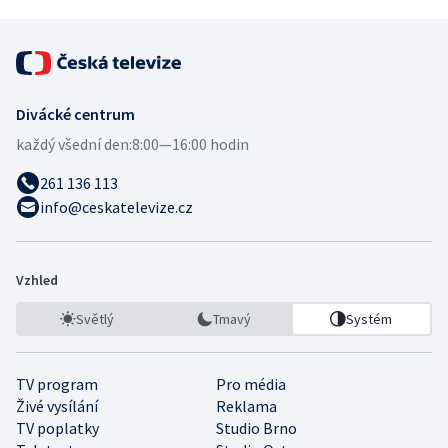
Divácké centrum
každý všední den:
8:00—16:00 hodin
261 136 113
info@ceskatelevize.cz
Vzhled
Světlý
Tmavý
Systém
TV program
Pro média
Živé vysílání
Reklama
TV poplatky
Studio Brno