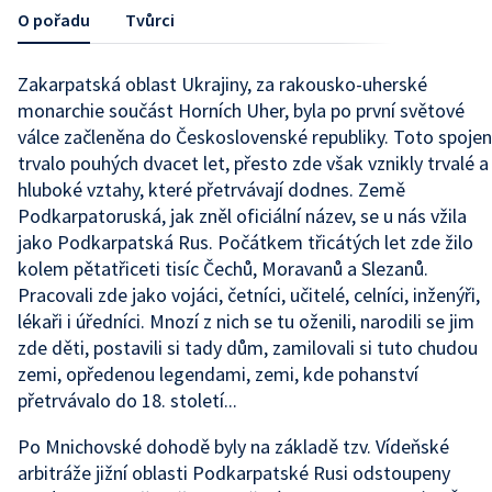
O pořadu
Tvůrci
Zakarpatská oblast Ukrajiny, za rakousko-uherské
monarchie součást Horních Uher, byla po první světové
válce začleněna do Československé republiky. Toto spojen
trvalo pouhých dvacet let, přesto zde však vznikly trvalé a
hluboké vztahy, které přetrvávají dodnes. Země
Podkarpatoruská, jak zněl oficiální název, se u nás vžila
jako Podkarpatská Rus. Počátkem třicátých let zde žilo
kolem pětatřiceti tisíc Čechů, Moravanů a Slezanů.
Pracovali zde jako vojáci, četníci, učitelé, celníci, inženýři,
lékaři i úředníci. Mnozí z nich se tu oženili, narodili se jim
zde děti, postavili si tady dům, zamilovali si tuto chudou
zemi, opředenou legendami, zemi, kde pohanství
přetrvávalo do 18. století...
Po Mnichovské dohodě byly na základě tzv. Vídeňské
arbitráže jižní oblasti Podkarpatské Rusi odstoupeny