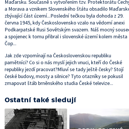
Maďarsku. Současně s vytvořením tzv. Protektorátu Čech
a Morava a vznikem Slovenského štátu obsadilo Maďarsk
zbývající část území...Poslední tečkou byla dohoda z 29.
června 1945, kdy Československo vzalo na vědomí anexi
Podkarpatské Rusi Sovětským svazem. Náš mocný souse
a spojenec k tomu přibral i slovenské území kolem města
Čop...
Jak zde vzpomínají na Československou republiku
pamětníci? Co si o nás myslí jejich vnuci, kteří do České
republiky jezdí pracovat?Mluví se tady ještě česky? Stojí
české budovy, mosty a silnice? Tyto otazníky se pokusil
zmapovat štáb brněnského studia České televize...
Ostatní také sledují