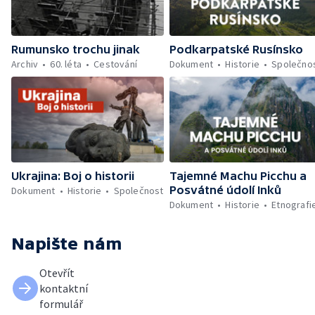
Rumunsko trochu jinak
Podkarpatské Rusínsko
Archiv
60. léta
Cestování
Dokument
Historie
Společno
Ukrajina: Boj o historii
Tajemné Machu Picchu a
Posvátné údolí Inků
Dokument
Historie
Společnost
Dokument
Historie
Etnografi
Napište nám
Otevřít
kontaktní
formulář