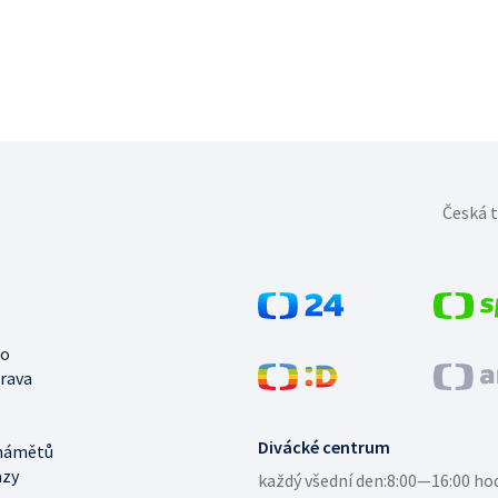
Česká t
no
trava
Divácké centrum
námětů
azy
každý všední den:
8:00—16:00 ho