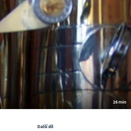
26 min
Další díl