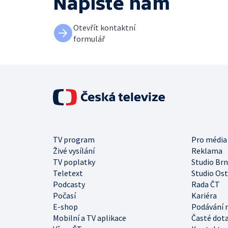
Napište nám
Otevřít kontaktní
formulář
TV program
Pro média
Živé vysílání
Reklama
TV poplatky
Studio Br
Teletext
Studio Os
Podcasty
Rada ČT
Počasí
Kariéra
E-shop
Podávání 
Mobilní a TV aplikace
Časté dot