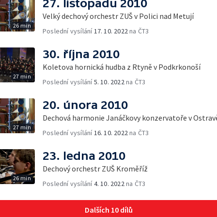
27. listopadu 2010
Velký dechový orchestr ZUŠ v Polici nad Metují
26 min
Poslední vysílání
17. 10. 2022
na ČT3
30. října 2010
Koletova hornická hudba z Rtyně v Podkrkonoší
27 min
Poslední vysílání
5. 10. 2022
na ČT3
20. února 2010
Dechová harmonie Janáčkovy konzervatoře v Ostrav
27 min
Poslední vysílání
16. 10. 2022
na ČT3
23. ledna 2010
Dechový orchestr ZUŠ Kroměříž
26 min
Poslední vysílání
4. 10. 2022
na ČT3
Dalších 10 dílů