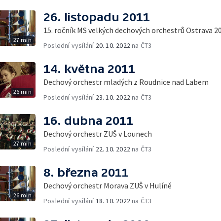
26. listopadu 2011
15. ročník MS velkých dechových orchestrů Ostrava 2
27 min
Poslední vysílání
20. 10. 2022
na ČT3
14. května 2011
Dechový orchestr mladých z Roudnice nad Labem
26 min
Poslední vysílání
23. 10. 2022
na ČT3
16. dubna 2011
Dechový orchestr ZUŠ v Lounech
27 min
Poslední vysílání
22. 10. 2022
na ČT3
8. března 2011
Dechový orchestr Morava ZUŠ v Hulíně
26 min
Poslední vysílání
18. 10. 2022
na ČT3