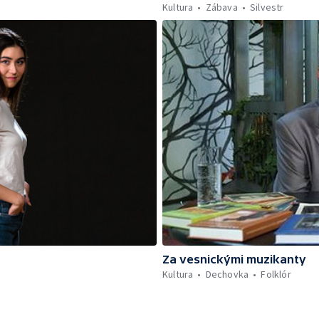
Kultura
Zábava
Silvestr
Za vesnickými muzikanty
Kultura
Dechovka
Folklór