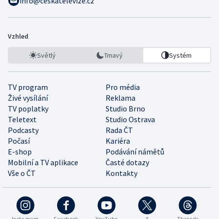
info@ceskatelevize.cz
Vzhled
Světlý
Tmavý
Systém
TV program
Pro média
Živé vysílání
Reklama
TV poplatky
Studio Brno
Teletext
Studio Ostrava
Podcasty
Rada ČT
Počasí
Kariéra
E-shop
Podávání námětů
Mobilní a TV aplikace
Časté dotazy
Vše o ČT
Kontakty
Instagram
Facebook
YouTube
X
Threads