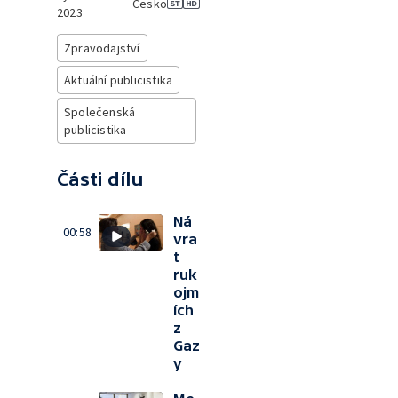
Česko
2023
Zpravodajství
Aktuální publicistika
Společenská
publicistika
Části dílu
Ná
00:58
vra
t
ruk
ojm
ích
z
Gaz
y