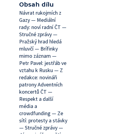
Obsah dílu
Návrat rukojmích z
Gazy — Mediální
rady: noví radní ČT —
Stručné zprávy —
Pražský hrad hledá
mluvčí — Brífinky
mimo záznam —
Petr Pavel: jestřáb ve
vztahu k Rusku — Z
redakce: novináři
patrony Adventních
koncertů ČT —
Respekt a další
média a
crowdfunding — Ze
sítí: protesty a stávky
— Stručné zprávy —