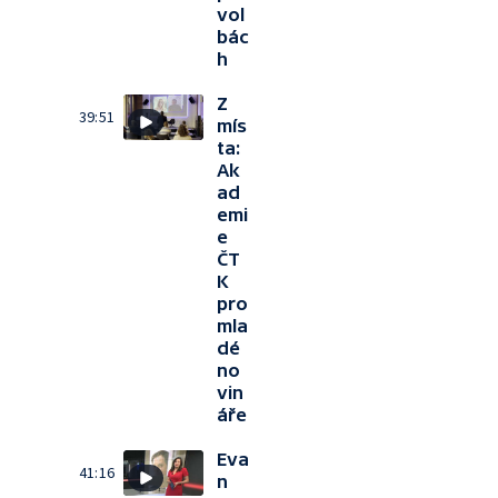
vol
bác
h
Z
39:51
mís
ta:
Ak
ad
emi
e
ČT
K
pro
mla
dé
no
vin
áře
Eva
41:16
n