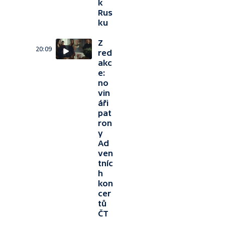
k
Rus
ku
Z
20:09
red
akc
e:
no
vin
áři
pat
ron
y
Ad
ven
tníc
h
kon
cer
tů
ČT