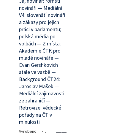
Já, novinář: romští
novináři — Mediální
V4: slovenští novináři
a zákazy pro jejich
práci v parlamentu;
polská média po
volbách — Z místa:
Akademie ČTK pro
mladé novináře —
Evan Gershkovich
stále ve vazbě —
Background ČT24:
Jaroslav Mašek —
Mediální zajímavosti
ze zahraničí —
Retrovize: vědecké
pořady na ČT v
minulosti
Vyrobeno
•