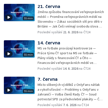
Reforma veřejnoprávních médií v Maďarsku
21. června
— Kandidát ANO na pražského primátora
Změna způsobu financování veřejnoprávních
rezignoval ze všech funkcí — Mediální
médií — Proměna veřejnoprávních médií na
55 min
přestřelka mezi Trumpem a Meloniovou —
Slovensku — Zákaz sociálních sítí pro děti v
Politická nestabilita ve Velké Británii —
Británii — Jak Češi vnímají svobodu slova —
Anketa Podcast roku — Regionální
Promyšlená akce čínských rozvědčíků,
Poslední vysílání
21. 6. 2026
na ČT24
žurnalistika — 17 let od úmrtí Michaela
kterou spustil zdánlivě nevinný e-mail údajné
Jacksona
americké novinářky — Nové slovenské
14. června
profesní sdružení Organizace nezávislé
MS ve fotbale provázejí kontroverze —
žurnalistiky — Tři roky od zmizení ponorky
Práce týmu ČT sport na MS ve fotbale —
55 min
Titan — Tvrdá pravidla pro afghánské
Plány vlády s financování ČT a ČRo —
novinářky — Vražda ruského karikaturisty
Financování veřejnoprávních médií ve
Semjona Skrepeckého — Školáci z vítězných
Skandinávii — Donald Trump novinářce řekl,
Poslední vysílání
14. 6. 2026
na ČT24
týmů soutěže Reportéři na startu si
že je pitomá, a odešel z rozhovoru —
vyzkoušeli práci v redakci a podívali se do
Šéfredaktor Seznam Zpráv v otevřeném
7. června
zákulisí ČT
dopise vyzval premiéra k debatě o médiích
Místo slíbených výdělků z OnlyFans nátlak
— Jednání Rady ČT — Demonstrace v Albánii
a vykořisťování — Problémy s OnlyFans v
55 min
— Poslankyně čelí různým formám násilí —
zahraničí — Volba členů Rady ČT — Soud
Pražská výstava Nicka Uta, autora fotografie
potrestal SPD za předvolební plakáty — Češi
napalmové dívky — Scott Pelley promluvil o
se obávají ovlivňování veřejného mínění ze
Poslední vysílání
7. 6. 2026
na ČT24
dění v CBS — Zákulisí natáčení pořadu Na