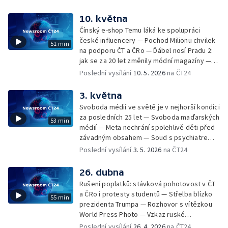
16. ročník Novinářské ceny — Práce novinářů
BBC — Czech Nature Photo — Práce
v Cannes — Meta smazala miliony
10. května
fotografky National Geographic Ami
instagramových účtů — Eurovize: velkolepá
Vitaleové — Podcast ČRo Slovenská lekce —
Čínský e-shop Temu láká ke spolupráci
show, ale také protesty a přísná
Moment, který odstartoval protesty hnutí
české influencery — Pochod Milionu chvilek
51 min
bezpečnostní opatření — MS v hokeji:
Black Lives Matter
na podporu ČT a ČRo — Ďábel nosí Pradu 2:
zákulisí a přípravy na šampionát — Z Rady ČT
jak se za 20 let změnily módní magazíny —
— Nový pořad ČT Na dosah — Ministerstvo
Met Gala — Česká sazba DPH na noviny a
Poslední vysílání
10. 5. 2026
na ČT24
spravedlnosti prověřuje Společnost pro
časopisy — Pulitzerova cena — Ženy ve
obranu svobody projevu — Kauza Rath
veřejném prostoru čelí stále agresivnějším
3. května
útokům na internetu — Zemřel zakladatel
Svoboda médií ve světě je v nejhorší kondici
CNN Ted Turner — Snímky z mise Artemis II —
za posledních 25 let — Svoboda maďarských
53 min
Projekt ČT Tak moment — Marco Rubio jako
médií — Meta nechrání spolehlivě děti před
mluvčí Bílého domu — Petr Vichnar po 30
závadným obsahem — Soud s psychiatrem
letech vzpomíná na komentování zlatého
Cimickým — Jednání o návrhu zákona o
Poslední vysílání
3. 5. 2026
na ČT24
hokejového MS ve Vídni
médiích veřejné služby — Začalo to jednou
písní, skončilo stovkami milionů pro
26. dubna
nemocné děti — Vtip amerického
Rušení poplatků: stávková pohotovost v ČT
moderátora na adresu Melanie Trumpové,
a ČRo i protesty studentů — Střelba blízko
55 min
který překročil hranici — Příběh záchrany
prezidenta Trumpa — Rozhovor s vítězkou
velryby Timmyho — Satirický web The Onion
World Press Photo — Vzkaz ruské
převezme konspirační server Infowars —
influencerky pro Vladimira Putina —
Poslední vysílání
26. 4. 2026
na ČT24