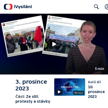
Search
5 min
3. prosince
Další díl
10.
2023
prosince
49 min
Část:
Ze sítí:
2023
protesty a stávky