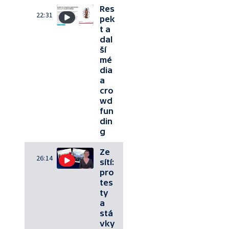
Res
22:31
pek
t a
dal
ší
mé
dia
a
cro
wd
fun
din
g
Ze
26:14
sítí:
pro
tes
ty
a
stá
vky