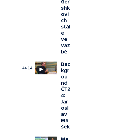
Ger
shk
ovi
ch
stál
e
ve
vaz
bě
Bac
44:14
kgr
ou
nd
ČT2
4:
Jar
osl
av
Ma
šek
Me