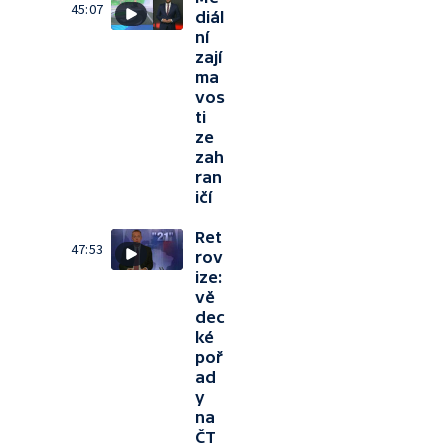
45:07
diál
ní
zají
ma
vos
ti
ze
zah
ran
ičí
Ret
47:53
rov
ize:
vě
dec
ké
poř
ad
y
na
ČT