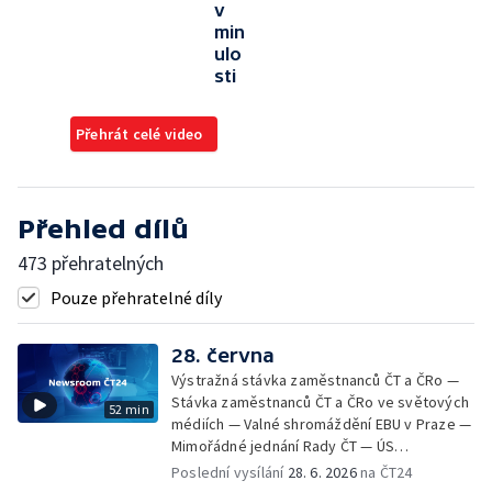
v
min
ulo
sti
Přehrát celé video
Přehled dílů
473 přehratelných
Pouze přehratelné díly
28. června
Výstražná stávka zaměstnanců ČT a ČRo —
Stávka zaměstnanců ČT a ČRo ve světových
52 min
médiích — Valné shromáždění EBU v Praze —
Mimořádné jednání Rady ČT — ÚS
předběžným opatřením vládě nařídil zajistit
Poslední vysílání
28. 6. 2026
na ČT24
účast prezidenta na summitu NATO —