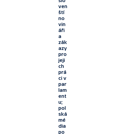
slo
ven
ští
no
vin
áři
a
zák
azy
pro
jeji
ch
prá
ci v
par
lam
ent
u;
pol
ská
mé
dia
po