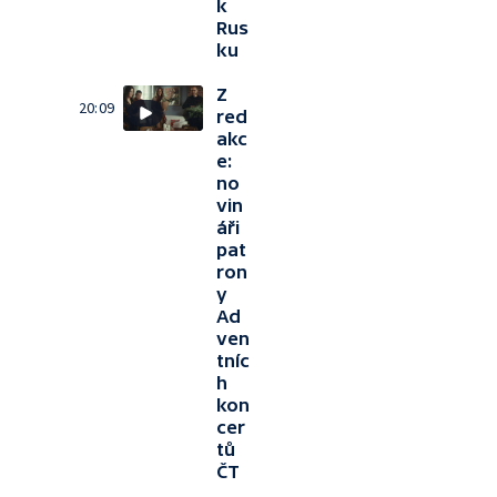
k
Rus
ku
Z
20:09
red
akc
e:
no
vin
áři
pat
ron
y
Ad
ven
tníc
h
kon
cer
tů
ČT