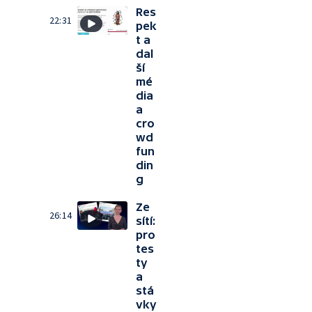
Res
22:31
pek
t a
dal
ší
mé
dia
a
cro
wd
fun
din
g
Ze
26:14
sítí:
pro
tes
ty
a
stá
vky