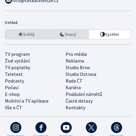
info@ceskatelevize.cz
Vzhled
Světlý
Tmavý
Systém
TV program
Pro média
Živé vysílání
Reklama
TV poplatky
Studio Brno
Teletext
Studio Ostrava
Podcasty
Rada ČT
Počasí
Kariéra
E-shop
Podávání námětů
Mobilní a TV aplikace
Časté dotazy
Vše o ČT
Kontakty
Instagram
Facebook
YouTube
X
Threads