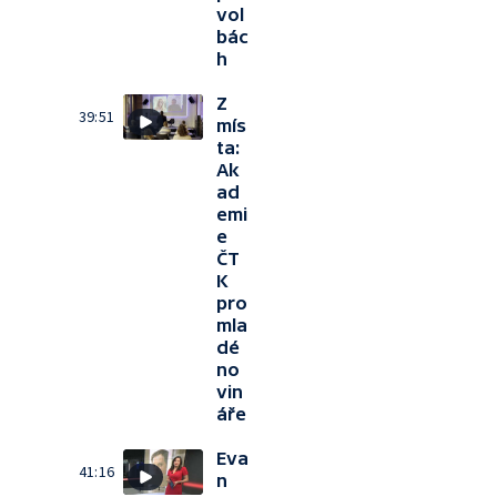
vol
bác
h
Z
39:51
mís
ta:
Ak
ad
emi
e
ČT
K
pro
mla
dé
no
vin
áře
Eva
41:16
n