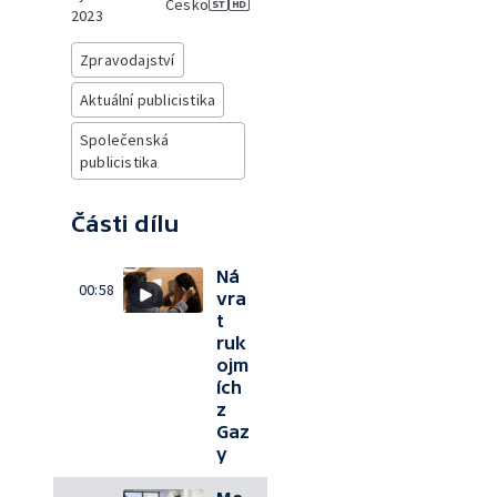
Česko
2023
Zpravodajství
Aktuální publicistika
Společenská
publicistika
Části dílu
Ná
00:58
vra
t
ruk
ojm
ích
z
Gaz
y