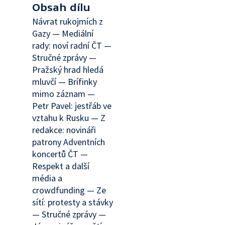
Obsah dílu
Návrat rukojmích z
Gazy — Mediální
rady: noví radní ČT —
Stručné zprávy —
Pražský hrad hledá
mluvčí — Brífinky
mimo záznam —
Petr Pavel: jestřáb ve
vztahu k Rusku — Z
redakce: novináři
patrony Adventních
koncertů ČT —
Respekt a další
média a
crowdfunding — Ze
sítí: protesty a stávky
— Stručné zprávy —