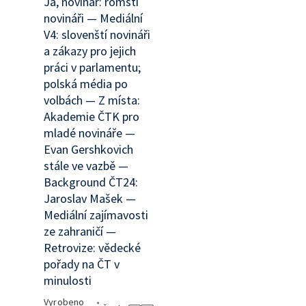
Já, novinář: romští
novináři — Mediální
V4: slovenští novináři
a zákazy pro jejich
práci v parlamentu;
polská média po
volbách — Z místa:
Akademie ČTK pro
mladé novináře —
Evan Gershkovich
stále ve vazbě —
Background ČT24:
Jaroslav Mašek —
Mediální zajímavosti
ze zahraničí —
Retrovize: vědecké
pořady na ČT v
minulosti
Vyrobeno
•