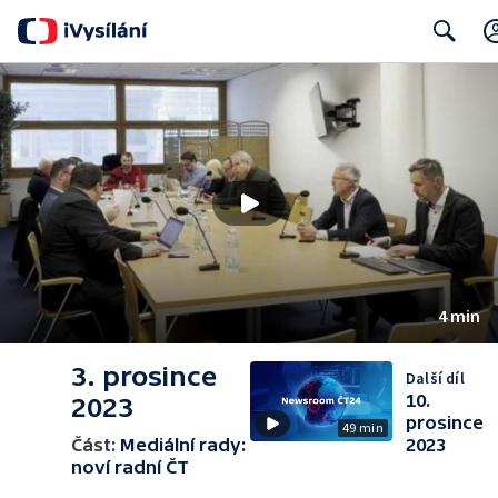
Search
4 min
3. prosince
Další díl
10.
2023
prosince
49 min
Část:
Mediální rady:
2023
noví radní ČT