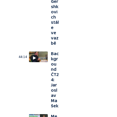
Ger
shk
ovi
ch
stál
e
ve
vaz
bě
Bac
44:14
kgr
ou
nd
ČT2
4:
Jar
osl
av
Ma
šek
Me