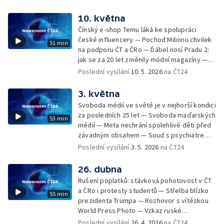
16. ročník Novinářské ceny — Práce novinářů
BBC — Czech Nature Photo — Práce
v Cannes — Meta smazala miliony
10. května
fotografky National Geographic Ami
instagramových účtů — Eurovize: velkolepá
Vitaleové — Podcast ČRo Slovenská lekce —
Čínský e-shop Temu láká ke spolupráci
show, ale také protesty a přísná
Moment, který odstartoval protesty hnutí
české influencery — Pochod Milionu chvilek
51 min
bezpečnostní opatření — MS v hokeji:
Black Lives Matter
na podporu ČT a ČRo — Ďábel nosí Pradu 2:
zákulisí a přípravy na šampionát — Z Rady ČT
jak se za 20 let změnily módní magazíny —
— Nový pořad ČT Na dosah — Ministerstvo
Met Gala — Česká sazba DPH na noviny a
Poslední vysílání
10. 5. 2026
na ČT24
spravedlnosti prověřuje Společnost pro
časopisy — Pulitzerova cena — Ženy ve
obranu svobody projevu — Kauza Rath
veřejném prostoru čelí stále agresivnějším
3. května
útokům na internetu — Zemřel zakladatel
Svoboda médií ve světě je v nejhorší kondici
CNN Ted Turner — Snímky z mise Artemis II —
za posledních 25 let — Svoboda maďarských
53 min
Projekt ČT Tak moment — Marco Rubio jako
médií — Meta nechrání spolehlivě děti před
mluvčí Bílého domu — Petr Vichnar po 30
závadným obsahem — Soud s psychiatrem
letech vzpomíná na komentování zlatého
Cimickým — Jednání o návrhu zákona o
Poslední vysílání
3. 5. 2026
na ČT24
hokejového MS ve Vídni
médiích veřejné služby — Začalo to jednou
písní, skončilo stovkami milionů pro
26. dubna
nemocné děti — Vtip amerického
Rušení poplatků: stávková pohotovost v ČT
moderátora na adresu Melanie Trumpové,
a ČRo i protesty studentů — Střelba blízko
55 min
který překročil hranici — Příběh záchrany
prezidenta Trumpa — Rozhovor s vítězkou
velryby Timmyho — Satirický web The Onion
World Press Photo — Vzkaz ruské
převezme konspirační server Infowars —
influencerky pro Vladimira Putina —
Poslední vysílání
26. 4. 2026
na ČT24