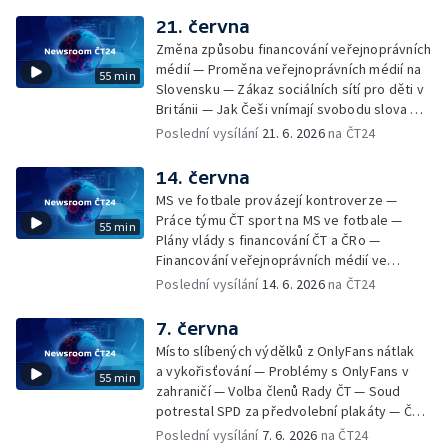
Reforma veřejnoprávních médií v Maďarsku
21. června
— Kandidát ANO na pražského primátora
Změna způsobu financování veřejnoprávních
rezignoval ze všech funkcí — Mediální
médií — Proměna veřejnoprávních médií na
55 min
přestřelka mezi Trumpem a Meloniovou —
Slovensku — Zákaz sociálních sítí pro děti v
Politická nestabilita ve Velké Británii —
Británii — Jak Češi vnímají svobodu slova —
Anketa Podcast roku — Regionální
Promyšlená akce čínských rozvědčíků,
Poslední vysílání
21. 6. 2026
na ČT24
žurnalistika — 17 let od úmrtí Michaela
kterou spustil zdánlivě nevinný e-mail údajné
Jacksona
americké novinářky — Nové slovenské
14. června
profesní sdružení Organizace nezávislé
MS ve fotbale provázejí kontroverze —
žurnalistiky — Tři roky od zmizení ponorky
Práce týmu ČT sport na MS ve fotbale —
55 min
Titan — Tvrdá pravidla pro afghánské
Plány vlády s financování ČT a ČRo —
novinářky — Vražda ruského karikaturisty
Financování veřejnoprávních médií ve
Semjona Skrepeckého — Školáci z vítězných
Skandinávii — Donald Trump novinářce řekl,
Poslední vysílání
14. 6. 2026
na ČT24
týmů soutěže Reportéři na startu si
že je pitomá, a odešel z rozhovoru —
vyzkoušeli práci v redakci a podívali se do
Šéfredaktor Seznam Zpráv v otevřeném
7. června
zákulisí ČT
dopise vyzval premiéra k debatě o médiích
Místo slíbených výdělků z OnlyFans nátlak
— Jednání Rady ČT — Demonstrace v Albánii
a vykořisťování — Problémy s OnlyFans v
55 min
— Poslankyně čelí různým formám násilí —
zahraničí — Volba členů Rady ČT — Soud
Pražská výstava Nicka Uta, autora fotografie
potrestal SPD za předvolební plakáty — Češi
napalmové dívky — Scott Pelley promluvil o
se obávají ovlivňování veřejného mínění ze
Poslední vysílání
7. 6. 2026
na ČT24
dění v CBS — Zákulisí natáčení pořadu Na