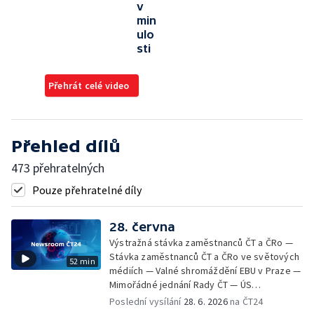
v
min
ulo
sti
Přehrát celé video
Přehled dílů
473 přehratelných
Pouze přehratelné díly
28. června
Výstražná stávka zaměstnanců ČT a ČRo —
Stávka zaměstnanců ČT a ČRo ve světových
52 min
médiích — Valné shromáždění EBU v Praze —
Mimořádné jednání Rady ČT — ÚS
předběžným opatřením vládě nařídil zajistit
Poslední vysílání
28. 6. 2026
na ČT24
účast prezidenta na summitu NATO —