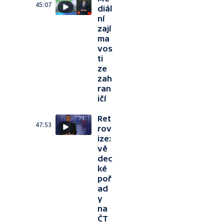
45:07
diál
ní
zají
ma
vos
ti
ze
zah
ran
ičí
Ret
47:53
rov
ize:
vě
dec
ké
poř
ad
y
na
ČT