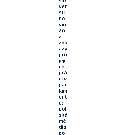
slo
ven
ští
no
vin
áři
a
zák
azy
pro
jeji
ch
prá
ci v
par
lam
ent
u;
pol
ská
mé
dia
po