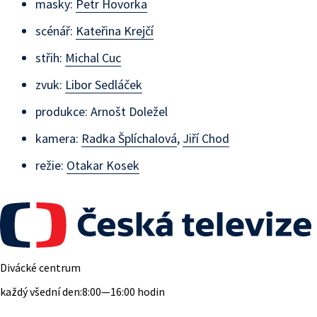
masky:
Petr Hovorka
scénář:
Kateřina Krejčí
střih:
Michal Cuc
zvuk:
Libor Sedláček
produkce:
Arnošt Doležel
kamera:
Radka Šplíchalová
,
Jiří Chod
režie:
Otakar Kosek