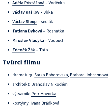
Adéla Pristášová
– Voděnka
Václav Rašilov
– Jirka
Václav Sloup
– sedlák
Tatiana Dyková
– Rosnatka
Miroslav Vladyka
– Vodouch
Zdeněk Žák
– Táta
Tvůrci filmu
dramaturg:
Šárka Baborovská
,
Barbara Johnsonová
architekt:
Drahoslav Nikodém
výtvarník:
Petr Hovorka
kostýmy:
Ivana Brádková