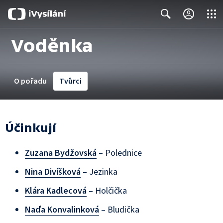
Close
Search
Voděnka
O pořadu
Tvůrci
Účinkují
Zuzana Bydžovská
– Polednice
Nina Divíšková
– Jezinka
Klára Kadlecová
– Holčička
Naďa Konvalinková
– Bludička