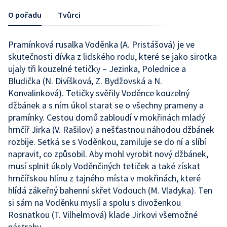
O pořadu
Tvůrci
Pramínková rusalka Voděnka (A. Pristášová) je ve
skutečnosti dívka z lidského rodu, které se jako sirotka
ujaly tři kouzelné tetičky – Jezinka, Polednice a
Bludička (N. Divíšková, Z. Bydžovská a N.
Konvalinková). Tetičky svěřily Voděnce kouzelný
džbánek a s ním úkol starat se o všechny prameny a
pramínky. Cestou domů zabloudí v mokřinách mladý
hrnčíř Jirka (V. Rašilov) a nešťastnou náhodou džbánek
rozbije. Setká se s Voděnkou, zamiluje se do ní a slíbí
napravit, co způsobil. Aby mohl vyrobit nový džbánek,
musí splnit úkoly Voděnčiných tetiček a také získat
hrnčířskou hlínu z tajného místa v mokřinách, které
hlídá zákeřný bahenní skřet Vodouch (M. Vladyka). Ten
si sám na Voděnku myslí a spolu s divoženkou
Rosnatkou (T. Vilhelmová) klade Jirkovi všemožné
nástrahy...