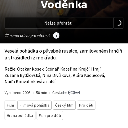
Voděnka
Nelze přehrát
ČT nemá práva pro internet
Veselá pohádka o půvabné rusalce, zamilovaném hrnčíři
a strašidlech z mokřadu.
Režie: Otakar Kosek. Scénář: Kateřina Krejčí. Hrají:
Zuzana Bydžovská, Nina Divíšková, Klára Kadlecová,
Naďa Konvalinková a další.
Vyrobeno
2005
•
58 min
•
Česko
Film
Filmová pohádka
Český film
Pro děti
Hraná pohádka
Film pro děti