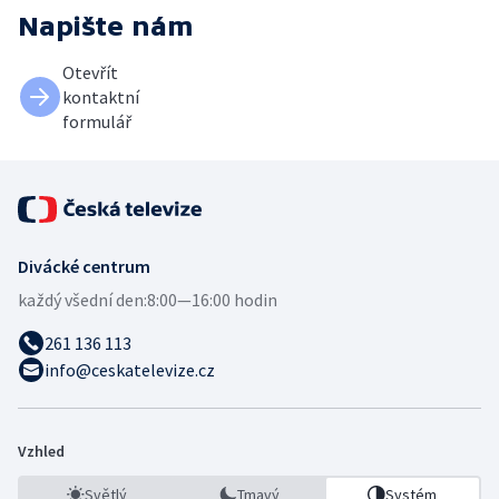
Napište nám
Otevřít
kontaktní
formulář
Divácké centrum
každý všední den:
8:00—16:00 hodin
261 136 113
info@ceskatelevize.cz
Vzhled
Světlý
Tmavý
Systém