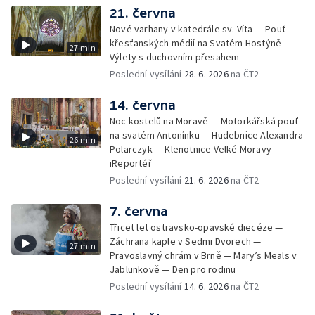
21. června
Nové varhany v katedrále sv. Víta — Pouť
křesťanských médií na Svatém Hostýně —
27 min
Výlety s duchovním přesahem
Poslední vysílání
28. 6. 2026
na ČT2
14. června
Noc kostelů na Moravě — Motorkářská pouť
na svatém Antonínku — Hudebnice Alexandra
26 min
Polarczyk — Klenotnice Velké Moravy —
iReportéř
Poslední vysílání
21. 6. 2026
na ČT2
7. června
Třicet let ostravsko-opavské diecéze —
Záchrana kaple v Sedmi Dvorech —
27 min
Pravoslavný chrám v Brně — Mary’s Meals v
Jablunkově — Den pro rodinu
Poslední vysílání
14. 6. 2026
na ČT2