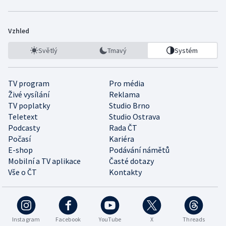
Vzhled
Světlý
Tmavý
Systém
TV program
Pro média
Živé vysílání
Reklama
TV poplatky
Studio Brno
Teletext
Studio Ostrava
Podcasty
Rada ČT
Počasí
Kariéra
E-shop
Podávání námětů
Mobilní a TV aplikace
Časté dotazy
Vše o ČT
Kontakty
Instagram
Facebook
YouTube
X
Threads