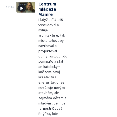
Centrum
12:43
mládeže
Mamre
I když Jiří Jeniš
vystudoval a
miluje
architekturu, tak
místo toho, aby
navrhoval a
projektoval
domy, vstoupil do
semináře a stal
se katolickým
knězem. Svoji
kreativitu a
energii tak dnes
nevěnuje novým
stavbám, ale
zejména dětem a
mladým lidem ve
farnosti Osová
Bítýška, kde