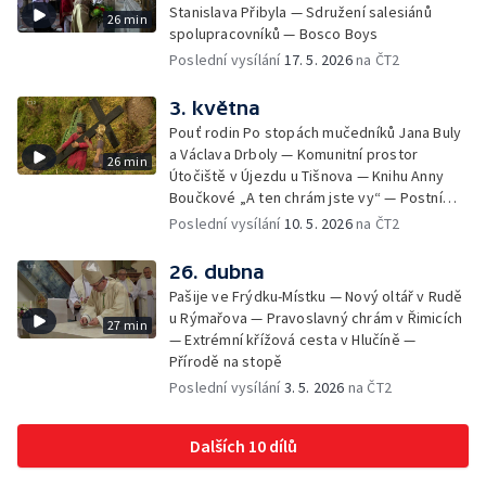
Stanislava Přibyla — Sdružení salesiánů
26 min
spolupracovníků — Bosco Boys
Poslední vysílání
17. 5. 2026
na ČT2
3. května
Pouť rodin Po stopách mučedníků Jana Buly
a Václava Drboly — Komunitní prostor
26 min
Útočiště v Újezdu u Tišnova — Knihu Anny
Boučkové „A ten chrám jste vy“ — Postní
betlém v kostele sv. Jakuba Většího v
Poslední vysílání
10. 5. 2026
na ČT2
Jihlavě
26. dubna
Pašije ve Frýdku-Místku — Nový oltář v Rudě
u Rýmařova — Pravoslavný chrám v Řimicích
27 min
— Extrémní křížová cesta v Hlučíně —
Přírodě na stopě
Poslední vysílání
3. 5. 2026
na ČT2
Dalších 10 dílů