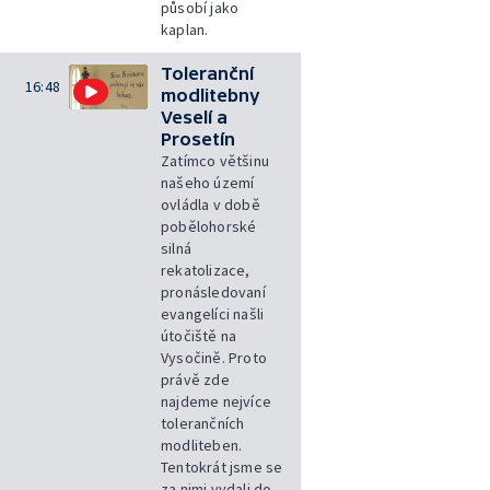
působí jako
kaplan.
Toleranční
16:48
modlitebny
Veselí a
Prosetín
Zatímco většinu
našeho území
ovládla v době
pobělohorské
silná
rekatolizace,
pronásledovaní
evangelíci našli
útočiště na
Vysočině. Proto
právě zde
najdeme nejvíce
tolerančních
modliteben.
Tentokrát jsme se
za nimi vydali do