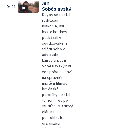
Jan
04:31
Soběslavský
Kdyby se nestal
ředitelem
Diakonie, asi
byste ho dnes
potkávali v
soudcovském
taláru nebo v
advokátní
kanceláři. Jan
Soběslavský byl
ve správnou chvíli
na správném
místě a hlavou
brněnské
pobočky se stal
téměř hned po
studiích. Mladický
elán mu ale
pomohl tuto
organizaci