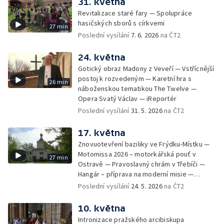
31. května
Revitalizace staré fary — Spolupráce
hasičských sborů s církvemi
27 min
Poslední vysílání
7. 6. 2026
na ČT2
24. května
Gotický obraz Madony z Veveří — Vstřícnější
postoj k rozvedeným — Karetní hra s
26 min
náboženskou tematikou The Twelve —
Opera Svatý Václav — iReportér
Poslední vysílání
31. 5. 2026
na ČT2
17. května
Znovuotevření baziliky ve Frýdku-Místku —
Motomissa 2026 – motorkářská pouť v
27 min
Ostravě — Pravoslavný chrám v Třebíči —
Hangár – příprava na moderní misie —
Opavská Kavárna pro radost
Poslední vysílání
24. 5. 2026
na ČT2
10. května
Intronizace pražského arcibiskupa