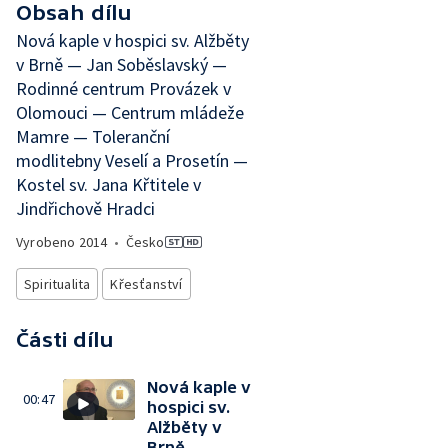
Obsah dílu
Nová kaple v hospici sv. Alžběty
v Brně — Jan Soběslavský —
Rodinné centrum Provázek v
Olomouci — Centrum mládeže
Mamre — Toleranční
modlitebny Veselí a Prosetín —
Kostel sv. Jana Křtitele v
Jindřichově Hradci
Vyrobeno
2014
•
Česko
Spiritualita
Křesťanství
Části dílu
Nová kaple v
00:47
hospici sv.
Alžběty v
Brně