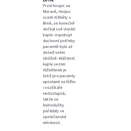
První hospic na
Moravě, Hospic
svaté Alžběty v
Brně, se konečně
dočkal své vlastní
kaple. Uspokojit
duchovní potřeby
pacientů bylo až
doteď velmi
obtížně. Klášterní
kaple sester
Alžbětinek je
totiž pro pacienty
upoutané na lůžku
i vozíčkáře
nedostupná,
takže se
bohoslužby
pořádaly ve
společenské
místnosti.