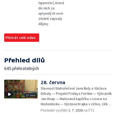
tajemství, která
do nich za
uplynulých osm
století zapsaly
dějiny.
Přehrát celé video
Přehled dílů
645 přehratelných
28. června
Slavnost blahořečení Jana Buly a Václava
Drboly — Projekt Fridays ForHim — Výtvarník
27 min
Jan Knap — Malovaná kapličku v Louce na
Hodonínsku — Výstava Krajka v církvi, církev
v krajce, krajka v liturgickém umění —
Poslední vysílání
1. 7. 2026
na ČT2
iReportér