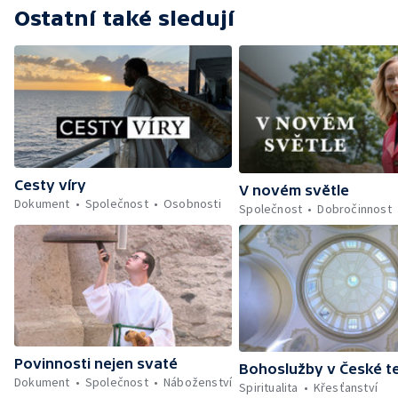
Ostatní také sledují
Cesty víry
V novém světle
Dokument
Společnost
Osobnosti
Společnost
Dobročinnost
Povinnosti nejen svaté
Bohoslužby v České te
Dokument
Společnost
Náboženství
Spiritualita
Křesťanství