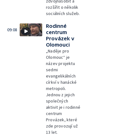
zdvojnásobit a
rozšířit o několik
sociálních služeb.
Rodinné
09:08
centrum
Provázek v
Olomouci
„Naděje pro
Olomouc“ je
název projektu
sedmi
evangelikálních
církví v hanácké
metropoli.
Jednou z jejich
společných
aktivit je i rodinné
centrum
Provázek, které
zde provozují už
13 let.