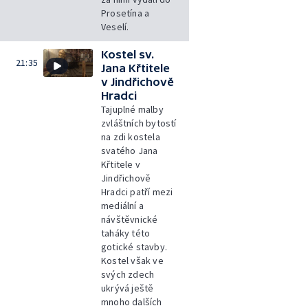
Prosetína a
Veselí.
Kostel sv.
21:35
Jana Křtitele
v Jindřichově
Hradci
Tajuplné malby
zvláštních bytostí
na zdi kostela
svatého Jana
Křtitele v
Jindřichově
Hradci patří mezi
mediální a
návštěvnické
taháky této
gotické stavby.
Kostel však ve
svých zdech
ukrývá ještě
mnoho dalších