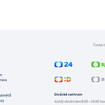
Česká t
no
trava
Divácké centrum
námětů
azy
každý všední den:
8:00—16:00 ho