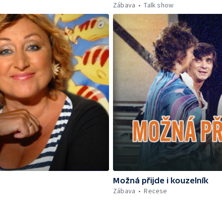
Zábava
Talk show
Možná přijde i kouzelník
Zábava
Recese