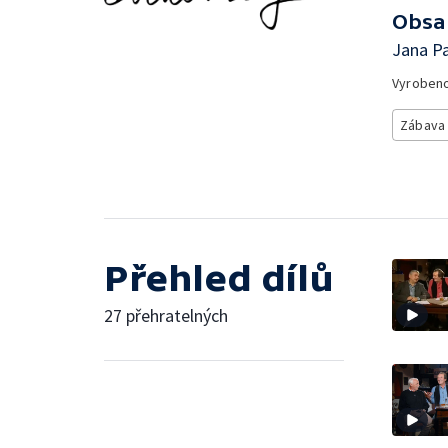
Obsa
Jana Pa
Vyroben
Zábava
Přehled dílů
27 přehratelných