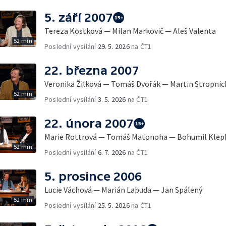
5. září 2007
Tereza Kostková — Milan Markovič — Aleš Valenta
52 min
Poslední vysílání
29. 5. 2026
na ČT1
22. března 2007
Veronika Žilková — Tomáš Dvořák — Martin Stropnic
52 min
Poslední vysílání
3. 5. 2026
na ČT1
22. února 2007
Marie Rottrová — Tomáš Matonoha — Bohumil Klep
52 min
Poslední vysílání
6. 7. 2026
na ČT1
5. prosince 2006
Lucie Váchová — Marián Labuda — Jan Spálený
52 min
Poslední vysílání
25. 5. 2026
na ČT1