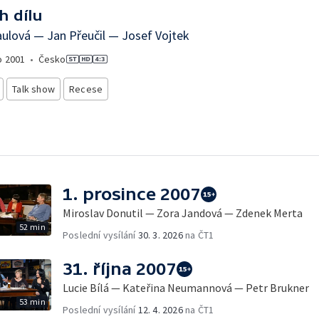
h dílu
ulová — Jan Přeučil — Josef Vojtek
o
2001
•
Česko
Talk show
Recese
1. prosince 2007
Miroslav Donutil — Zora Jandová — Zdenek Merta
52 min
Poslední vysílání
30. 3. 2026
na ČT1
31. října 2007
Lucie Bílá — Kateřina Neumannová — Petr Brukner
53 min
Poslední vysílání
12. 4. 2026
na ČT1