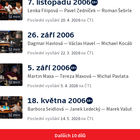
7. listopadu 2006
Lenka Filipová — Pavel Zedníček — Roman Šebrle
52 min
Poslední vysílání
20. 4. 2026
na ČT1
26. září 2006
Dagmar Havlová — Václav Havel — Michael Kocáb
52 min
Poslední vysílání
22. 3. 2026
na ČT1
5. září 2006
Martin Maxa — Tereza Maxová — Michal Pavlata
52 min
Poslední vysílání
5. 4. 2026
na ČT1
18. května 2006
Barbora Seidlová — Janek Ledecký — Marek Vašut
52 min
Poslední vysílání
14. 5. 2026
na ČT1
Dalších 10 dílů