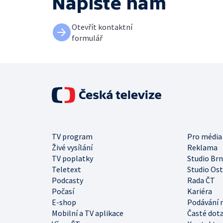
Napište nám
Otevřít kontaktní
formulář
TV program
Pro média
Živé vysílání
Reklama
TV poplatky
Studio Br
Teletext
Studio Os
Podcasty
Rada ČT
Počasí
Kariéra
E-shop
Podávání 
Mobilní a TV aplikace
Časté dot