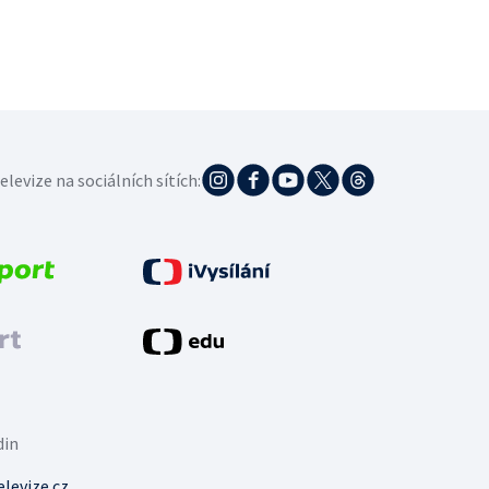
elevize na sociálních sítích:
din
levize.cz