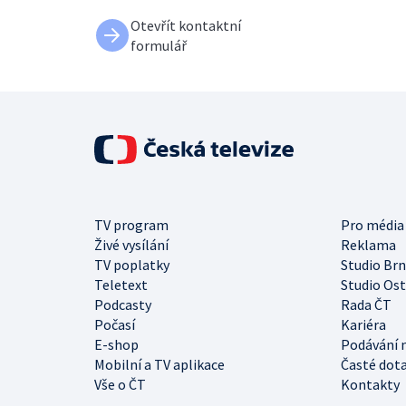
Otevřít kontaktní
formulář
TV program
Pro média
Živé vysílání
Reklama
TV poplatky
Studio Br
Teletext
Studio Os
Podcasty
Rada ČT
Počasí
Kariéra
E-shop
Podávání 
Mobilní a TV aplikace
Časté dot
Vše o ČT
Kontakty