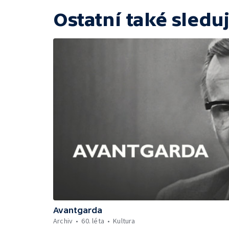
Ostatní také sleduj
Avantgarda
Archiv
60. léta
Kultura