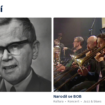
í
Narodil se BOB
Kultura
Koncert
Jazz & blues