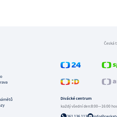
Česká t
no
trava
Divácké centrum
námětů
azy
každý všední den:
8:00—16:00 ho
261 136 113
info@ceskate