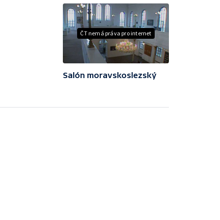
ČT nemá práva pro internet
Salón moravskoslezský