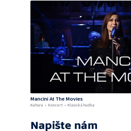
Mancini At The Movies
Kultura
Koncert
Klasická hudba
Napište nám