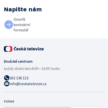
Napište nám
Otevřít
kontaktní
formulář
Divácké centrum
každý všední den:
8:00—16:00 hodin
261 136 113
info@ceskatelevize.cz
Vzhled