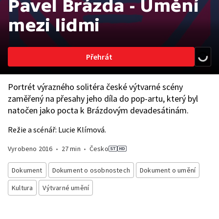
Pavel Brázda - Umění
mezi lidmi
Přehrát
Portrét výrazného solitéra české výtvarné scény
zaměřený na přesahy jeho díla do pop-artu, který byl
natočen jako pocta k Brázdovým devadesátinám.
Režie a scénář: Lucie Klímová.
Vyrobeno
2016
•
27 min
•
Česko
Dokument
Dokument o osobnostech
Dokument o umění
Kultura
Výtvarné umění