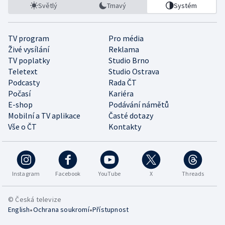
Světlý
Tmavý
Systém
TV program
Pro média
Živé vysílání
Reklama
TV poplatky
Studio Brno
Teletext
Studio Ostrava
Podcasty
Rada ČT
Počasí
Kariéra
E-shop
Podávání námětů
Mobilní a TV aplikace
Časté dotazy
Vše o ČT
Kontakty
Instagram
Facebook
YouTube
X
Threads
© Česká televize
•
•
English
Ochrana soukromí
Přístupnost