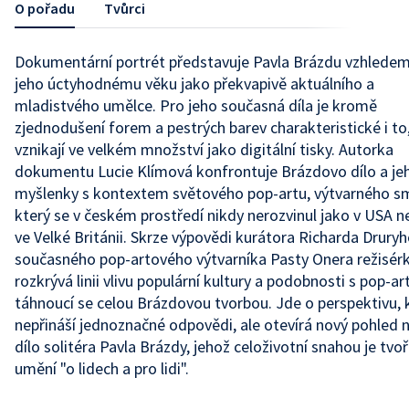
O pořadu
Tvůrci
Dokumentární portrét představuje Pavla Brázdu vzhledem
jeho úctyhodnému věku jako překvapivě aktuálního a
mladistvého umělce. Pro jeho současná díla je kromě
zjednodušení forem a pestrých barev charakteristické i to
vznikají ve velkém množství jako digitální tisky. Autorka
dokumentu Lucie Klímová konfrontuje Brázdovo dílo a je
myšlenky s kontextem světového pop-artu, výtvarného s
který se v českém prostředí nikdy nerozvinul jako v USA 
ve Velké Británii. Skrze výpovědi kurátora Richarda Druryh
současného pop-artového výtvarníka Pasty Onera režisér
rozkrývá linii vlivu populární kultury a podobnosti s pop-a
táhnoucí se celou Brázdovou tvorbou. Jde o perspektivu, 
nepřináší jednoznačné odpovědi, ale otevírá nový pohled 
dílo solitéra Pavla Brázdy, jehož celoživotní snahou je tvoř
umění "o lidech a pro lidi".