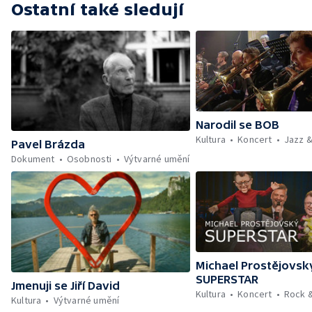
Ostatní také sledují
Narodil se BOB
Kultura
Koncert
Jazz &
Pavel Brázda
Dokument
Osobnosti
Výtvarné umění
Michael Prostějovsk
SUPERSTAR
Jmenuji se Jiří David
Kultura
Koncert
Rock 
Kultura
Výtvarné umění