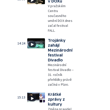
v DOXu
V pražském
Centru
současného
umění DOX dnes
začal festival
FALL.
Trojánky
14:24
zahájí
Mezinárodní
festival
Divadlo
Mezinárodní
festival Divadlo –
31. ročník
přehlídky právě
začíná v Plzni.
Krátké
15:13
zprávy z
kultury
Změna pravidel