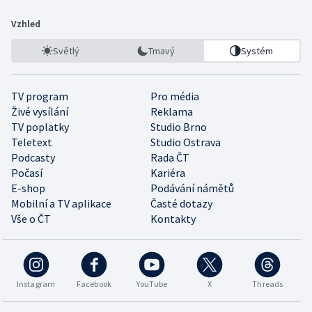
Vzhled
Světlý
Tmavý
Systém
TV program
Pro média
Živé vysílání
Reklama
TV poplatky
Studio Brno
Teletext
Studio Ostrava
Podcasty
Rada ČT
Počasí
Kariéra
E-shop
Podávání námětů
Mobilní a TV aplikace
Časté dotazy
Vše o ČT
Kontakty
Instagram
Facebook
YouTube
X
Threads