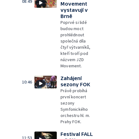
08:49
Movement
vystavují v
Brně
Poprvé si lidé
budou moct
prohlédnout
společná díla
čtyř výtvarníků,
kteří tvoří pod
názvem JZD
Movement.
Zahájení
10:46
sezony FOK
Právě probíhá
první koncert
sezony
Symfonického
orchestru hl. m.
Prahy FOK.
Festival FALL
11:53