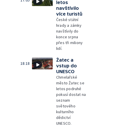
17:05
letos
navštívilo
více turistů
České státní
hrady a zámky
navštívily do
konce srpna
přes tři miliony
lidí.
Žatec a
18:18
vstup do
UNESCO
Chmelařské
město Žatec se
letos podruhé
pokusí dostat na
seznam
světového
kulturního
dědictví
UNESCO.