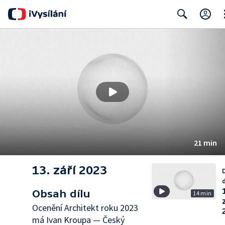
Cl
Search
21 min
13. září 2023
d
Obsah dílu
14 min
Ocenění Architekt roku 2023
má Ivan Kroupa — Český