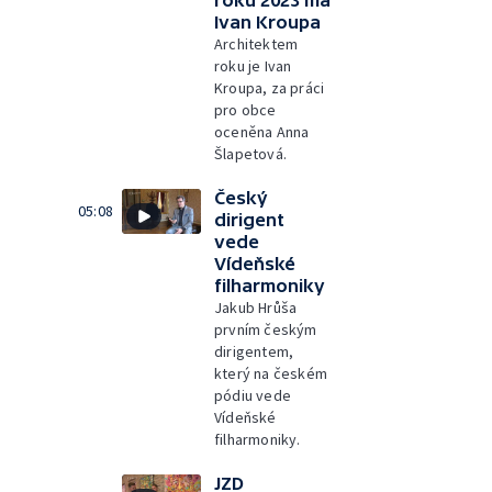
roku 2023 má
Ivan Kroupa
Architektem
roku je Ivan
Kroupa, za práci
pro obce
oceněna Anna
Šlapetová.
Český
05:08
dirigent
vede
Vídeňské
filharmoniky
Jakub Hrůša
prvním českým
dirigentem,
který na českém
pódiu vede
Vídeňské
filharmoniky.
JZD