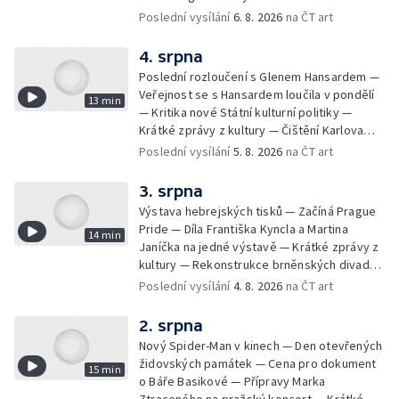
Milana Knížáka — Trailer na film Osamělý vlk
Poslední vysílání
6. 8. 2026
na ČT art
— Rošíření videohry Mafia: Domovina
4. srpna
Poslední rozloučení s Glenem Hansardem —
Veřejnost se s Hansardem loučila v pondělí
13 min
— Kritika nové Státní kulturní politiky —
Krátké zprávy z kultury — Čištění Karlova
mostu — Archeologický výzkum na
Poslední vysílání
5. 8. 2026
na ČT art
Znojemsku — Natáčení vánoční pohádky pro
neslyšící
3. srpna
Výstava hebrejských tisků — Začíná Prague
Pride — Díla Františka Kyncla a Martina
14 min
Janíčka na jedné výstavě — Krátké zprávy z
kultury — Rekonstrukce brněnských divadel
— Budoucnost Knihovny Václava Havla —
Poslední vysílání
4. 8. 2026
na ČT art
Nové album projektu Aplaus pro dva —
Kulturní tipy
2. srpna
Nový Spider-Man v kinech — Den otevřených
židovských památek — Cena pro dokument
15 min
o Báře Basikové — Přípravy Marka