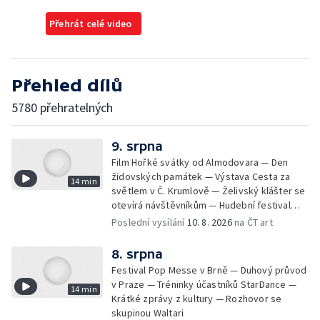
Přehrát celé video
Přehled dílů
5780 přehratelných
9. srpna
Film Hořké svátky od Almodovara — Den
židovských památek — Výstava Cesta za
14 min
světlem v Č. Krumlově — Želivský klášter se
otevírá návštěvníkům — Hudební festival
Vyrij u Kyjeva — Fat Dog na Pop Messe
Poslední vysílání
10. 8. 2026
na ČT art
8. srpna
Festival Pop Messe v Brně — Duhový průvod
v Praze — Tréninky účastníků StarDance —
14 min
Krátké zprávy z kultury — Rozhovor se
skupinou Waltari