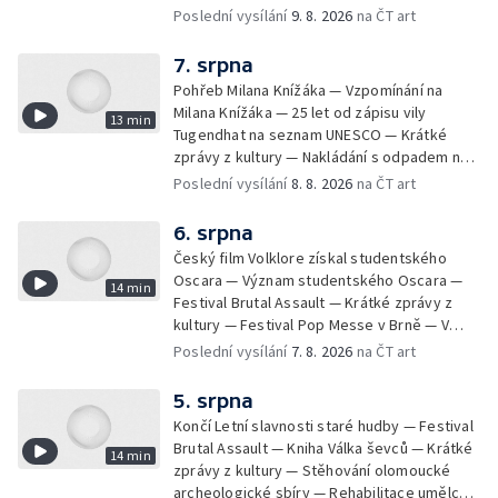
Poslední vysílání
9. 8. 2026
na ČT art
7. srpna
Pohřeb Milana Knížáka — Vzpomínání na
Milana Knížáka — 25 let od zápisu vily
13 min
Tugendhat na seznam UNESCO — Krátké
zprávy z kultury — Nakládání s odpadem na
festivalu Brutal Assault — Koncert Marka
Poslední vysílání
8. 8. 2026
na ČT art
Ztraceného na Letenské pláni
6. srpna
Český film Volklore získal studentského
Oscara — Význam studentského Oscara —
14 min
Festival Brutal Assault — Krátké zprávy z
kultury — Festival Pop Messe v Brně — V
Opavě promítají Odysseu z filmového pásu
Poslední vysílání
7. 8. 2026
na ČT art
5. srpna
Končí Letní slavnosti staré hudby — Festival
Brutal Assault — Kniha Válka ševců — Krátké
14 min
zprávy z kultury — Stěhování olomoucké
archeologické sbíry — Rehabilitace umělce