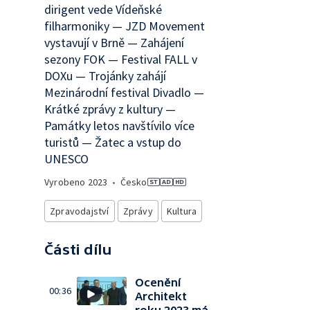
dirigent vede Vídeňské
filharmoniky — JZD Movement
vystavují v Brně — Zahájení
sezony FOK — Festival FALL v
DOXu — Trojánky zahájí
Mezinárodní festival Divadlo —
Krátké zprávy z kultury —
Památky letos navštívilo více
turistů — Žatec a vstup do
UNESCO
Vyrobeno
2023
•
Česko
Zpravodajství
Zprávy
Kultura
Části dílu
Ocenění
00:36
Architekt