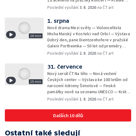
Ztraceného na pražský koncert — Krátké
zprávy z kultury — Nález historických
Poslední vysílání
3. 8. 2026
na ČT art
bronzových nástrojů
1. srpna
Nové drama Mezi světy — Violoncellista
Misha Maiský v Kostelci nad Orlicí — Výstava
14 min
Dobrý den, pane Dientzenhofere v pražské
Galerii Portheimka — 50 let od premiéry
filmu Na samotě u lesa — Krátké zprávy z
Poslední vysílání
2. 8. 2026
na ČT art
kultury — Nominace na hudební ceny
Mercury
31. července
Nový seriál ČT Na tělo — Nová vedení
Českých center — Výstava ke 100 letům od
15 min
narození Adrieny Šimotové — Finské
památky nově na seznamu UNESCO — Krátké
zprávy z kultury — Začíná Jiráskův Hronov —
Poslední vysílání
1. 8. 2026
na ČT art
Kulturní tipy
Dalších 10 dílů
Ostatní také sledují