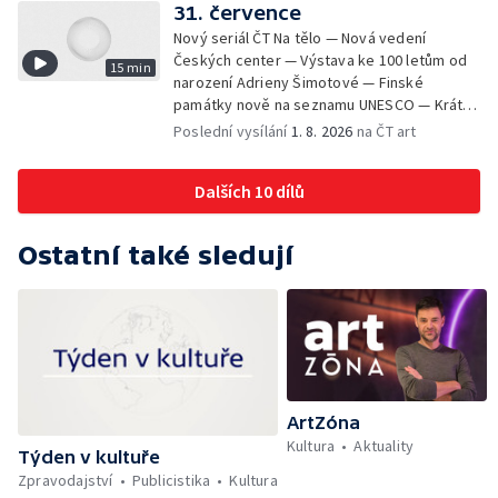
Mercury
31. července
Nový seriál ČT Na tělo — Nová vedení
Českých center — Výstava ke 100 letům od
15 min
narození Adrieny Šimotové — Finské
památky nově na seznamu UNESCO — Krátké
zprávy z kultury — Začíná Jiráskův Hronov —
Poslední vysílání
1. 8. 2026
na ČT art
Kulturní tipy
Dalších 10 dílů
Ostatní také sledují
ArtZóna
Kultura
Aktuality
Týden v kultuře
Zpravodajství
Publicistika
Kultura