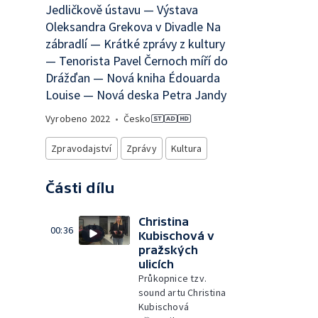
Jedličkově ústavu — Výstava
Oleksandra Grekova v Divadle Na
zábradlí — Krátké zprávy z kultury
— Tenorista Pavel Černoch míří do
Drážďan — Nová kniha Édouarda
Louise — Nová deska Petra Jandy
Vyrobeno
2022
•
Česko
Zpravodajství
Zprávy
Kultura
Části dílu
Christina
00:36
Kubischová v
pražských
ulicích
Průkopnice tzv.
sound artu Christina
Kubischová