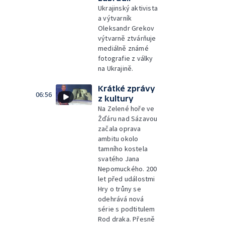
Ukrajinský aktivista
a výtvarník
Oleksandr Grekov
výtvarně ztvárňuje
mediálně známé
fotografie z války
na Ukrajině.
Krátké zprávy
06:56
z kultury
Na Zelené hoře ve
Žďáru nad Sázavou
začala oprava
ambitu okolo
tamního kostela
svatého Jana
Nepomuckého. 200
let před událostmi
Hry o trůny se
odehrává nová
série s podtitulem
Rod draka. Přesně