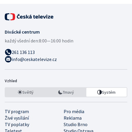
Divácké centrum
každý všední den:
8:00—16:00 hodin
261 136 113
info@ceskatelevize.cz
Vzhled
Světlý
Tmavý
Systém
TV program
Pro média
Živé vysílání
Reklama
TV poplatky
Studio Brno
Teletext
Studio Ostrava