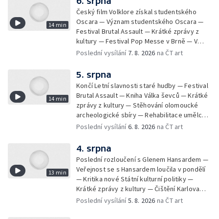
6. srpna
Český film Volklore získal studentského
Oscara — Význam studentského Oscara —
14 min
Festival Brutal Assault — Krátké zprávy z
kultury — Festival Pop Messe v Brně — V
Opavě promítají Odysseu z filmového pásu
Poslední vysílání
7. 8. 2026
na ČT art
5. srpna
Končí Letní slavnosti staré hudby — Festival
Brutal Assault — Kniha Válka ševců — Krátké
14 min
zprávy z kultury — Stěhování olomoucké
archeologické sbíry — Rehabilitace umělce
Milana Knížáka — Trailer na film Osamělý vlk
Poslední vysílání
6. 8. 2026
na ČT art
— Rošíření videohry Mafia: Domovina
4. srpna
Poslední rozloučení s Glenem Hansardem —
Veřejnost se s Hansardem loučila v pondělí
13 min
— Kritika nové Státní kulturní politiky —
Krátké zprávy z kultury — Čištění Karlova
mostu — Archeologický výzkum na
Poslední vysílání
5. 8. 2026
na ČT art
Znojemsku — Natáčení vánoční pohádky pro
neslyšící