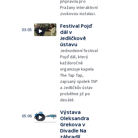
připravila pro
Pražany interaktivní
zvukovou instalaci.
Festival Pojď
03:05
dál v
Jedličkově
ústavu
Jednodenní festival
Pojď dál, který
každoročně
organizuje kapela
The Tap Tap,
zapsaný spolek TAP
a Jedličkův ústav
proběhne již po
desáté.
Výstava
05:06
Oleksandra
Grekova v
Divadle Na
zábradlí