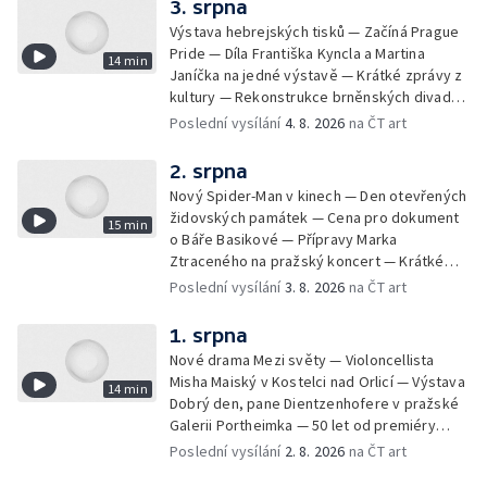
3. srpna
Výstava hebrejských tisků — Začíná Prague
Pride — Díla Františka Kyncla a Martina
14 min
Janíčka na jedné výstavě — Krátké zprávy z
kultury — Rekonstrukce brněnských divadel
— Budoucnost Knihovny Václava Havla —
Poslední vysílání
4. 8. 2026
na ČT art
Nové album projektu Aplaus pro dva —
Kulturní tipy
2. srpna
Nový Spider-Man v kinech — Den otevřených
židovských památek — Cena pro dokument
15 min
o Báře Basikové — Přípravy Marka
Ztraceného na pražský koncert — Krátké
zprávy z kultury — Nález historických
Poslední vysílání
3. 8. 2026
na ČT art
bronzových nástrojů
1. srpna
Nové drama Mezi světy — Violoncellista
Misha Maiský v Kostelci nad Orlicí — Výstava
14 min
Dobrý den, pane Dientzenhofere v pražské
Galerii Portheimka — 50 let od premiéry
filmu Na samotě u lesa — Krátké zprávy z
Poslední vysílání
2. 8. 2026
na ČT art
kultury — Nominace na hudební ceny