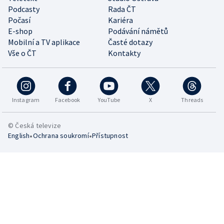
Podcasty
Rada ČT
Počasí
Kariéra
E-shop
Podávání námětů
Mobilní a TV aplikace
Časté dotazy
Vše o ČT
Kontakty
Instagram
Facebook
YouTube
X
Threads
© Česká televize
•
•
English
Ochrana soukromí
Přístupnost