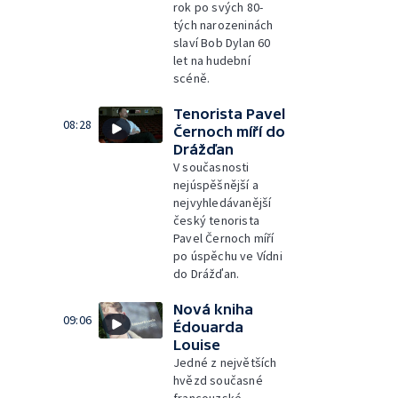
rok po svých 80-
tých narozeninách
slaví Bob Dylan 60
let na hudební
scéně.
Tenorista Pavel
08:28
Černoch míří do
Drážďan
V současnosti
nejúspěšnější a
nejvyhledávanější
český tenorista
Pavel Černoch míří
po úspěchu ve Vídni
do Drážďan.
Nová kniha
09:06
Édouarda
Louise
Jedné z největších
hvězd současné