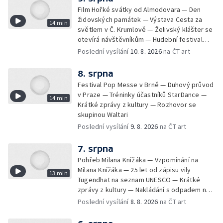
Film Hořké svátky od Almodovara — Den
židovských památek — Výstava Cesta za
14 min
světlem v Č. Krumlově — Želivský klášter se
otevírá návštěvníkům — Hudební festival
Vyrij u Kyjeva — Fat Dog na Pop Messe
Poslední vysílání
10. 8. 2026
na ČT art
8. srpna
Festival Pop Messe v Brně — Duhový průvod
v Praze — Tréninky účastníků StarDance —
14 min
Krátké zprávy z kultury — Rozhovor se
skupinou Waltari
Poslední vysílání
9. 8. 2026
na ČT art
7. srpna
Pohřeb Milana Knížáka — Vzpomínání na
Milana Knížáka — 25 let od zápisu vily
13 min
Tugendhat na seznam UNESCO — Krátké
zprávy z kultury — Nakládání s odpadem na
festivalu Brutal Assault — Koncert Marka
Poslední vysílání
8. 8. 2026
na ČT art
Ztraceného na Letenské pláni