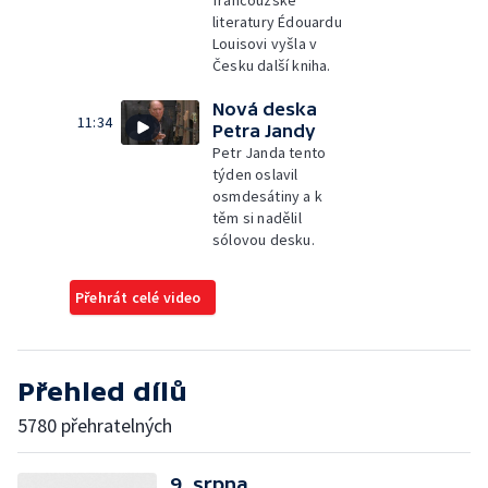
francouzské
literatury Édouardu
Louisovi vyšla v
Česku další kniha.
Nová deska
11:34
Petra Jandy
Petr Janda tento
týden oslavil
osmdesátiny a k
těm si nadělil
sólovou desku.
Přehrát celé video
Přehled dílů
5780 přehratelných
9. srpna