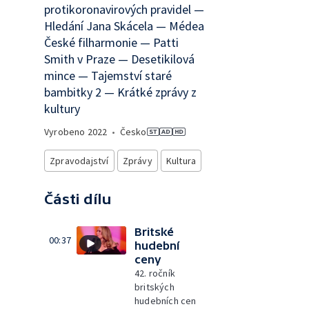
protikoronavirových pravidel —
Hledání Jana Skácela — Médea
České filharmonie — Patti
Smith v Praze — Desetikilová
mince — Tajemství staré
bambitky 2 — Krátké zprávy z
kultury
Vyrobeno
2022
•
Česko
Zpravodajství
Zprávy
Kultura
Části dílu
Britské
00:37
hudební
ceny
42. ročník
britských
hudebních cen