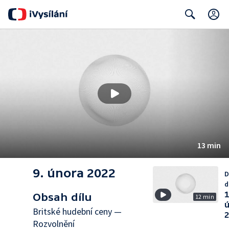
Search
13 min
9. února 2022
D
d
1
Obsah dílu
12 min
Britské hudební ceny —
Rozvolnění