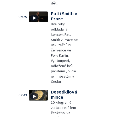
děti.
Patti Smith v
06:25
Praze
Dva roky
odkládaný
koncert Patti
Smith v Praze se
uskuteční 19.
července ve
Foru Karlín.
Vystoupení,
odložené kvůli
pandemii, bude
jejím šestým v
Česku.
Desetikilová
07:43
mince
10 kilogramů
zlata s reliéfem
českého lva -