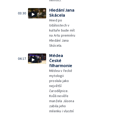
nemoci.
Hledání Jana
03:30
Skácela
Hned po
Událostech v
kultuře bude mít
na Artu premiéru
Hledání Jana
Skácela.
Médea
04:17
České
filharmonie
Médea v řecké
mytologii
proslula jako
největší
čarodějnice.
Kvůli nevěře
manžela Jásona
zabila jeho
milenku i vlastní