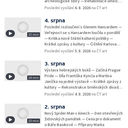
archeologické sbíry — Rehabilitace umělce
Milana Knížáka — Trailer na film Osamělý vlk
Poslední vysílání
6. 8. 2026
na ČT art
— Rošíření videohry Mafia: Domovina
4. srpna
Poslední rozloučení s Glenem Hansardem —
Veřejnost se s Hansardem loučila v pondělí
13 min
— Kritika nové Státní kulturní politiky —
Krátké zprávy z kultury — Čištění Karlova
mostu — Archeologický výzkum na
Poslední vysílání
5. 8. 2026
na ČT art
Znojemsku — Natáčení vánoční pohádky pro
neslyšící
3. srpna
Výstava hebrejských tisků — Začíná Prague
Pride — Díla Františka Kyncla a Martina
14 min
Janíčka na jedné výstavě — Krátké zprávy z
kultury — Rekonstrukce brněnských divadel
— Budoucnost Knihovny Václava Havla —
Poslední vysílání
4. 8. 2026
na ČT art
Nové album projektu Aplaus pro dva —
Kulturní tipy
2. srpna
Nový Spider-Man v kinech — Den otevřených
židovských památek — Cena pro dokument
15 min
o Báře Basikové — Přípravy Marka