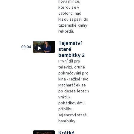
nová mince,
kterou se v
Jablonci nad
Nisou zapsali do
tuzemské knihy
rekordů.
Tajemství
09:04
staré
bambitky 2
První díl pro
televizi, druhé
pokračování pro
kina - režisér Ivo
Macharáček se
po deseti letech
vrátil k
pohádkovému
příběhu
Tajemství staré
bambitky.
Krátké