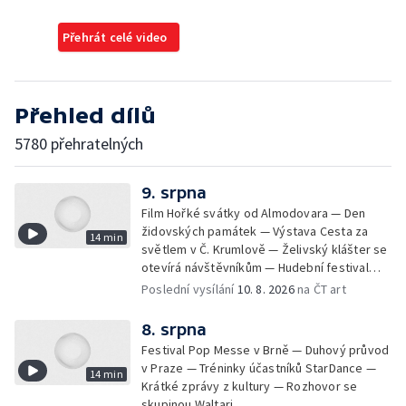
Přehrát celé video
Přehled dílů
5780 přehratelných
9. srpna
Film Hořké svátky od Almodovara — Den
židovských památek — Výstava Cesta za
14 min
světlem v Č. Krumlově — Želivský klášter se
otevírá návštěvníkům — Hudební festival
Vyrij u Kyjeva — Fat Dog na Pop Messe
Poslední vysílání
10. 8. 2026
na ČT art
8. srpna
Festival Pop Messe v Brně — Duhový průvod
v Praze — Tréninky účastníků StarDance —
14 min
Krátké zprávy z kultury — Rozhovor se
skupinou Waltari