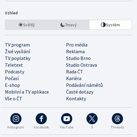
Vzhled
Světlý
Tmavý
Systém
TV program
Pro média
Živé vysílání
Reklama
TV poplatky
Studio Brno
Teletext
Studio Ostrava
Podcasty
Rada ČT
Počasí
Kariéra
E-shop
Podávání námětů
Mobilní a TV aplikace
Časté dotazy
Vše o ČT
Kontakty
Instagram
Facebook
YouTube
X
Threads