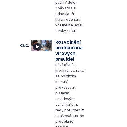
patřil Adele.
Zpěvačka si
odnesla tři
hlavní ocenění,
včetně nejlepší
desky roku.
Rozvolnění
03:01
protikorona
virových
pravidel
Návštěvníci
hromadných akcí
se od zítřka
nemusí
prokazovat
platným
covidovým
certifikátem,
tedy potvrzením
o očkování nebo
prodělané