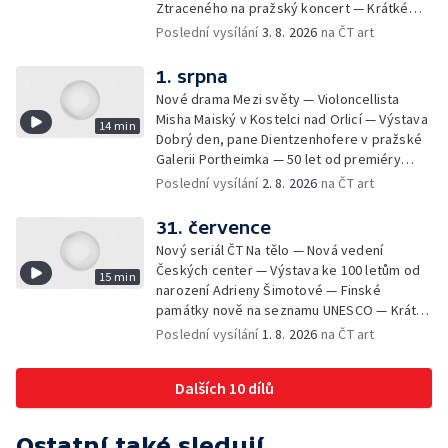
Ztraceného na pražský koncert — Krátké
zprávy z kultury — Nález historických
Poslední vysílání
3. 8. 2026
na ČT art
bronzových nástrojů
1. srpna
Nové drama Mezi světy — Violoncellista
Misha Maiský v Kostelci nad Orlicí — Výstava
14 min
Dobrý den, pane Dientzenhofere v pražské
Galerii Portheimka — 50 let od premiéry
filmu Na samotě u lesa — Krátké zprávy z
Poslední vysílání
2. 8. 2026
na ČT art
kultury — Nominace na hudební ceny
Mercury
31. července
Nový seriál ČT Na tělo — Nová vedení
Českých center — Výstava ke 100 letům od
15 min
narození Adrieny Šimotové — Finské
památky nově na seznamu UNESCO — Krátké
zprávy z kultury — Začíná Jiráskův Hronov —
Poslední vysílání
1. 8. 2026
na ČT art
Kulturní tipy
Dalších 10 dílů
Ostatní také sledují