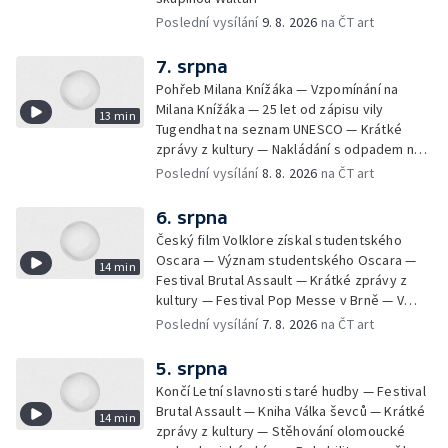
Poslední vysílání
9. 8. 2026
na ČT art
7. srpna
Pohřeb Milana Knížáka — Vzpomínání na
Milana Knížáka — 25 let od zápisu vily
13 min
Tugendhat na seznam UNESCO — Krátké
zprávy z kultury — Nakládání s odpadem na
festivalu Brutal Assault — Koncert Marka
Poslední vysílání
8. 8. 2026
na ČT art
Ztraceného na Letenské pláni
6. srpna
Český film Volklore získal studentského
Oscara — Význam studentského Oscara —
14 min
Festival Brutal Assault — Krátké zprávy z
kultury — Festival Pop Messe v Brně — V
Opavě promítají Odysseu z filmového pásu
Poslední vysílání
7. 8. 2026
na ČT art
5. srpna
Končí Letní slavnosti staré hudby — Festival
Brutal Assault — Kniha Válka ševců — Krátké
14 min
zprávy z kultury — Stěhování olomoucké