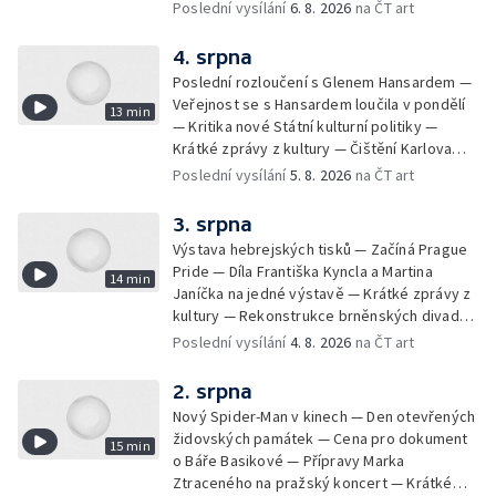
Milana Knížáka — Trailer na film Osamělý vlk
Poslední vysílání
6. 8. 2026
na ČT art
— Rošíření videohry Mafia: Domovina
4. srpna
Poslední rozloučení s Glenem Hansardem —
Veřejnost se s Hansardem loučila v pondělí
13 min
— Kritika nové Státní kulturní politiky —
Krátké zprávy z kultury — Čištění Karlova
mostu — Archeologický výzkum na
Poslední vysílání
5. 8. 2026
na ČT art
Znojemsku — Natáčení vánoční pohádky pro
neslyšící
3. srpna
Výstava hebrejských tisků — Začíná Prague
Pride — Díla Františka Kyncla a Martina
14 min
Janíčka na jedné výstavě — Krátké zprávy z
kultury — Rekonstrukce brněnských divadel
— Budoucnost Knihovny Václava Havla —
Poslední vysílání
4. 8. 2026
na ČT art
Nové album projektu Aplaus pro dva —
Kulturní tipy
2. srpna
Nový Spider-Man v kinech — Den otevřených
židovských památek — Cena pro dokument
15 min
o Báře Basikové — Přípravy Marka
Ztraceného na pražský koncert — Krátké