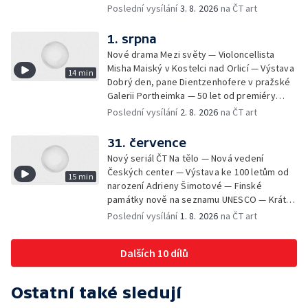
zprávy z kultury — Nález historických
Poslední vysílání
3. 8. 2026
na ČT art
bronzových nástrojů
1. srpna
Nové drama Mezi světy — Violoncellista
Misha Maiský v Kostelci nad Orlicí — Výstava
14 min
Dobrý den, pane Dientzenhofere v pražské
Galerii Portheimka — 50 let od premiéry
filmu Na samotě u lesa — Krátké zprávy z
Poslední vysílání
2. 8. 2026
na ČT art
kultury — Nominace na hudební ceny
Mercury
31. července
Nový seriál ČT Na tělo — Nová vedení
Českých center — Výstava ke 100 letům od
15 min
narození Adrieny Šimotové — Finské
památky nově na seznamu UNESCO — Krátké
zprávy z kultury — Začíná Jiráskův Hronov —
Poslední vysílání
1. 8. 2026
na ČT art
Kulturní tipy
Dalších 10 dílů
Ostatní také sledují