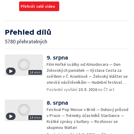
Přehrát celé video
Přehled dílů
5780 přehratelných
9. srpna
Film Hořké svátky od Almodovara — Den
židovských památek — Výstava Cesta za
14 min
světlem v Č. Krumlově — Želivský klášter se
otevírá návštěvníkům — Hudební festival
Vyrij u Kyjeva — Fat Dog na Pop Messe
Poslední vysílání
10. 8. 2026
na ČT art
8. srpna
Festival Pop Messe v Brně — Duhový průvod
v Praze — Tréninky účastníků StarDance —
14 min
Krátké zprávy z kultury — Rozhovor se
skupinou Waltari