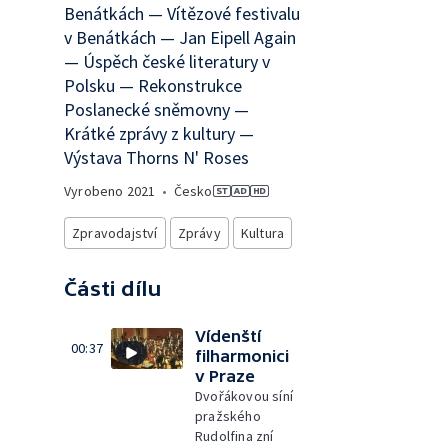
Benátkách — Vítězové festivalu
v Benátkách — Jan Eipell Again
— Úspěch české literatury v
Polsku — Rekonstrukce
Poslanecké sněmovny —
Krátké zprávy z kultury —
Výstava Thorns N' Roses
Vyrobeno
2021
•
Česko
Zpravodajství
Zprávy
Kultura
Části dílu
Vídenští
00:37
filharmonici
v Praze
Dvořákovou síní
pražského
Rudolfina zní