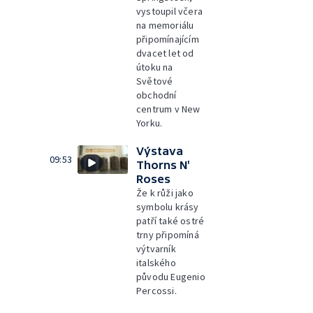
vystoupil včera
na memoriálu
připomínajícím
dvacet let od
útoku na
Světové
obchodní
centrum v New
Yorku.
Výstava
09:53
Thorns N'
Roses
Že k růži jako
symbolu krásy
patří také ostré
trny připomíná
výtvarník
italského
původu Eugenio
Percossi.