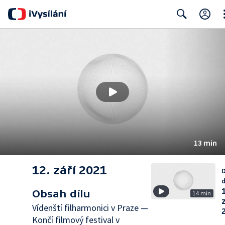
Cl
Search
13 min
12. září 2021
D
d
Obsah dílu
14 min
Vídenští filharmonici v Praze —
Končí filmový festival v