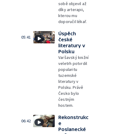
sobě objevil až
díky arterapii,
kterou mu
doporučil lékař.
Úspěch
05:41
české
literatury v
Polsku
Varšavský knižní
veletrh potvrdil
popularitu
tuzemské
literatury v
Polsku. Právě
Česko bylo
čestným
hostem.
Rekonstrukc
06:42
e
Poslanecké