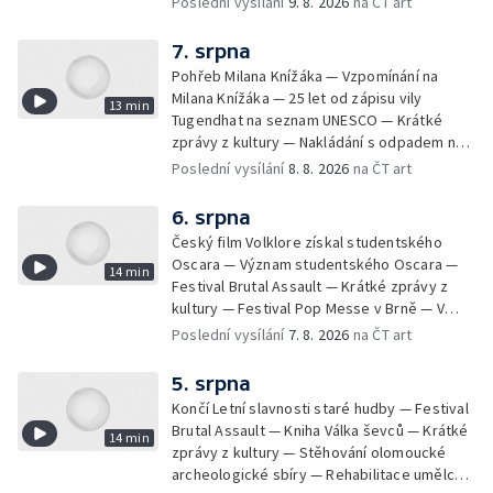
Poslední vysílání
9. 8. 2026
na ČT art
7. srpna
Pohřeb Milana Knížáka — Vzpomínání na
Milana Knížáka — 25 let od zápisu vily
13 min
Tugendhat na seznam UNESCO — Krátké
zprávy z kultury — Nakládání s odpadem na
festivalu Brutal Assault — Koncert Marka
Poslední vysílání
8. 8. 2026
na ČT art
Ztraceného na Letenské pláni
6. srpna
Český film Volklore získal studentského
Oscara — Význam studentského Oscara —
14 min
Festival Brutal Assault — Krátké zprávy z
kultury — Festival Pop Messe v Brně — V
Opavě promítají Odysseu z filmového pásu
Poslední vysílání
7. 8. 2026
na ČT art
5. srpna
Končí Letní slavnosti staré hudby — Festival
Brutal Assault — Kniha Válka ševců — Krátké
14 min
zprávy z kultury — Stěhování olomoucké
archeologické sbíry — Rehabilitace umělce