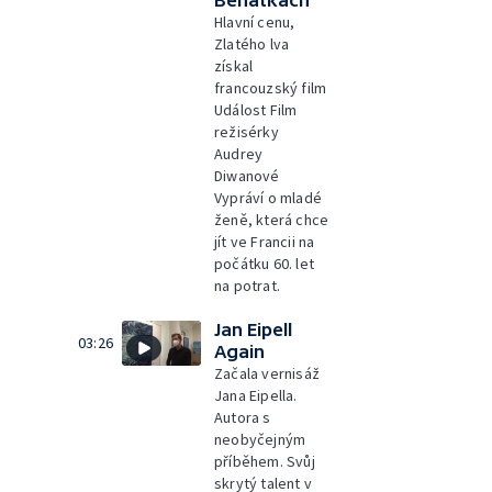
Benátkách
Hlavní cenu,
Zlatého lva
získal
francouzský film
Událost Film
režisérky
Audrey
Diwanové
Vypráví o mladé
ženě, která chce
jít ve Francii na
počátku 60. let
na potrat.
Jan Eipell
03:26
Again
Začala vernisáž
Jana Eipella.
Autora s
neobyčejným
příběhem. Svůj
skrytý talent v