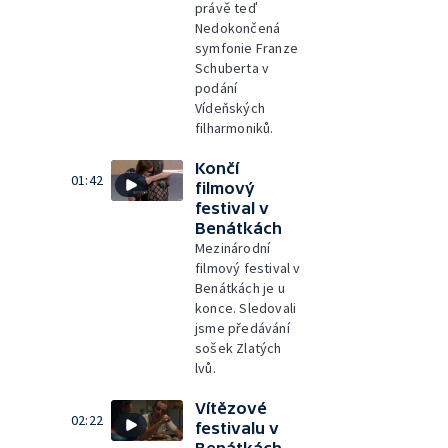
právě teď
Nedokončená
symfonie Franze
Schuberta v
podání
Vídeňských
filharmoniků.
Končí
01:42
filmový
festival v
Benátkách
Mezinárodní
filmový festival v
Benátkách je u
konce. Sledovali
jsme předávání
sošek Zlatých
lvů.
Vítězové
02:22
festivalu v