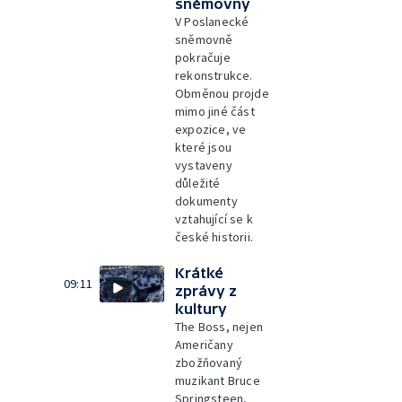
sněmovny
V Poslanecké
sněmovně
pokračuje
rekonstrukce.
Obměnou projde
mimo jiné část
expozice, ve
které jsou
vystaveny
důležité
dokumenty
vztahující se k
české historii.
Krátké
09:11
zprávy z
kultury
The Boss, nejen
Američany
zbožňovaný
muzikant Bruce
Springsteen,