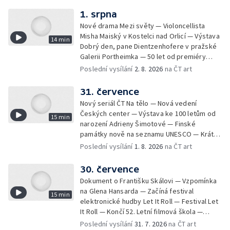
1. srpna
Nové drama Mezi světy — Violoncellista
Misha Maiský v Kostelci nad Orlicí — Výstava
14 min
Dobrý den, pane Dientzenhofere v pražské
Galerii Portheimka — 50 let od premiéry
filmu Na samotě u lesa — Krátké zprávy z
Poslední vysílání
2. 8. 2026
na ČT art
kultury — Nominace na hudební ceny
Mercury
31. července
Nový seriál ČT Na tělo — Nová vedení
Českých center — Výstava ke 100 letům od
15 min
narození Adrieny Šimotové — Finské
památky nově na seznamu UNESCO — Krátké
zprávy z kultury — Začíná Jiráskův Hronov —
Poslední vysílání
1. 8. 2026
na ČT art
Kulturní tipy
30. července
Dokument o Františku Skálovi — Vzpomínka
na Glena Hansarda — Začíná festival
15 min
elektronické hudby Let It Roll — Festival Let
It Roll — Končí 52. Letní filmová škola —
Krátké zprávy z kultury — Rekonstrukce
Poslední vysílání
31. 7. 2026
na ČT art