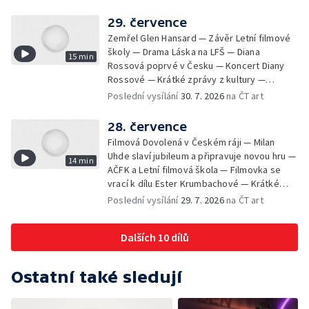
varhan v kostele Panny Marie Sněžné
29. července
Zemřel Glen Hansard — Závěr Letní filmové
školy — Drama Láska na LFŠ — Diana
15 min
Rossová poprvé v Česku — Koncert Diany
Rossové — Krátké zprávy z kultury —
Výstavy o proměnách Prahy — Zahajení
Poslední vysílání
30. 7. 2026
na ČT art
Litomyšl Festu
28. července
Filmová Dovolená v Českém ráji — Milan
Uhde slaví jubileum a připravuje novou hru —
14 min
AČFK a Letní filmová škola — Filmovka se
vrací k dílu Ester Krumbachové — Krátké
zprávy z kultury — Antonín Střížek namaloval
Poslední vysílání
29. 7. 2026
na ČT art
Svět od vedle
Dalších 10 dílů
Ostatní také sledují