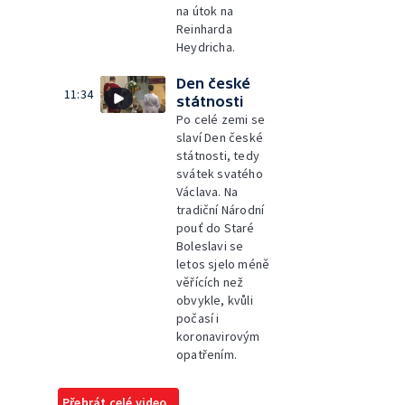
na útok na
Reinharda
Heydricha.
Den české
11:34
státnosti
Po celé zemi se
slaví Den české
státnosti, tedy
svátek svatého
Václava. Na
tradiční Národní
pouť do Staré
Boleslavi se
letos sjelo méně
věřících než
obvykle, kvůli
počasí i
koronavirovým
opatřením.
Přehrát celé video