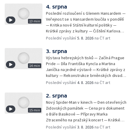
4. srpna
Poslední rozloučení s Glenem Hansardem —
Veřejnost se s Hansardem loučila v pondělí
13 min
— Kritika nové Státní kulturní politiky —
Krátké zprávy z kultury — Čištění Karlova
mostu — Archeologický výzkum na
Poslední vysílání
5. 8. 2026
na ČT art
Znojemsku — Natáčení vánoční pohádky pro
neslyšící
3. srpna
Výstava hebrejských tisků — Začíná Prague
Pride — Díla Františka Kyncla a Martina
14 min
Janíčka na jedné výstavě — Krátké zprávy z
kultury — Rekonstrukce brněnských divadel
— Budoucnost Knihovny Václava Havla —
Poslední vysílání
4. 8. 2026
na ČT art
Nové album projektu Aplaus pro dva —
Kulturní tipy
2. srpna
Nový Spider-Man v kinech — Den otevřených
židovských památek — Cena pro dokument
15 min
o Báře Basikové — Přípravy Marka
Ztraceného na pražský koncert — Krátké
zprávy z kultury — Nález historických
Poslední vysílání
3. 8. 2026
na ČT art
bronzových nástrojů