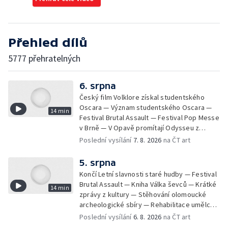
Přehled dílů
5777 přehratelných
6. srpna
Český film Volklore získal studentského
Oscara — Význam studentského Oscara —
14 min
Festival Brutal Assault — Festival Pop Messe
v Brně — V Opavě promítají Odysseu z
filmového pásu
Poslední vysílání
7. 8. 2026
na ČT art
5. srpna
Končí Letní slavnosti staré hudby — Festival
Brutal Assault — Kniha Válka ševců — Krátké
14 min
zprávy z kultury — Stěhování olomoucké
archeologické sbíry — Rehabilitace umělce
Milana Knížáka — Trailer na film Osamělý vlk
Poslední vysílání
6. 8. 2026
na ČT art
— Rošíření videohry Mafia: Domovina