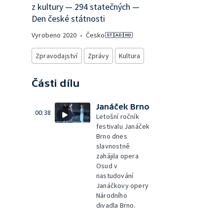
z kultury — 294 statečných —
Den české státnosti
Vyrobeno
2020
•
Česko
Zpravodajství
Zprávy
Kultura
Části dílu
Janáček Brno
00:38
Letošní ročník
festivalu Janáček
Brno dnes
slavnostně
zahájila opera
Osud v
nastudování
Janáčkovy opery
Národního
divadla Brno.