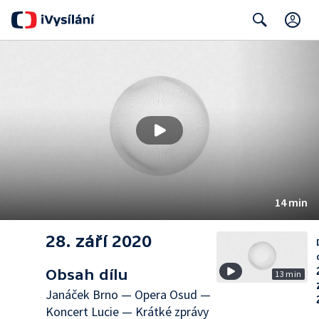
C
Search
14 min
28. září 2020
Obsah dílu
13 min
Janáček Brno — Opera Osud —
Koncert Lucie — Krátké zprávy