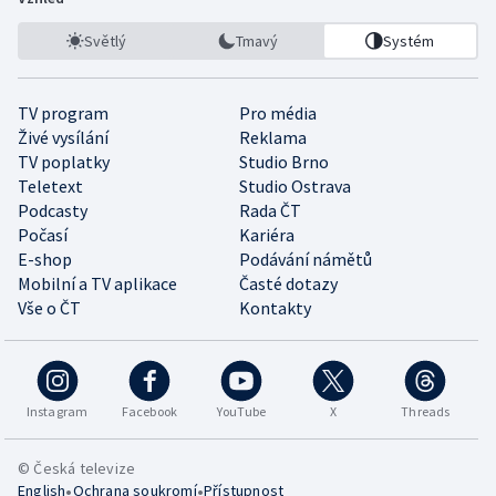
Světlý
Tmavý
Systém
TV program
Pro média
Živé vysílání
Reklama
TV poplatky
Studio Brno
Teletext
Studio Ostrava
Podcasty
Rada ČT
Počasí
Kariéra
E-shop
Podávání námětů
Mobilní a TV aplikace
Časté dotazy
Vše o ČT
Kontakty
Instagram
Facebook
YouTube
X
Threads
© Česká televize
•
•
English
Ochrana soukromí
Přístupnost