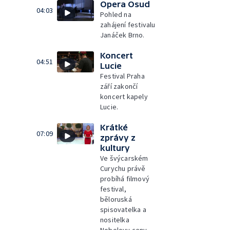
Opera Osud
04:03
Pohled na
zahájení festivalu
Janáček Brno.
Koncert
04:51
Lucie
Festival Praha
září zakončí
koncert kapely
Lucie.
Krátké
07:09
zprávy z
kultury
Ve švýcarském
Curychu právě
probíhá filmový
festival,
běloruská
spisovatelka a
nositelka