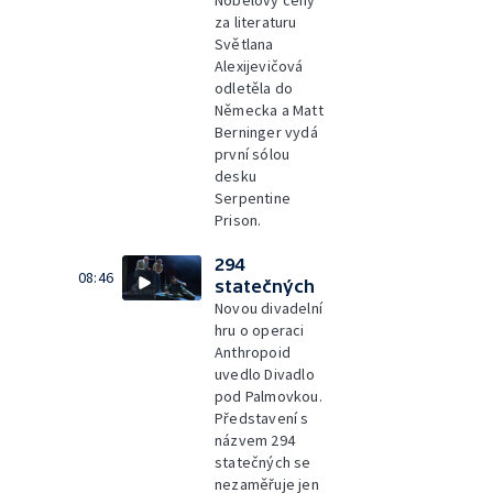
Nobelovy ceny
za literaturu
Světlana
Alexijevičová
odletěla do
Německa a Matt
Berninger vydá
první sólou
desku
Serpentine
Prison.
294
08:46
statečných
Novou divadelní
hru o operaci
Anthropoid
uvedlo Divadlo
pod Palmovkou.
Představení s
názvem 294
statečných se
nezaměřuje jen