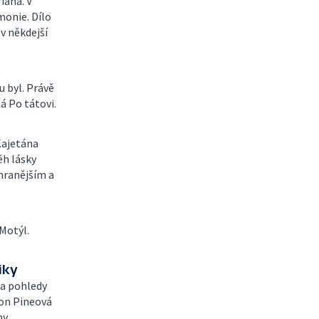
iana. V
monie. Dílo
v někdejší
 byl. Právě
á Po tátovi.
Kajetána
ěh lásky
hranějším a
Motýl.
iky
 a pohledy
on Pineová
by