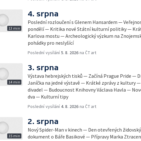
4. srpna
Poslední rozloučení s Glenem Hansardem — Veřejnost
13 min
pondělí — Kritika nové Státní kulturní politiky — Krá
Karlova mostu — Archeologický výzkum na Znojemsk
pohádky pro neslyšící
Poslední vysílání
5. 8. 2026
na ČT art
3. srpna
Výstava hebrejských tisků — Začíná Prague Pride — Dí
14 min
Janíčka na jedné výstavě — Krátké zprávy z kultury
divadel — Budoucnost Knihovny Václava Havla — Nov
dva — Kulturní tipy
Poslední vysílání
4. 8. 2026
na ČT art
2. srpna
Nový Spider-Man v kinech — Den otevřených židovsk
15 min
dokument o Báře Basikové — Přípravy Marka Ztracen