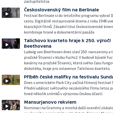
zastupitelstva.
Československý film na Berlinale
Festival Berlinale si do letošního programu vybral 
cestu. Digitálně restaurované drama z roku 1948 uve
klasických filmů. Zásadní titul československé kine
kombinuje hrané a dokumentární pasáže.
Talichovo kvarteto hraje k 250. výročí
Beethovena
Ludwig van Beethoven dnes slaví 250. narozeniny a 
pražské Štvanici v klubu Fuchs2. V budově bývalé Fu
kavárny na pražské Štvanici, která svého času fungo
diskotéka, hraje pro oslavence Talichovo kvarteto.
Příběh české malířky na festivalu Sun
Dnes v americkém Park City začíná filmový festival
Přední událost světového nezávislého filmu letos 
hned několik snímků s výraznou českou účastí.
Mansurjanovo rekviem
Nominaci na Grammy a mnohá další ocenění získal