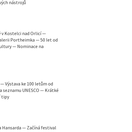
vých nástrojů
v Kostelci nad Orlicí —
lerii Portheimka — 50 let od
kultury — Nominace na
 — Výstava ke 100 letům od
 na seznamu UNESCO — Krátké
 tipy
 Hansarda — Začíná festival