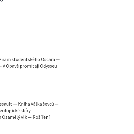
Význam studentského Oscara —
 — V Opavě promítají Odysseu
Assault — Kniha Válka ševců —
eologické sbíry —
m Osamělý vlk — Rošíření