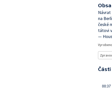
Obsa
Návrat
na Berl
české m
tátovi 
— Housl
Vyroben
Zpravod
Části
00:37