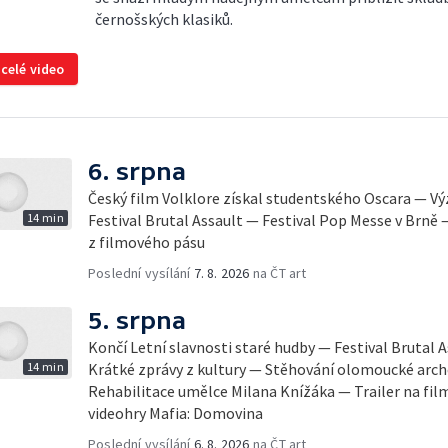
černošských klasiků.
 celé video
6. srpna
Český film Volklore získal studentského Oscara — 
14 min
Festival Brutal Assault — Festival Pop Messe v Brně
z filmového pásu
Poslední vysílání
7. 8. 2026
na ČT art
5. srpna
Končí Letní slavnosti staré hudby — Festival Brutal 
14 min
Krátké zprávy z kultury — Stěhování olomoucké arch
Rehabilitace umělce Milana Knížáka — Trailer na fil
videohry Mafia: Domovina
Poslední vysílání
6. 8. 2026
na ČT art