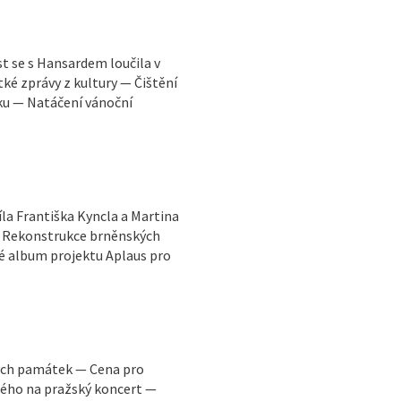
 se s Hansardem loučila v
tké zprávy z kultury — Čištění
u — Natáčení vánoční
la Františka Kyncla a Martina
 — Rekonstrukce brněnských
é album projektu Aplaus pro
ých památek — Cena pro
ého na pražský koncert —