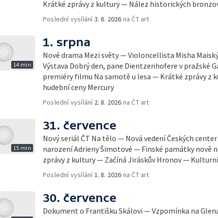
Krátké zprávy z kultury — Nález historických bronzo
Poslední vysílání
3. 8. 2026
na ČT art
1. srpna
Nové drama Mezi světy — Violoncellista Misha Maiský 
14 min
Výstava Dobrý den, pane Dientzenhofere v pražské Ga
premiéry filmu Na samotě u lesa — Krátké zprávy z 
hudební ceny Mercury
Poslední vysílání
2. 8. 2026
na ČT art
31. července
Nový seriál ČT Na tělo — Nová vedení Českých center
15 min
narození Adrieny Šimotové — Finské památky nově
zprávy z kultury — Začíná Jiráskův Hronov — Kulturní
Poslední vysílání
1. 8. 2026
na ČT art
30. července
Dokument o Františku Skálovi — Vzpomínka na Glena