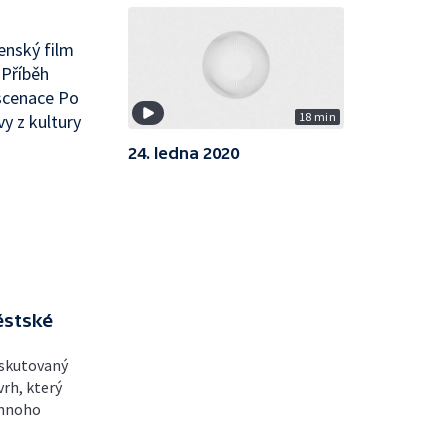
enský film
 Příběh
scenace Po
18 min
y z kultury
24. ledna 2020
ěstské
iskutovaný
rh, který
 mnoho