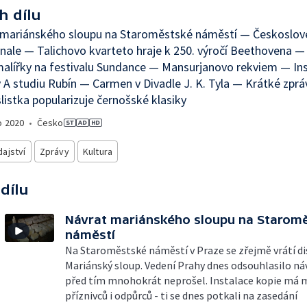
h dílu
 mariánského sloupu na Staroměstské náměstí — Českoslov
inale — Talichovo kvarteto hraje k 250. výročí Beethovena —
alířky na festivalu Sundance — Mansurjanovo rekviem — In
v A studiu Rubín — Carmen v Divadle J. K. Tyla — Krátké zpráv
istka popularizuje černošské klasiky
o
2020
•
Česko
ajství
Zprávy
Kultura
 dílu
Návrat mariánského sloupu na Starom
náměstí
Na Staroměstské náměstí v Praze se zřejmě vrátí d
Mariánský sloup. Vedení Prahy dnes odsouhlasilo náv
před tím mnohokrát neprošel. Instalace kopie má
příznivců i odpůrců - ti se dnes potkali na zasedání