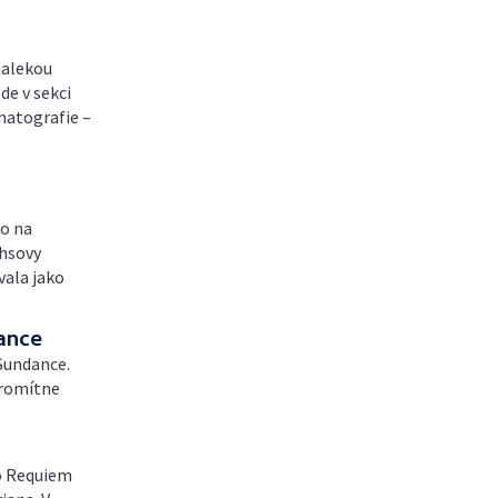
Dalekou
de v sekci
matografie –
to na
chsovy
vala jako
dance
 Sundance.
promítne
o Requiem