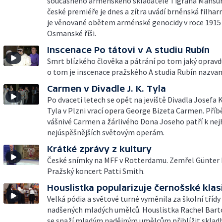
současného arménského skladatele Tigrana Mansur
české premiéře je dnes a zítra uvádí brněnská filhar
je věnované obětem arménské genocidy v roce 1915 
Osmanské říši.
Inscenace Po tátovi v A studiu Rubín
Smrt blízkého člověka a pátrání po tom jaký opravdu
o tom je inscenace pražského A studia Rubín nazvan
Carmen v Divadle J. K. Tyla
Po dvaceti letech se opět na jeviště Divadla Josefa 
Tyla v Plzni vrací opera George Bizeta Carmen. Příb
vášnivé Carmen a žárlivého Dona Joseho patří k nej
nejúspěšnějších světovým operám.
Krátké zprávy z kultury
České snímky na MFF v Rotterdamu. Zemřel Günter 
Pražský koncert Patti Smith.
Houslistka popularizuje černošské klas
Velká pódia a světové turné vyměnila za školní třídy
nadšených mladých umělců. Houslistka Rachel Bart
se snaží mladým nadějným umělcům přiblížit sklad