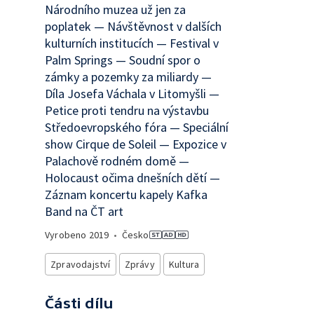
Národního muzea už jen za
poplatek — Návštěvnost v dalších
kulturních institucích — Festival v
Palm Springs — Soudní spor o
zámky a pozemky za miliardy —
Díla Josefa Váchala v Litomyšli —
Petice proti tendru na výstavbu
Středoevropského fóra — Speciální
show Cirque de Soleil — Expozice v
Palachově rodném domě —
Holocaust očima dnešních dětí —
Záznam koncertu kapely Kafka
Band na ČT art
Vyrobeno
2019
•
Česko
Zpravodajství
Zprávy
Kultura
Části dílu