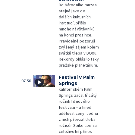
Do Národního muzea
stejně jako do
dalších kulturních
institucí, přišlo
mnoho návštěvníků
na konci prosince.
Pravidelně pozorují
zvýšený zájem kolem
svátků třeba v DOXu.
Rekordy ohlásilo taky
pražské planetárium.
Festival v Palm
07:50
Springs
kalifornském Palm
Springs začal třicátý
ročník filmového
festivalu – a hned
uděloval ceny. Jednu
z nich převzal třeba
režisér Spike Lee za
celoživotní přínos