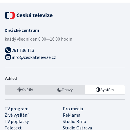
Divácké centrum
každý všední den:
8:00—16:00 hodin
261 136 113
info@ceskatelevize.cz
Vzhled
Světlý
Tmavý
Systém
TV program
Pro média
Živé vysílání
Reklama
TV poplatky
Studio Brno
Teletext
Studio Ostrava