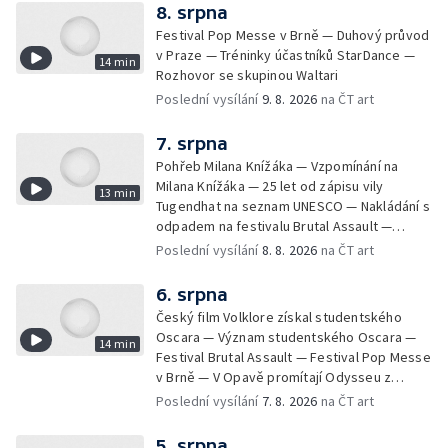
8. srpna
Festival Pop Messe v Brně — Duhový průvod
v Praze — Tréninky účastníků StarDance —
14 min
Rozhovor se skupinou Waltari
Poslední vysílání
9. 8. 2026
na ČT art
7. srpna
Pohřeb Milana Knížáka — Vzpomínání na
Milana Knížáka — 25 let od zápisu vily
13 min
Tugendhat na seznam UNESCO — Nakládání s
odpadem na festivalu Brutal Assault —
Koncert Marka Ztraceného na Letenské pláni
Poslední vysílání
8. 8. 2026
na ČT art
6. srpna
Český film Volklore získal studentského
Oscara — Význam studentského Oscara —
14 min
Festival Brutal Assault — Festival Pop Messe
v Brně — V Opavě promítají Odysseu z
filmového pásu
Poslední vysílání
7. 8. 2026
na ČT art
5. srpna