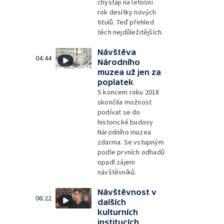
chystají na letošní
rok desítky nových
titulů. Teď přehled
těch nejdůležitějších.
Návštěva
04:44
Národního
muzea už jen za
poplatek
S koncem roku 2018
skončila možnost
podívat se do
historické budovy
Národního muzea
zdarma. Se vstupným
podle prvních odhadů
opadl zájem
návštěvníků.
Návštěvnost v
06:22
dalších
kulturních
institucích