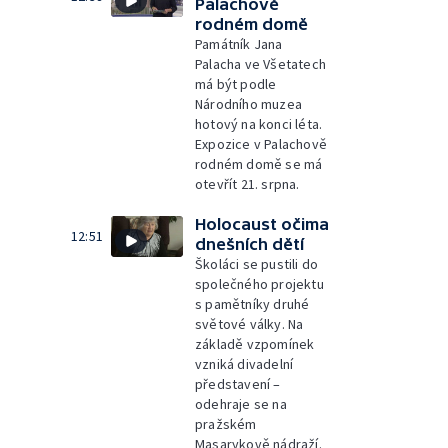
Palachově
rodném domě
Památník Jana
Palacha ve Všetatech
má být podle
Národního muzea
hotový na konci léta.
Expozice v Palachově
rodném domě se má
otevřít 21. srpna.
Holocaust očima
12:51
dnešních dětí
Školáci se pustili do
společného projektu
s pamětníky druhé
světové války. Na
základě vzpomínek
vzniká divadelní
představení –
odehraje se na
pražském
Masarykově nádraží.