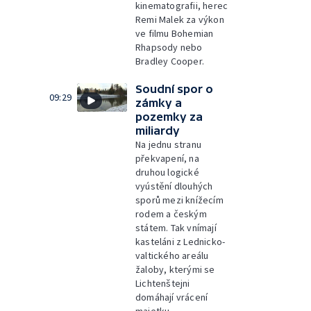
kinematografii, herec
Remi Malek za výkon
ve filmu Bohemian
Rhapsody nebo
Bradley Cooper.
Soudní spor o
09:29
zámky a
pozemky za
miliardy
Na jednu stranu
překvapení, na
druhou logické
vyústění dlouhých
sporů mezi knížecím
rodem a českým
státem. Tak vnímají
kasteláni z Lednicko-
valtického areálu
žaloby, kterými se
Lichtenštejni
domáhají vrácení