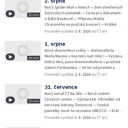
2. srpna
Nový Spider-Man v kinech — Den otevřených
židovských památek — Cena pro dokument
15 min
o Báře Basikové — Přípravy Marka
Ztraceného na pražský koncert — Krátké
zprávy z kultury — Nález historických
Poslední vysílání
3. 8. 2026
na ČT art
bronzových nástrojů
1. srpna
Nové drama Mezi světy — Violoncellista
Misha Maiský v Kostelci nad Orlicí — Výstava
14 min
Dobrý den, pane Dientzenhofere v pražské
Galerii Portheimka — 50 let od premiéry
filmu Na samotě u lesa — Krátké zprávy z
Poslední vysílání
2. 8. 2026
na ČT art
kultury — Nominace na hudební ceny
Mercury
31. července
Nový seriál ČT Na tělo — Nová vedení
Českých center — Výstava ke 100 letům od
15 min
narození Adrieny Šimotové — Finské
památky nově na seznamu UNESCO — Krátké
zprávy z kultury — Začíná Jiráskův Hronov —
Poslední vysílání
1. 8. 2026
na ČT art
Kulturní tipy