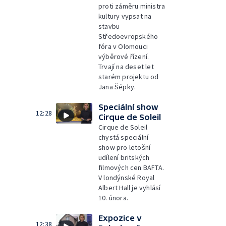
proti záměru ministra
kultury vypsat na
stavbu
Středoevropského
fóra v Olomouci
výběrové řízení.
Trvají na deset let
starém projektu od
Jana Šépky.
Speciální show
12:28
Cirque de Soleil
Cirque de Soleil
chystá speciální
show pro letošní
udílení britských
filmových cen BAFTA.
V londýnské Royal
Albert Hall je vyhlásí
10. února.
Expozice v
12:38