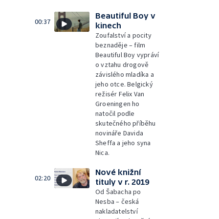
Beautiful Boy v
00:37
kinech
Zoufalství a pocity
beznaděje – film
Beautiful Boy vypráví
o vztahu drogově
závislého mladíka a
jeho otce. Belgický
režisér Felix Van
Groeningen ho
natočil podle
skutečného příběhu
novináře Davida
Sheffa a jeho syna
Nica.
Nové knižní
02:20
tituly v r. 2019
Od Šabacha po
Nesba – česká
nakladatelství