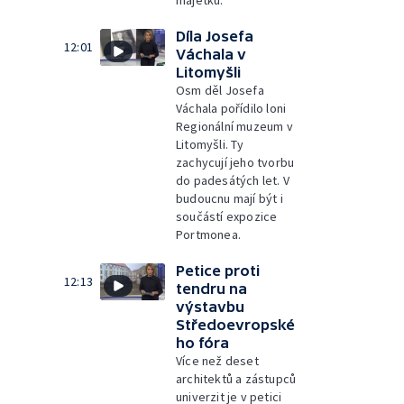
majetku.
Díla Josefa
12:01
Váchala v
Litomyšli
Osm děl Josefa
Váchala pořídilo loni
Regionální muzeum v
Litomyšli. Ty
zachycují jeho tvorbu
do padesátých let. V
budoucnu mají být i
součástí expozice
Portmonea.
Petice proti
12:13
tendru na
výstavbu
Středoevropské
ho fóra
Více než deset
architektů a zástupců
univerzit je v petici