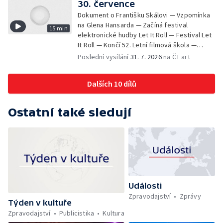
30. července
Dokument o Františku Skálovi — Vzpomínka
na Glena Hansarda — Začíná festival
15 min
elektronické hudby Let It Roll — Festival Let
It Roll — Končí 52. Letní filmová škola —
Krátké zprávy z kultury — Rekonstrukce
Poslední vysílání
31. 7. 2026
na ČT art
varhan v kostele Panny Marie Sněžné
Dalších 10 dílů
Ostatní také sledují
Události
Zpravodajství
Zprávy
Týden v kultuře
Zpravodajství
Publicistika
Kultura