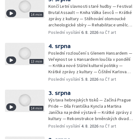
Končí Letní slavnosti staré hudby — Festival
Brutal Assault — Kniha Válka ševců — Krátké
14 min
zprávy z kultury — Stěhování olomoucké
archeologické sbíry — Rehabilitace umělce
Milana Knížáka — Trailer na film Osamělý vlk
Poslední vysílání
6. 8. 2026
na ČT art
— Rošíření videohry Mafia: Domovina
4. srpna
Poslední rozloučení s Glenem Hansardem —
Veřejnost se s Hansardem loučila v pondělí
13 min
— Kritika nové Státní kulturní politiky —
Krátké zprávy z kultury — Čištění Karlova
mostu — Archeologický výzkum na
Poslední vysílání
5. 8. 2026
na ČT art
Znojemsku — Natáčení vánoční pohádky pro
neslyšící
3. srpna
Výstava hebrejských tisků — Začíná Prague
Pride — Díla Františka Kyncla a Martina
14 min
Janíčka na jedné výstavě — Krátké zprávy z
kultury — Rekonstrukce brněnských divadel
— Budoucnost Knihovny Václava Havla —
Poslední vysílání
4. 8. 2026
na ČT art
Nové album projektu Aplaus pro dva —
Kulturní tipy