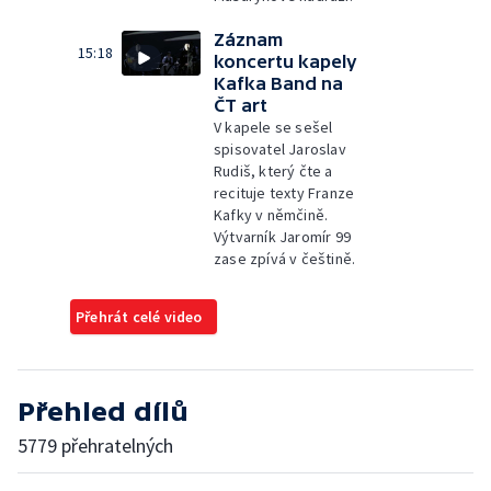
Záznam
15:18
koncertu kapely
Kafka Band na
ČT art
V kapele se sešel
spisovatel Jaroslav
Rudiš, který čte a
recituje texty Franze
Kafky v němčině.
Výtvarník Jaromír 99
zase zpívá v češtině.
Přehrát celé video
Přehled dílů
5779 přehratelných