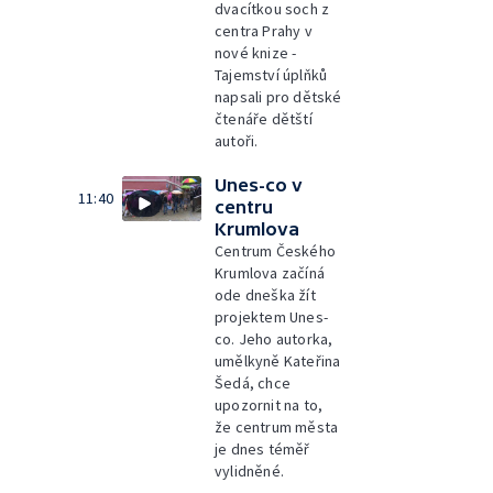
dvacítkou soch z
centra Prahy v
nové knize -
Tajemství úplňků
napsali pro dětské
čtenáře dětští
autoři.
Unes-co v
11:40
centru
Krumlova
Centrum Českého
Krumlova začíná
ode dneška žít
projektem Unes-
co. Jeho autorka,
umělkyně Kateřina
Šedá, chce
upozornit na to,
že centrum města
je dnes téměř
vylidněné.