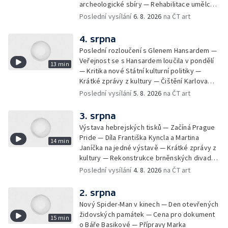
archeologické sbíry — Rehabilitace umělce
Milana Knížáka — Trailer na film Osamělý vlk
Poslední vysílání
6. 8. 2026
na ČT art
— Rošíření videohry Mafia: Domovina
4. srpna
Poslední rozloučení s Glenem Hansardem —
Veřejnost se s Hansardem loučila v pondělí
13 min
— Kritika nové Státní kulturní politiky —
Krátké zprávy z kultury — Čištění Karlova
mostu — Archeologický výzkum na
Poslední vysílání
5. 8. 2026
na ČT art
Znojemsku — Natáčení vánoční pohádky pro
neslyšící
3. srpna
Výstava hebrejských tisků — Začíná Prague
Pride — Díla Františka Kyncla a Martina
14 min
Janíčka na jedné výstavě — Krátké zprávy z
kultury — Rekonstrukce brněnských divadel
— Budoucnost Knihovny Václava Havla —
Poslední vysílání
4. 8. 2026
na ČT art
Nové album projektu Aplaus pro dva —
Kulturní tipy
2. srpna
Nový Spider-Man v kinech — Den otevřených
židovských památek — Cena pro dokument
15 min
o Báře Basikové — Přípravy Marka