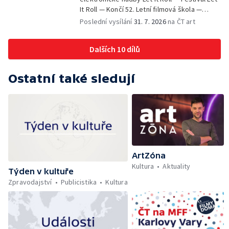
It Roll — Končí 52. Letní filmová škola —
Krátké zprávy z kultury — Rekonstrukce
Poslední vysílání
31. 7. 2026
na ČT art
varhan v kostele Panny Marie Sněžné
Dalších 10 dílů
Ostatní také sledují
ArtZóna
Kultura
Aktuality
Týden v kultuře
Zpravodajství
Publicistika
Kultura