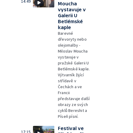
14:49
Moucha
vystavuje v
Galerii U
Betlémské
kaple
Barevné
dřevoryty nebo
olejomalby -
Miloslav Moucha
vystavuje v
pražské Galerii U
Betlémské kaple.
Výtvarník žijící
střídavě v
Čechách a ve
Francii
představuje další
obrazy ze svých
cyklů Bereshit a
Píseň písní.
Festival ve
17:15