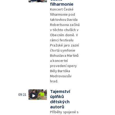
filharmonie
Koncert České
filharmonie pod
taktovkou Davida
Robertsona začíná
v těchto chvílích v
Obecním domě. V
rámci festivalu
Pražské jaro zazní
čtvrtá symfonie
Bohuslava Martinů
a koncertní
provedení opery
Bély Bartóka
Modrovousův
hrad.
Tajemství
09:21
úplňků
dětských
autorů
Příběhy spojené s