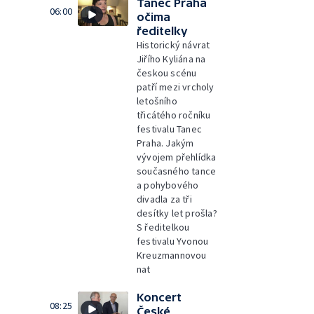
Tanec Praha
06:00
očima
ředitelky
Historický návrat
Jiřího Kyliána na
českou scénu
patří mezi vrcholy
letošního
třicátého ročníku
festivalu Tanec
Praha. Jakým
vývojem přehlídka
současného tance
a pohybového
divadla za tři
desítky let prošla?
S ředitelkou
festivalu Yvonou
Kreuzmannovou
nat
Koncert
08:25
České