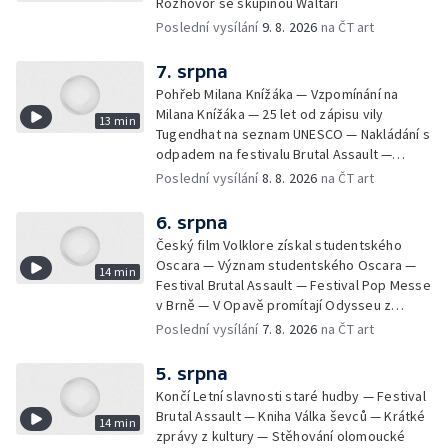
Rozhovor se skupinou Waltari
Poslední vysílání
9. 8. 2026
na ČT art
7. srpna
Pohřeb Milana Knížáka — Vzpomínání na
Milana Knížáka — 25 let od zápisu vily
13 min
Tugendhat na seznam UNESCO — Nakládání s
odpadem na festivalu Brutal Assault —
Koncert Marka Ztraceného na Letenské pláni
Poslední vysílání
8. 8. 2026
na ČT art
6. srpna
Český film Volklore získal studentského
Oscara — Význam studentského Oscara —
14 min
Festival Brutal Assault — Festival Pop Messe
v Brně — V Opavě promítají Odysseu z
filmového pásu
Poslední vysílání
7. 8. 2026
na ČT art
5. srpna
Končí Letní slavnosti staré hudby — Festival
Brutal Assault — Kniha Válka ševců — Krátké
14 min
zprávy z kultury — Stěhování olomoucké