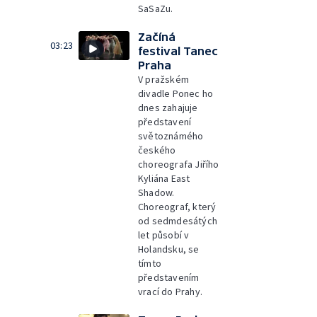
SaSaZu.
Začíná
03:23
festival Tanec
Praha
V pražském
divadle Ponec ho
dnes zahajuje
představení
světoznámého
českého
choreografa Jiřího
Kyliána East
Shadow.
Choreograf, který
od sedmdesátých
let působí v
Holandsku, se
tímto
představením
vrací do Prahy.