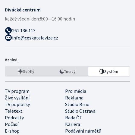
Divácké centrum
každý všední den:
8:00—16:00 hodin
261 136 113
info@ceskatelevize.cz
Vzhled
Světlý
Tmavý
Systém
TV program
Pro média
Živé vysílání
Reklama
TV poplatky
Studio Brno
Teletext
Studio Ostrava
Podcasty
Rada ČT
Počasí
Kariéra
E-shop
Podávání námětů