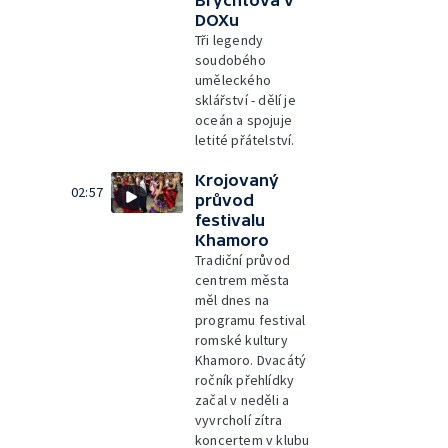
Brychtová v
DOXu
Tři legendy
soudobého
uměleckého
sklářství - dělí je
oceán a spojuje
letité přátelství.
Krojovaný
02:57
průvod
festivalu
Khamoro
Tradiční průvod
centrem města
měl dnes na
programu festival
romské kultury
Khamoro. Dvacátý
ročník přehlídky
začal v neděli a
vyvrcholí zítra
koncertem v klubu