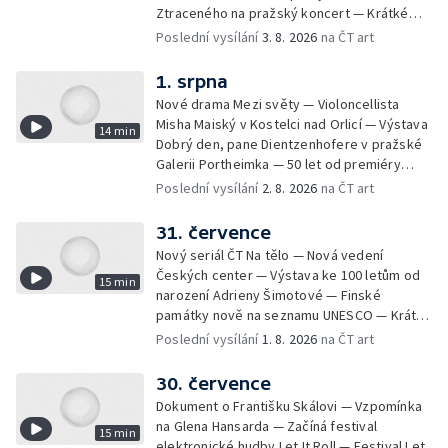
Ztraceného na pražský koncert — Krátké
zprávy z kultury — Nález historických
Poslední vysílání
3. 8. 2026
na ČT art
bronzových nástrojů
1. srpna
Nové drama Mezi světy — Violoncellista
Misha Maiský v Kostelci nad Orlicí — Výstava
14 min
Dobrý den, pane Dientzenhofere v pražské
Galerii Portheimka — 50 let od premiéry
filmu Na samotě u lesa — Krátké zprávy z
Poslední vysílání
2. 8. 2026
na ČT art
kultury — Nominace na hudební ceny
Mercury
31. července
Nový seriál ČT Na tělo — Nová vedení
Českých center — Výstava ke 100 letům od
15 min
narození Adrieny Šimotové — Finské
památky nově na seznamu UNESCO — Krátké
zprávy z kultury — Začíná Jiráskův Hronov —
Poslední vysílání
1. 8. 2026
na ČT art
Kulturní tipy
30. července
Dokument o Františku Skálovi — Vzpomínka
na Glena Hansarda — Začíná festival
15 min
elektronické hudby Let It Roll — Festival Let