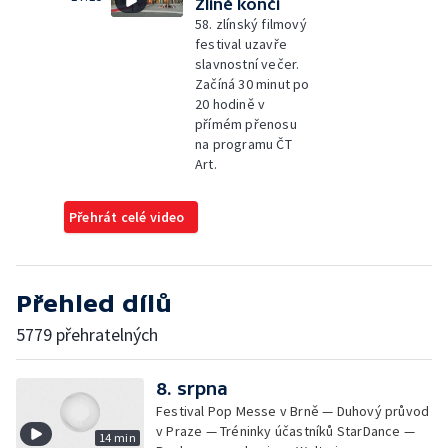
Zlíně končí
58. zlínský filmový
festival uzavře
slavnostní večer.
Začíná 30 minut po
20 hodině v
přímém přenosu
na programu ČT
Art.
Přehrát celé video
Přehled dílů
5779 přehratelných
8. srpna
Festival Pop Messe v Brně — Duhový průvod
v Praze — Tréninky účastníků StarDance —
14 min