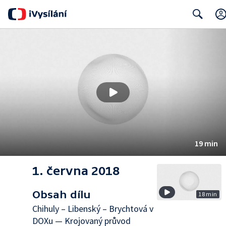
Search
19 min
1. června 2018
Obsah dílu
18 min
Chihuly – Libenský – Brychtová v
DOXu — Krojovaný průvod