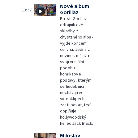
Nové album
13:57
Gorillaz
Britští Gorillaz
odtajnili dvě
skladby z
chystaného alba -
vyjde koncem
června. Jedna z
novinek má už i
svoji vizuální
podobu -
komiksové
postavy, kterými
se hudebníci
nechávají ve
videoklipech
zastupovat, teď
doplňuje
hollywoodský
herec Jack Black.
Miloslav