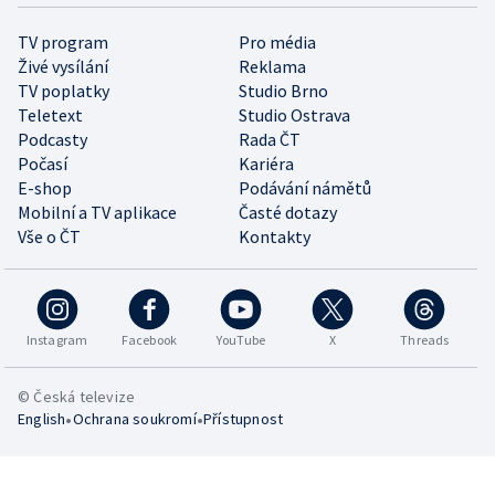
TV program
Pro média
Živé vysílání
Reklama
TV poplatky
Studio Brno
Teletext
Studio Ostrava
Podcasty
Rada ČT
Počasí
Kariéra
E-shop
Podávání námětů
Mobilní a TV aplikace
Časté dotazy
Vše o ČT
Kontakty
Instagram
Facebook
YouTube
X
Threads
© Česká televize
•
•
English
Ochrana soukromí
Přístupnost