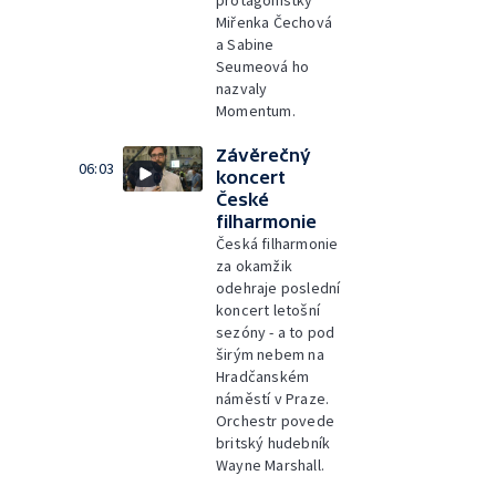
protagonistky
Miřenka Čechová
a Sabine
Seumeová ho
nazvaly
Momentum.
Závěrečný
06:03
koncert
České
filharmonie
Česká filharmonie
za okamžik
odehraje poslední
koncert letošní
sezóny - a to pod
širým nebem na
Hradčanském
náměstí v Praze.
Orchestr povede
britský hudebník
Wayne Marshall.