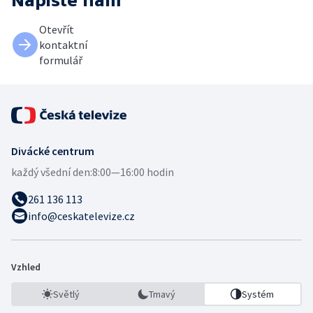
Napište nám
Otevřít
kontaktní
formulář
Divácké centrum
každý všední den:
8:00—16:00 hodin
261 136 113
info@ceskatelevize.cz
Vzhled
Světlý
Tmavý
Systém