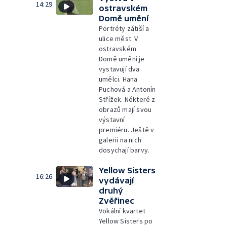
14:29
ostravském
Domě umění
Portréty zátiší a
ulice měst. V
ostravském
Domě umění je
vystavují dva
umělci. Hana
Puchová a Antonín
Střížek. Některé z
obrazů mají svou
výstavní
premiéru. Ještě v
galerii na nich
dosychají barvy.
Yellow Sisters
16:26
vydávají
druhý
Zvěřinec
Vokální kvartet
Yellow Sisters po