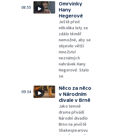
Omrvinky
08:55
Hany
Hegerové
Ještě před
několika lety se
zdálo téměř
nemožné, aby se
objevilo větší
množství
neznámých
nahrávek Hany
Hegerové. Stalo
se.
Něco za něco
09:34
v Národním
divale v Brně
Jako temné
drama přivádí
Národní divadlo
Brno na jeviště
Shakespearovu