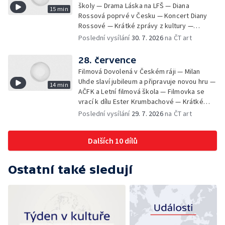
školy — Drama Láska na LFŠ — Diana
15 min
Rossová poprvé v Česku — Koncert Diany
Rossové — Krátké zprávy z kultury —
Výstavy o proměnách Prahy — Zahajení
Poslední vysílání
30. 7. 2026
na ČT art
Litomyšl Festu
28. července
Filmová Dovolená v Českém ráji — Milan
Uhde slaví jubileum a připravuje novou hru —
14 min
AČFK a Letní filmová škola — Filmovka se
vrací k dílu Ester Krumbachové — Krátké
zprávy z kultury — Antonín Střížek namaloval
Poslední vysílání
29. 7. 2026
na ČT art
Svět od vedle
Dalších 10 dílů
Ostatní také sledují