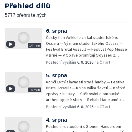
Přehled dílů
5777 přehratelných
6. srpna
Český film Volklore získal studentského
Oscara — Význam studentského Oscara —
14 min
Festival Brutal Assault — Festival Pop Messe
v Brně — V Opavě promítají Odysseu z
filmového pásu
Poslední vysílání
6. 8. 2026
na ČT art
5. srpna
Končí Letní slavnosti staré hudby — Festival
Brutal Assault — Kniha Válka ševců — Krátké
14 min
zprávy z kultury — Stěhování olomoucké
archeologické sbíry — Rehabilitace umělce
Milana Knížáka — Trailer na film Osamělý vlk
Poslední vysílání
6. 8. 2026
na ČT art
— Rošíření videohry Mafia: Domovina
4. srpna
Poslední rozloučení s Glenem Hansardem —