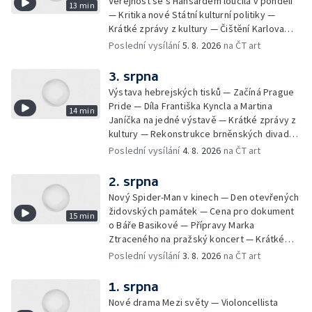
Veřejnost se s Hansardem loučila v pondělí
13 min
— Kritika nové Státní kulturní politiky —
Krátké zprávy z kultury — Čištění Karlova
mostu — Archeologický výzkum na
Poslední vysílání
5. 8. 2026
na ČT art
Znojemsku — Natáčení vánoční pohádky pro
neslyšící
3. srpna
Výstava hebrejských tisků — Začíná Prague
Pride — Díla Františka Kyncla a Martina
14 min
Janíčka na jedné výstavě — Krátké zprávy z
kultury — Rekonstrukce brněnských divadel
— Budoucnost Knihovny Václava Havla —
Poslední vysílání
4. 8. 2026
na ČT art
Nové album projektu Aplaus pro dva —
Kulturní tipy
2. srpna
Nový Spider-Man v kinech — Den otevřených
židovských památek — Cena pro dokument
15 min
o Báře Basikové — Přípravy Marka
Ztraceného na pražský koncert — Krátké
zprávy z kultury — Nález historických
Poslední vysílání
3. 8. 2026
na ČT art
bronzových nástrojů
1. srpna
Nové drama Mezi světy — Violoncellista