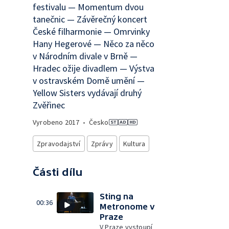
festivalu — Momentum dvou
tanečnic — Závěrečný koncert
České filharmonie — Omrvinky
Hany Hegerové — Něco za něco
v Národním divale v Brně —
Hradec ožije divadlem — Výstva
v ostravském Domě umění —
Yellow Sisters vydávají druhý
Zvěřinec
Vyrobeno
2017
•
Česko
Zpravodajství
Zprávy
Kultura
Části dílu
Sting na
00:36
Metronome v
Praze
V Praze vystoupí