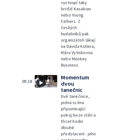
vystoupí taky
britští Kasabian
nebo Young
Fathers. Z
českých
hudebníků pak
organizátoři lákají
na Davida Kollera,
Kláru Vytiskovou
nebo Monkey
Business.
Momentum
05:18
dvou
tanečnic
Dvě tanečnice,
jedna scéna
připomínající
pokoj beze stěn a
třicet hodin
dlouhé
představení - jeho