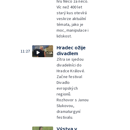
hru Něco za něco.
Víc než 400 let
starý kus otevírá
veskrze aktuální
témata, jako je
moc, manipulace i
lidskost.
Hradec ožije
11:27
divadlem
Zítra se sjedou
divadelníci do
Hradce Králové.
Začne festival
Divadlo
evropských
regionů.
Rozhovor s Janou
Slukovou,
dramaturgyní
festivalu.
Výstva v