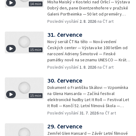
Misha Maiský v Kostelci nad Orlicí — Výstava
14 min
Dobrý den, pane Dientzenhofere v pražské
Galerii Portheimka — 50 let od premiéry
filmu Na samotě u lesa — Krátké zprávy z
Poslední vysílání
2. 8. 2026
na ČT art
kultury — Nominace na hudební ceny
Mercury
31. července
Nový seriál ČT Na tělo — Nová vedení
Českých center — Výstava ke 100 letům od
15 min
narození Adrieny Šimotové — Finské
památky nově na seznamu UNESCO — Krátké
zprávy z kultury — Začíná Jiráskův Hronov —
Poslední vysílání
1. 8. 2026
na ČT art
Kulturní tipy
30. července
Dokument o Františku Skálovi — Vzpomínka
na Glena Hansarda — Začíná festival
15 min
elektronické hudby Let It Roll — Festival Let
It Roll — Končí 52. Letní filmová škola —
Krátké zprávy z kultury — Rekonstrukce
Poslední vysílání
31. 7. 2026
na ČT art
varhan v kostele Panny Marie Sněžné
29. července
Zemřel Glen Hansard — Závěr Letní filmové