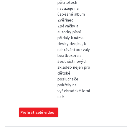
pěti letech
navazuje na
úspěšné album
Zvěřinec.
Zpěvačky a
autorky písní
přidaly k názvu
desky dvojku, k
nahrávání pozvaly
beatboxera a
šestnáct nových
skladeb nejen pro
dětské
posluchače
pokřtily na
vyšehradské letní
scé
Přehrát celé video