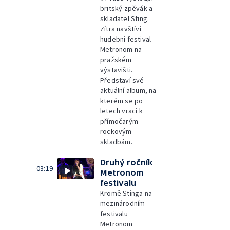
britský zpěvák a
skladatel Sting.
Zítra navštíví
hudební festival
Metronom na
pražském
výstavišti.
Představí své
aktuální album, na
kterém se po
letech vrací k
přímočarým
rockovým
skladbám.
Druhý ročník
03:19
Metronom
festivalu
Kromě Stinga na
mezinárodním
festivalu
Metronom