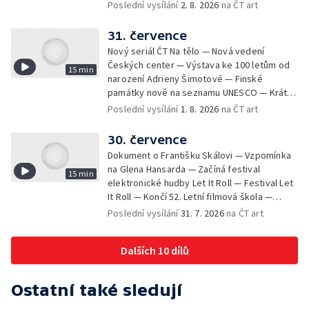
filmu Na samotě u lesa — Krátké zprávy z
Poslední vysílání
2. 8. 2026
na ČT art
kultury — Nominace na hudební ceny
Mercury
31. července
Nový seriál ČT Na tělo — Nová vedení
Českých center — Výstava ke 100 letům od
15 min
narození Adrieny Šimotové — Finské
památky nově na seznamu UNESCO — Krátké
zprávy z kultury — Začíná Jiráskův Hronov —
Poslední vysílání
1. 8. 2026
na ČT art
Kulturní tipy
30. července
Dokument o Františku Skálovi — Vzpomínka
na Glena Hansarda — Začíná festival
15 min
elektronické hudby Let It Roll — Festival Let
It Roll — Končí 52. Letní filmová škola —
Krátké zprávy z kultury — Rekonstrukce
Poslední vysílání
31. 7. 2026
na ČT art
varhan v kostele Panny Marie Sněžné
Dalších 10 dílů
Ostatní také sledují