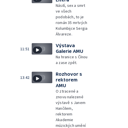
Násilí, sex a smrt
ve všech
podobách, to je
román 35 mrtvých
Kolumbijce Sergia
Álvareze.
Výstava
11:51
Galerie AMU
Na hranice s Čínou
a zase zpět.
Rozhovor s
13:42
rektorem
AMU
O ztracené a
znovu nalezené
výstavě s Janem
Hančilem,
rektorem
Akademie
múzických umění