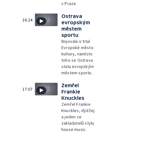
v Praze.
Ostrava
16:24
evropským
městem
sportu
Bojovala o titul
Evropské město
kultury, namísto
toho se Ostrava
stala evropským
městem sportu.
Zemřel
17:07
Frankie
Knuckles
Zemřel Frankie
Knuckles, dýdžej
a jeden ze
zakladatelů stylu
house music.