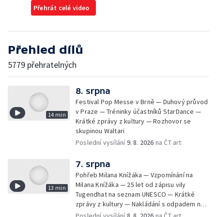
Přehrát celé video
Přehled dílů
5779 přehratelných
8. srpna
Festival Pop Messe v Brně — Duhový průvod
v Praze — Tréninky účastníků StarDance —
14 min
Krátké zprávy z kultury — Rozhovor se
skupinou Waltari
Poslední vysílání
9. 8. 2026
na ČT art
7. srpna
Pohřeb Milana Knížáka — Vzpomínání na
Milana Knížáka — 25 let od zápisu vily
13 min
Tugendhat na seznam UNESCO — Krátké
zprávy z kultury — Nakládání s odpadem na
festivalu Brutal Assault — Koncert Marka
Poslední vysílání
8. 8. 2026
na ČT art