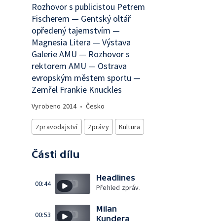
Rozhovor s publicistou Petrem
Fischerem — Gentský oltář
opředený tajemstvím —
Magnesia Litera — Výstava
Galerie AMU — Rozhovor s
rektorem AMU — Ostrava
evropským městem sportu —
Zemřel Frankie Knuckles
Vyrobeno
2014
•
Česko
Zpravodajství
Zprávy
Kultura
Části dílu
Headlines
00:44
Přehled zpráv.
Milan
00:53
Kundera