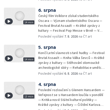
Ztraceného na Letenské pláni
6. srpna
Český film Volklore získal studentského
Oscara — Význam studentského Oscara —
14 min
Festival Brutal Assault — Krátké zprávy z
kultury — Festival Pop Messe v Brně — V
Opavě promítají Odysseu z filmového pásu
Poslední vysílání
7. 8. 2026
na ČT art
5. srpna
Končí Letní slavnosti staré hudby — Festival
Brutal Assault — Kniha Válka ševců — Krátké
14 min
zprávy z kultury — Stěhování olomoucké
archeologické sbíry — Rehabilitace umělce
Milana Knížáka — Trailer na film Osamělý vlk
Poslední vysílání
6. 8. 2026
na ČT art
— Rošíření videohry Mafia: Domovina
4. srpna
Poslední rozloučení s Glenem Hansardem —
Veřejnost se s Hansardem loučila v pondělí
13 min
— Kritika nové Státní kulturní politiky —
Krátké zprávy z kultury — Čištění Karlova
mostu — Archeologický výzkum na