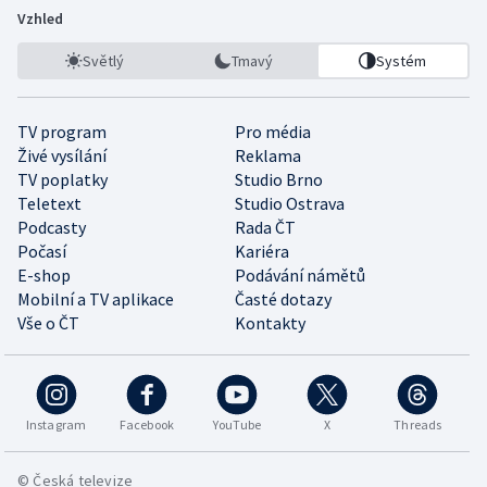
Vzhled
Světlý
Tmavý
Systém
TV program
Pro média
Živé vysílání
Reklama
TV poplatky
Studio Brno
Teletext
Studio Ostrava
Podcasty
Rada ČT
Počasí
Kariéra
E-shop
Podávání námětů
Mobilní a TV aplikace
Časté dotazy
Vše o ČT
Kontakty
Instagram
Facebook
YouTube
X
Threads
© Česká televize