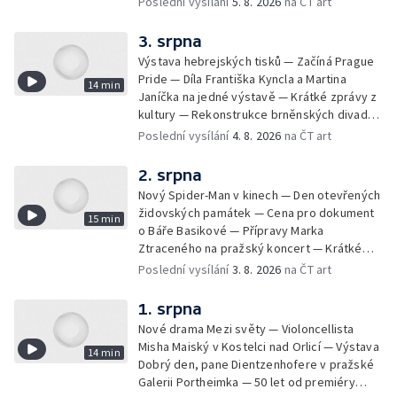
Poslední vysílání
5. 8. 2026
na ČT art
Znojemsku — Natáčení vánoční pohádky pro
neslyšící
3. srpna
Výstava hebrejských tisků — Začíná Prague
Pride — Díla Františka Kyncla a Martina
14 min
Janíčka na jedné výstavě — Krátké zprávy z
kultury — Rekonstrukce brněnských divadel
— Budoucnost Knihovny Václava Havla —
Poslední vysílání
4. 8. 2026
na ČT art
Nové album projektu Aplaus pro dva —
Kulturní tipy
2. srpna
Nový Spider-Man v kinech — Den otevřených
židovských památek — Cena pro dokument
15 min
o Báře Basikové — Přípravy Marka
Ztraceného na pražský koncert — Krátké
zprávy z kultury — Nález historických
Poslední vysílání
3. 8. 2026
na ČT art
bronzových nástrojů
1. srpna
Nové drama Mezi světy — Violoncellista
Misha Maiský v Kostelci nad Orlicí — Výstava
14 min
Dobrý den, pane Dientzenhofere v pražské
Galerii Portheimka — 50 let od premiéry