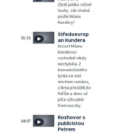
Zlaté jablko věčné
touhy. Jak chutná
podle Milana
Kundery?
Středoevrop
01:32
an Kundera
Drzost Milanu
Kunderovi
rozhodně nikdy
nechyběla. Z
komunistického
lyrika se stal
mistrem románu,
z Brna přesídlil do
Paříže a dnes už
píše výhradně
francouzsky.
Rozhovor s
04:07
publicistou
Petrem