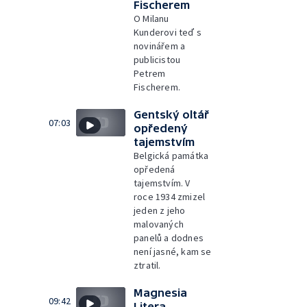
Fischerem
O Milanu
Kunderovi teď s
novinářem a
publicistou
Petrem
Fischerem.
Gentský oltář
07:03
opředený
tajemstvím
Belgická památka
opředená
tajemstvím. V
roce 1934 zmizel
jeden z jeho
malovaných
panelů a dodnes
není jasné, kam se
ztratil.
Magnesia
09:42
Litera